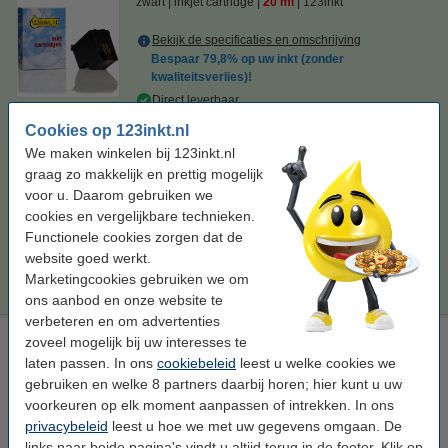
zwart
inkjet cartridge
20 ml
123inkt
Bekijk de specificaties en omschrijving
Bespaar
79,8%
op uw inkt (zonder
kwaliteitsverlies)!
Direct leverbaar
Morgen in huis
Cookies op 123inkt.nl
Prijs per ml
€ 1,48
We maken winkelen bij 123inkt.nl
graag zo makkelijk en prettig mogelijk
€ 29,50
voor u. Daarom gebruiken we
Bestellen
cookies en vergelijkbare technieken.
Functionele cookies zorgen dat de
Tip
website goed werkt.
Wij adviseren u om deze cartridge i.p.v. de originele cartridge te
nemen.
Marketingcookies gebruiken we om
ons aanbod en onze website te
verbeteren en om advertenties
HP 300XL (CC644EE) inktcartridge kleur hoge capaciteit
zoveel mogelijk bij uw interesses te
(origineel)
laten passen. In ons
cookiebeleid
leest u welke cookies we
gebruiken en welke 8 partners daarbij horen; hier kunt u uw
drie kleuren
inkjet cartridge
11 ml
± 440 pagina's
voorkeuren op elk moment aanpassen of intrekken. In ons
Bekijk de specificaties en omschrijving
privacybeleid
leest u hoe we met uw gegevens omgaan. De
links naar beide pagina's vindt u altijd terug in de footer. Klik op