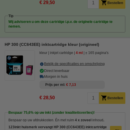
€ 29,50
Bestellen
Tip
Wij adviseren u om deze cartridge i.p.v. de originele cartridge te
nemen.
HP 300 (CC643EE) inktcartridge kleur (origineel)
kleur
inkjet cartridge
4 ml
± 165 pagina's
Bekijk de specificaties en omschrijving
Direct leverbaar
Morgen in huis
Prijs per ml
€ 7,13
€ 28,50
Bestellen
Bespaar
75,6%
op uw inkt (zonder kwaliteitsverlies)!
Bespaar op uw afdrukkosten. Én met ruim
4 x zoveel
inhoud
.
123inkt huismerk vervangt HP 300 (CC643EE) inktcartridge