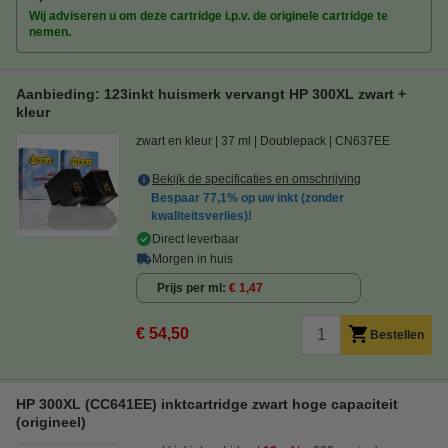
Wij adviseren u om deze cartridge i.p.v. de originele cartridge te
nemen.
Aanbieding: 123inkt huismerk vervangt HP 300XL zwart +
kleur
zwart en kleur
37 ml
Doublepack
CN637EE
Bekijk de specificaties en omschrijving
Bespaar
77,1%
op uw inkt (zonder
kwaliteitsverlies)!
Direct leverbaar
Morgen in huis
Prijs per ml
€ 1,47
€ 54,50
Bestellen
HP 300XL (CC641EE) inktcartridge zwart hoge capaciteit
(origineel)