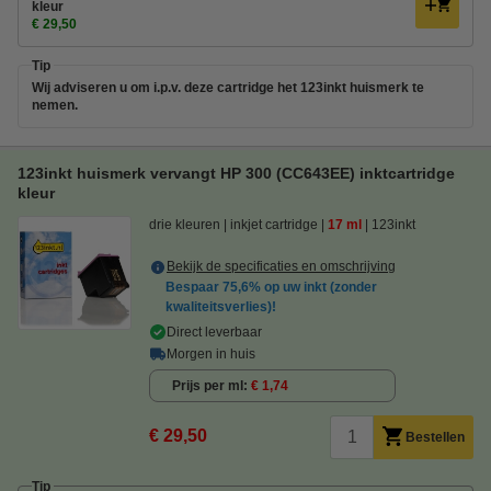
kleur
€ 29,50
Tip
Wij adviseren u om i.p.v. deze cartridge het 123inkt huismerk te
nemen.
123inkt huismerk vervangt HP 300 (CC643EE) inktcartridge
kleur
drie kleuren
inkjet cartridge
17 ml
123inkt
Bekijk de specificaties en omschrijving
Bespaar
75,6%
op uw inkt (zonder
kwaliteitsverlies)!
Direct leverbaar
Morgen in huis
Prijs per ml
€ 1,74
€ 29,50
Bestellen
Tip