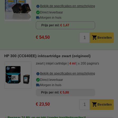
Bekijk de specificaties en omschrijving
Direct leverbaar
Morgen in huis
Prijs per ml
€ 1,47
€ 54,50
Bestellen
HP 300 (CC640EE) inktcartridge zwart (origineel)
zwart
inkjet cartridge
4 ml
± 200 pagina's
Bekijk de specificaties en omschrijving
Direct leverbaar
Morgen in huis
Prijs per ml
€ 5,88
€ 23,50
Bestellen
Bespaar
74,9%
op uw inkt (zonder kwaliteitsverlies)!