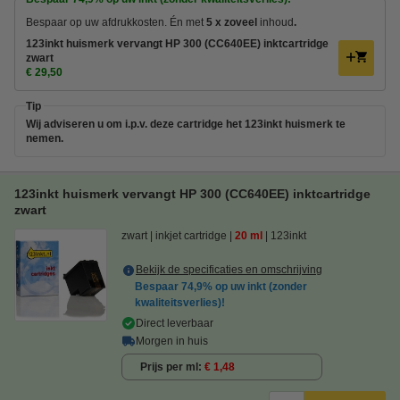
Bespaar op uw afdrukkosten. Én met
5 x zoveel
inhoud
.
123inkt huismerk vervangt HP 300 (CC640EE) inktcartridge
zwart
€ 29,50
Tip
Wij adviseren u om i.p.v. deze cartridge het 123inkt huismerk te
nemen.
123inkt huismerk vervangt HP 300 (CC640EE) inktcartridge
zwart
zwart
inkjet cartridge
20 ml
123inkt
Bekijk de specificaties en omschrijving
Bespaar
74,9%
op uw inkt (zonder
kwaliteitsverlies)!
Direct leverbaar
Morgen in huis
Prijs per ml
€ 1,48