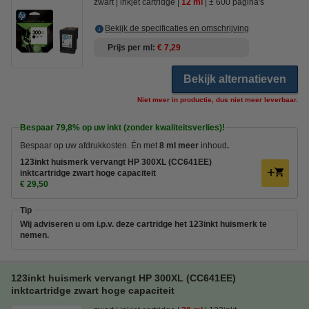
zwart
inkjet cartridge
12 ml
± 600 pagina's
Bekijk de specificaties en omschrijving
Prijs per ml
€ 7,29
Bekijk alternatieven
Niet meer in productie, dus niet meer leverbaar.
Bespaar
79,8%
op uw inkt (zonder kwaliteitsverlies)!
Bespaar op uw afdrukkosten. Én met
8
ml meer
inhoud
.
123inkt huismerk vervangt HP 300XL (CC641EE)
inktcartridge zwart hoge capaciteit
€ 29,50
Tip
Wij adviseren u om i.p.v. deze cartridge het 123inkt huismerk te
nemen.
123inkt huismerk vervangt HP 300XL (CC641EE)
inktcartridge zwart hoge capaciteit