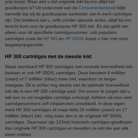
prijs koopt. Maar wist u dat originele inkt bij ons altijd het
goedkoopst is? Uit onderzoek van de
Consumentenbond
blijkt
namelijk dat wij de goedkoopste aanbieder van A-merk cartridges
zijn. Dat betekent dat u, zelfs zonder speciale acties, altijd bij ons
terecht kunt voor de goedkoopste HP 300 inkt. En dat geldt niet
alleen voor dit specifieke cartridgenummer: ook populaire
cartridges zoals de
HP 301
en
HP 364XL
koopt u hier met onze
laagsteprijsgarantie.
HP 300 cartridges met de meeste inkt
Naast standaard HP 300 cartridges met normale hoeveelheid inkt
bestaan er ook HP 300XL cartridges. Deze bevatten 8 milliliter
(zwart) of 7 milliliter (kleur) meer inkt, waardoor ze langer
meegaan. Dit is echter nog steeds niet de optimale hoeveelheid
inkt die in een HP 300 cartridge past. Om ervoor te zorgen dat u
wél een zo vol mogelijke cartridge ontvangt, hebben wij voor veel
cartridgenummers zelf inktpatronen ontwikkeld. In deze eigen
merk HP 300 cartridges zit maar liefst 20 milliliter (zwart) en 17
milliliter (kleur) inkt - nóg meer dan in de originele HP 300XL
cartridges. Daarnaast zijn 123inkt huismerk cartridges goedkoper
dan originele HP 300 cartridges en bevatten ze inkt die aan alle
eisen voldoet.