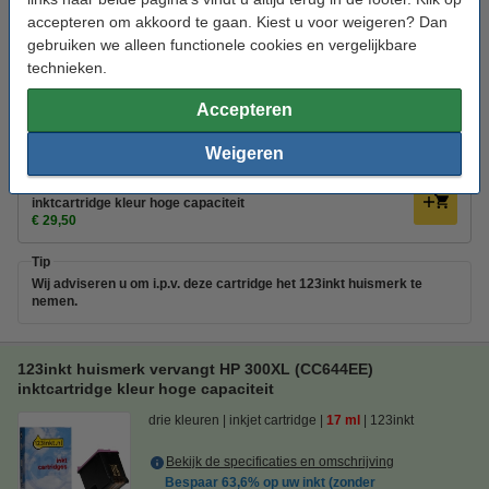
Prijs per ml
€ 4,77
accepteren om akkoord te gaan. Kiest u voor weigeren? Dan
gebruiken we alleen functionele cookies en vergelijkbare
Bestellen
technieken.
Niet meer in productie, dus niet meer leverbaar.
Accepteren
Bespaar
63,6%
op uw inkt (zonder kwaliteitsverlies)!
Weigeren
Bespaar op uw afdrukkosten. Én met
6 ml meer
inhoud
.
123inkt huismerk vervangt HP 300XL (CC644EE)
inktcartridge kleur hoge capaciteit
€ 29,50
Tip
Wij adviseren u om i.p.v. deze cartridge het 123inkt huismerk te
nemen.
123inkt huismerk vervangt HP 300XL (CC644EE)
inktcartridge kleur hoge capaciteit
drie kleuren
inkjet cartridge
17 ml
123inkt
Bekijk de specificaties en omschrijving
Bespaar
63,6%
op uw inkt (zonder