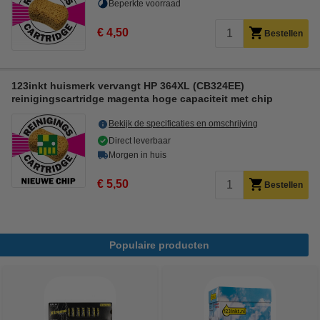
Beperkte voorraad
€ 4,50
Bestellen
123inkt huismerk vervangt HP 364XL (CB324EE)
reinigingscartridge magenta hoge capaciteit met chip
Bekijk de specificaties en omschrijving
Direct leverbaar
Morgen in huis
€ 5,50
Bestellen
Populaire producten