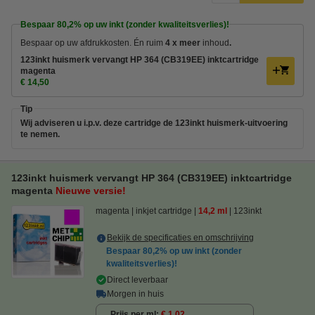
Bespaar
80,2%
op uw inkt (zonder kwaliteitsverlies)!
Bespaar op uw afdrukkosten. Én ruim
4 x meer
inhoud
.
123inkt huismerk vervangt HP 364 (CB319EE) inktcartridge
magenta
€ 14,50
Tip
Wij adviseren u i.p.v. deze cartridge de 123inkt huismerk-uitvoering
te nemen.
123inkt huismerk vervangt HP 364 (CB319EE) inktcartridge
magenta
Nieuwe versie!
magenta
inkjet cartridge
14,2 ml
123inkt
Bekijk de specificaties en omschrijving
Bespaar
80,2%
op uw inkt (zonder
kwaliteitsverlies)!
Direct leverbaar
Morgen in huis
Prijs per ml
€ 1,02