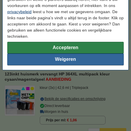
voorkeuren op elk moment aanpassen of intrekken. In ons
Morgen in huis
privacybeleid
leest u hoe we met uw gegevens omgaan. De
Prijs per ml
€ 0,92
links naar beide pagina's vindt u altijd terug in de footer. Klik op
accepteren om akkoord te gaan. Kiest u voor weigeren? Dan
€ 62,50
Bestellen
gebruiken we alleen functionele cookies en vergelijkbare
technieken.
Accepteren
Weigeren
123inkt huismerk vervangt HP 364XL multipack kleur
cyaan/magenta/geel
AANBIEDING
kleur (3x)
42,6 ml
Triplepack
Bekijk de specificaties en omschrijving
Direct leverbaar
Morgen in huis
Prijs per ml
€ 1,06