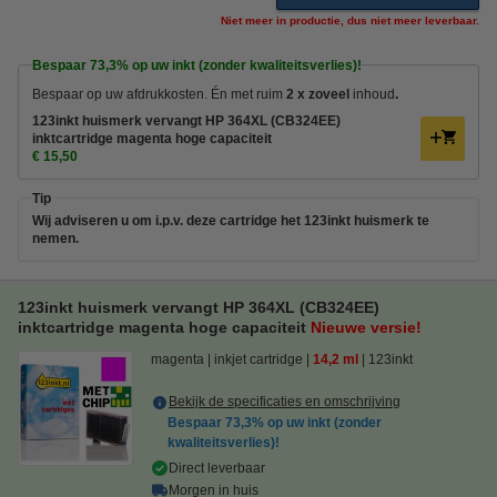
Niet meer in productie, dus niet meer leverbaar.
Bespaar
73,3%
op uw inkt (zonder kwaliteitsverlies)!
Bespaar op uw afdrukkosten. Én met ruim
2 x zoveel
inhoud
.
123inkt huismerk vervangt HP 364XL (CB324EE)
inktcartridge magenta hoge capaciteit
€ 15,50
Tip
Wij adviseren u om i.p.v. deze cartridge het 123inkt huismerk te
nemen.
123inkt huismerk vervangt HP 364XL (CB324EE)
inktcartridge magenta hoge capaciteit
Nieuwe versie!
magenta
inkjet cartridge
14,2 ml
123inkt
Bekijk de specificaties en omschrijving
Bespaar
73,3%
op uw inkt (zonder
kwaliteitsverlies)!
Direct leverbaar
Morgen in huis