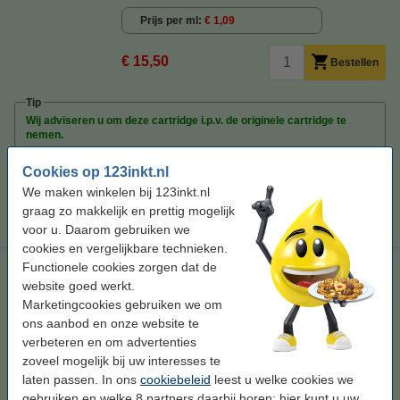
Prijs per ml
€ 1,09
€ 15,50
Bestellen
Tip
Wij adviseren u om deze cartridge i.p.v. de originele cartridge te
nemen.
Cookies op 123inkt.nl
We maken winkelen bij 123inkt.nl
graag zo makkelijk en prettig mogelijk
voor u. Daarom gebruiken we
cookies en vergelijkbare technieken.
Functionele cookies zorgen dat de
123inkt huismerk vervangt HP 364XL multipack zwart + kleur
website goed werkt.
cyaan/magenta/geel
AANBIEDING
Marketingcookies gebruiken we om
zwart (1x) en kleur (3x)
68,2 ml
multipack
N9J74AE
ons aanbod en onze website te
verbeteren en om advertenties
Bekijk de specificaties en omschrijving
zoveel mogelijk bij uw interesses te
Bespaar ruim
65%
op uw inkt (zonder
laten passen. In ons
cookiebeleid
leest u welke cookies we
kwaliteitsverlies)!
gebruiken en welke 8 partners daarbij horen; hier kunt u uw
Direct leverbaar