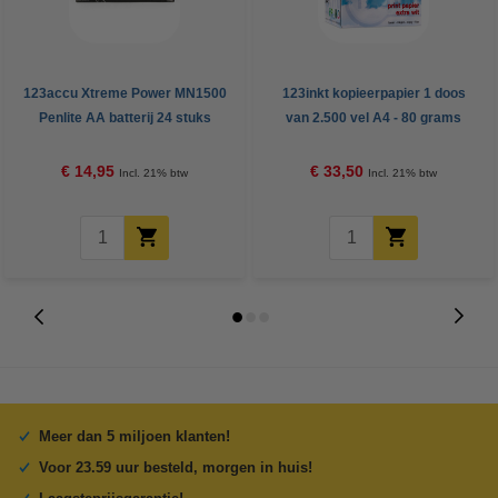
123accu Xtreme Power MN1500
123inkt kopieerpapier 1 doos
Penlite AA batterij 24 stuks
van 2.500 vel A4 - 80 grams
FSC® Mix Credit
€ 14,95
€ 33,50
Incl. 21% btw
Incl. 21% btw
Meer dan 5 miljoen klanten!
Voor 23.59 uur besteld, morgen in huis!