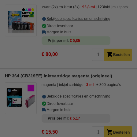
zwart (2x) en kleur (3x)
93,8 ml
123inkt
multipack
Bekijk de specificaties en omschrijving
Direct leverbaar
Morgen in huis
Prijs per ml
€ 0,85
€ 80,00
Bestellen
HP 364 (CB319EE) inktcartridge magenta (origineel)
magenta
inkjet cartridge
3 ml
± 300 pagina's
Bekijk de specificaties en omschrijving
Direct leverbaar
Morgen in huis
Prijs per ml
€ 5,17
€ 15,50
Bestellen