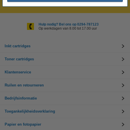
Laagsteprijsgarantie!
Hulp nodig? Bel ons op 0294-787123
Op werkdagen van 8.00 tot 17.00 uur
Inkt cartridges
Toner cartridges
Klantenservice
Ruilen en retourneren
Bedrijfsinformatie
Toegankelijkheidsverklaring
Papier en fotopapier