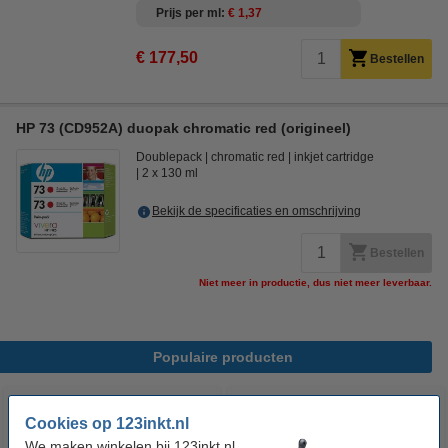
Prijs per ml
€ 1,37
€ 177,50
Bestellen
HP 73 (CD952A) duopak chromatic red (origineel)
Doublepack
chromatic red
inkjet cartridge
2 x 130 ml
Bekijk de specificaties en omschrijving
Bestellen
Niet meer in productie, dus niet meer leverbaar.
Populaire producten
Cookies op 123inkt.nl
We maken winkelen bij 123inkt.nl