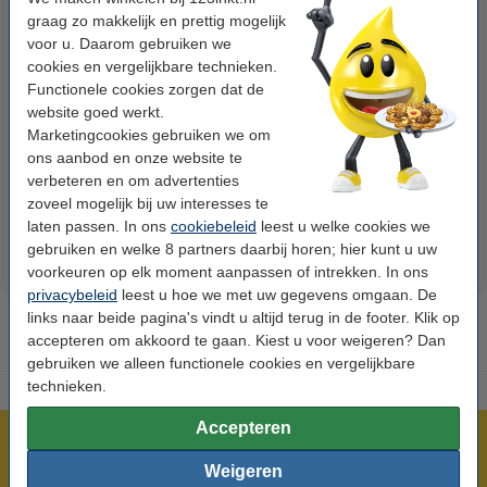
graag zo makkelijk en prettig mogelijk
voor u. Daarom gebruiken we
cookies en vergelijkbare technieken.
Functionele cookies zorgen dat de
123accu Xtreme Power MN1500
123inkt kopieerpapier 1 pak van
website goed werkt.
Penlite AA batterij 24 stuks
500 vel A4 - 80 grams FSC® Mix
Marketingcookies gebruiken we om
Credit
ons aanbod en onze website te
verbeteren en om advertenties
€ 14,95
€ 7,25
Incl. 21% btw
Incl. 21% btw
zoveel mogelijk bij uw interesses te
laten passen. In ons
cookiebeleid
leest u welke cookies we
gebruiken en welke 8 partners daarbij horen; hier kunt u uw
voorkeuren op elk moment aanpassen of intrekken. In ons
privacybeleid
leest u hoe we met uw gegevens omgaan. De
links naar beide pagina's vindt u altijd terug in de footer. Klik op
accepteren om akkoord te gaan. Kiest u voor weigeren? Dan
gebruiken we alleen functionele cookies en vergelijkbare
technieken.
Accepteren
Meer dan 5 miljoen klanten!
Weigeren
Voor 23.59 uur besteld, morgen in huis!