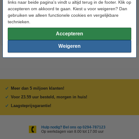
links naar beide pagina's vindt u altijd terug in de footer. Klik op
Credit
accepteren om akkoord te gaan. Kiest u voor weigeren? Dan
€ 14,95
€ 7,25
gebruiken we alleen functionele cookies en vergelijkbare
Incl. 21% btw
Incl. 21% btw
technieken.
Accepteren
Weigeren
Meer dan 5 miljoen klanten!
Voor 23.59 uur besteld, morgen in huis!
Laagsteprijsgarantie!
Hulp nodig? Bel ons op 0294-787123
Op werkdagen van 8.00 tot 17.00 uur