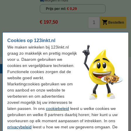
Morgen in huis
Prijs per ml
€ 0,29
€ 197,50
Bestellen
Tip
Cookies op 123inkt.nl
Wij adviseren u om deze cartridge i.p.v. de originele cartridge te
nemen.
We maken winkelen bij 123inkt.nl
graag zo makkelijk en prettig mogelijk
voor u. Daarom gebruiken we
cookies en vergelijkbare technieken.
Populaire producten
Functionele cookies zorgen dat de
website goed werkt.
Marketingcookies gebruiken we om
ons aanbod en onze website te
verbeteren en om advertenties
zoveel mogelijk bij uw interesses te
laten passen. In ons
cookiebeleid
leest u welke cookies we
gebruiken en welke 8 partners daarbij horen; hier kunt u uw
voorkeuren op elk moment aanpassen of intrekken. In ons
123accu Xtreme Power MN1500
123inkt kopieerpapier 1 pak van
privacybeleid
leest u hoe we met uw gegevens omgaan. De
Penlite AA batterij 24 stuks
500 vel A4 - 80 grams FSC® Mix