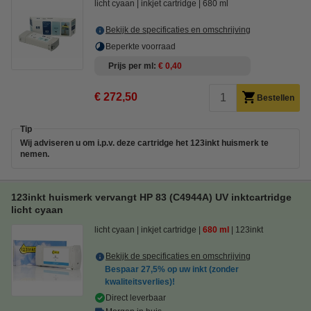
licht cyaan
inkjet cartridge
680 ml
Bekijk de specificaties en omschrijving
Beperkte voorraad
Prijs per ml
€ 0,40
€ 272,50
Bestellen
Tip
Wij adviseren u om i.p.v. deze cartridge het 123inkt huismerk te
nemen.
123inkt huismerk vervangt HP 83 (C4944A) UV inktcartridge
licht cyaan
licht cyaan
inkjet cartridge
680 ml
123inkt
Bekijk de specificaties en omschrijving
Bespaar
27,5%
op uw inkt (zonder
kwaliteitsverlies)!
Direct leverbaar