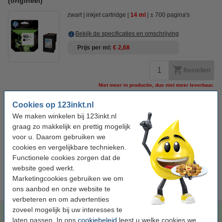
(origineel)
zwart
inkjet cartridge
14 ml
± 700 pagina's
Bekijk de specificaties en omschrijving
Prijs per ml
€ 2,68
Bestellen
Niet meer in productie, dus niet meer leverbaar.
Cookies op 123inkt.nl
Bespaar
54,3%
op uw inkt (zonder kwaliteitsverlies)!
We maken winkelen bij 123inkt.nl
Bespaar op uw afdrukkosten. Én met
6 ml meer
inhoud
.
graag zo makkelijk en prettig mogelijk
123inkt huismerk vervangt HP 901XL (CC654AE)
voor u. Daarom gebruiken we
inktcartridge zwart hoge capaciteit
€ 24,50
cookies en vergelijkbare technieken.
Functionele cookies zorgen dat de
Tip
website goed werkt.
Wij adviseren u om i.p.v. deze cartridge het 123inkt huismerk te
Marketingcookies gebruiken we om
nemen.
ons aanbod en onze website te
verbeteren en om advertenties
zoveel mogelijk bij uw interesses te
123inkt huismerk vervangt HP 901XL (CC654AE)
laten passen. In ons
cookiebeleid
leest u welke cookies we
inktcartridge zwart hoge capaciteit