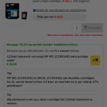
zwart
inkjet cartridge
4 ml
± 200 pagina's
Bekijk de specificaties en omschrijving
Prijs per ml
€ 4,13
Bestellen
Niet meer in productie, dus niet meer leverbaar.
Bespaar
70,3%
op uw inkt (zonder kwaliteitsverlies)!
Bespaar op uw afdrukkosten. Én met
5 x zoveel
inhoud
.
123inkt huismerk vervangt HP 901 (CC653AE) inktcartridge
zwart
€ 24,50
Tip:
HP 901 (CC653AE) en 901XL (CC654AE) zijn dezelfde cartridges.
De XL versie bevat echter 3,5 keer zo veel inkt en is per afdruk 47%
goedkoper!
Tip
Wij adviseren u om i.p.v. deze cartridge het 123inkt huismerk te
nemen.