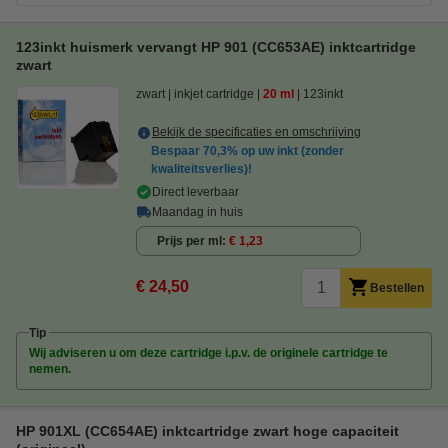
123inkt huismerk vervangt HP 901 (CC653AE) inktcartridge
zwart
zwart
inkjet cartridge
20 ml
123inkt
Bekijk de specificaties en omschrijving
Bespaar
70,3%
op uw inkt (zonder
kwaliteitsverlies)!
Direct leverbaar
Maandag in huis
Prijs per ml
€ 1,23
€ 24,50
Bestellen
Tip
Wij adviseren u om deze cartridge i.p.v. de originele cartridge te
nemen.
HP 901XL (CC654AE) inktcartridge zwart hoge capaciteit