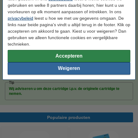
gebruiken en welke 8 partners daarbij horen; hier kunt u uw
zwart
inkjet cartridge
20 ml
123inkt
voorkeuren op elk moment aanpassen of intrekken. In ons
privacybeleid
leest u hoe we met uw gegevens omgaan. De
Bekijk de specificaties en omschrijving
links naar beide pagina's vindt u altijd terug in de footer. Klik op
Bespaar
54,3%
op uw inkt (zonder
accepteren om akkoord te gaan. Kiest u voor weigeren? Dan
kwaliteitsverlies)!
gebruiken we alleen functionele cookies en vergelijkbare
Direct leverbaar
technieken.
Maandag in huis
Prijs per ml
€ 1,23
Accepteren
Weigeren
€ 24,50
Bestellen
Tip
Wij adviseren u om deze cartridge i.p.v. de originele cartridge te
nemen.
Populaire producten