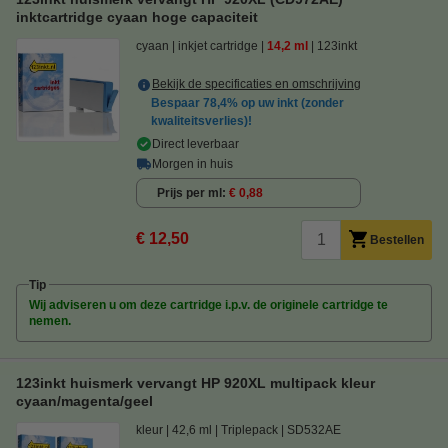
inktcartridge cyaan hoge capaciteit
cyaan
inkjet cartridge
14,2 ml
123inkt
Bekijk de specificaties en omschrijving
Bespaar
78,4%
op uw inkt (zonder
kwaliteitsverlies)!
Direct leverbaar
Morgen in huis
Prijs per ml
€ 0,88
€ 12,50
Bestellen
Tip
Wij adviseren u om deze cartridge i.p.v. de originele cartridge te
nemen.
123inkt huismerk vervangt HP 920XL multipack kleur
cyaan/magenta/geel
kleur
42,6 ml
Triplepack
SD532AE