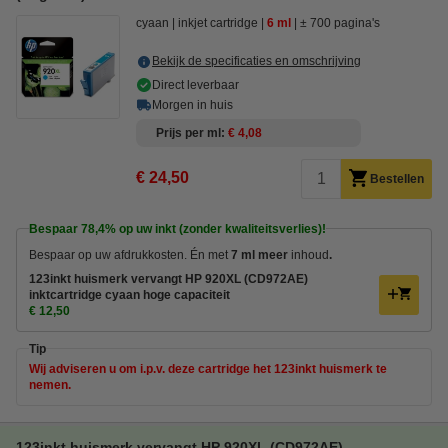
cyaan
inkjet cartridge
6 ml
± 700 pagina's
Bekijk de specificaties en omschrijving
Direct leverbaar
Morgen in huis
Prijs per ml
€ 4,08
€ 24,50
Bestellen
Bespaar
78,4%
op uw inkt (zonder kwaliteitsverlies)!
Bespaar op uw afdrukkosten. Én met
7 ml meer
inhoud
.
123inkt huismerk vervangt HP 920XL (CD972AE)
inktcartridge cyaan hoge capaciteit
€ 12,50
Tip
Wij adviseren u om i.p.v. deze cartridge het 123inkt huismerk te
nemen.
123inkt huismerk vervangt HP 920XL (CD972AE)