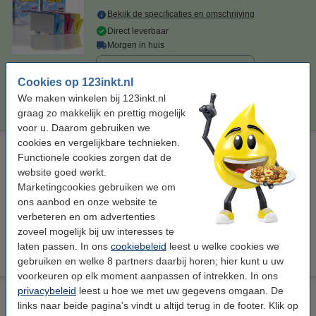
Bekijk de specificaties en omschrijving
Direct leverbaar
Morgen in huis
Prijs per ml
€ 0,86
Cookies op 123inkt.nl
€ 36,50
We maken winkelen bij 123inkt.nl
Bestellen
graag zo makkelijk en prettig mogelijk
voor u. Daarom gebruiken we
cookies en vergelijkbare technieken.
123inkt huismerk vervangt HP 920XL (CD972AE)
Functionele cookies zorgen dat de
reinigingscartridge cyaan hoge capaciteit
website goed werkt.
Bekijk de specificaties en omschrijving
Marketingcookies gebruiken we om
ons aanbod en onze website te
Direct leverbaar
Morgen in huis
verbeteren en om advertenties
zoveel mogelijk bij uw interesses te
€ 5,00
Bestellen
laten passen. In ons
cookiebeleid
leest u welke cookies we
gebruiken en welke 8 partners daarbij horen; hier kunt u uw
voorkeuren op elk moment aanpassen of intrekken. In ons
privacybeleid
leest u hoe we met uw gegevens omgaan. De
123inkt huismerk vervangt HP reinigingsset: HP 920XL
links naar beide pagina's vindt u altijd terug in de footer. Klik op
multipack zwart/cyaan/magenta/geel