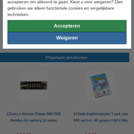
accepteren om akkoord te gaan. Kiest u voor weigeren? Dan
Bekijk de specificaties en omschrijving
gebruiken we alleen functionele cookies en vergelijkbare
Direct leverbaar
technieken.
Morgen in huis
Accepteren
€ 19,50
Bestellen
Weigeren
Populaire producten
123accu Xtreme Power MN1500
123inkt kopieerpapier 1 pak van
Penlite AA batterij 24 stuks
500 vel A4 - 80 grams FSC® Mix
Credit