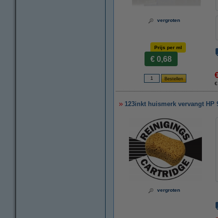
vergroten
Prijs per ml
€ 0,68
€
123inkt huismerk vervangt HP 
vergroten