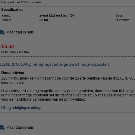
Uiteraard met 100% garantie.
Specificaties
Kleur:
zwart (1x) en kleur (3x)
Soort:
Inhoud:
82 ml
Nummer:
Maandag in huis
€ 55,50
 45,87 excl. 21% btw
932XL (CN053AE) reinigingscartridge zwart hoge capaciteit
Omschrijving
123inkt huismerk reinigingscartridge voor de zwarte printkop van de 932XL (CN
keer reinigen.
U wilt uiteraard zo lang mogelijk van uw printer genieten, daarom is van tijd tot tij
reinigingscartridge voorkomt het dichtslibben van de spuitkanaaltjes in de printkop
voor een zichtbare verbetering van de printkwaliteit.
Uitleg reinigingscartridge
Maandag in huis