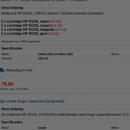
Omschrijving
Multipack HP 932XL / 933XL kleuren 123inkt huismerk cartridges.
2 x cartridge HP 932XL zwart
(
40 ml
)
1 x cartridge HP 933XL cyaan (
14 ml
)
1 x cartridge HP 933XL magenta
(
14 ml
)
1 x cartridge HP 933XL geel
(
14 ml
)
Uiteraard met 100% garantie.
Specificaties
Kleur:
zwart (2x) en kleur (3x)
Soort:
Inhoud:
122 ml
Maandag in huis
€ 76,00
 62,81 excl. 21% btw
ge zwart hoge capaciteit (origineel)
Omschrijving
De originele HP 932XL (CN053AE) inktcartridge zwart hoge capaciteit bevat 22,5 
Specificaties
Kleur:
zwart
Merk: