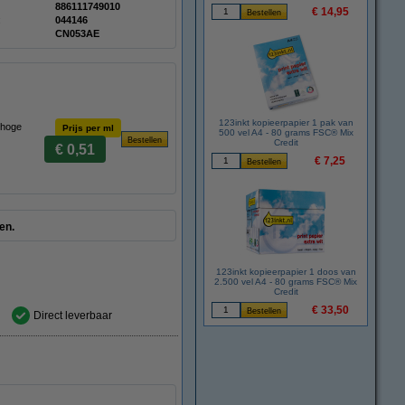
886111749010
€ 14,95
:
044146
CN053AE
123inkt kopieerpapier 1 pak van
 hoge
Prijs per ml
500 vel A4 - 80 grams FSC® Mix
Credit
€ 0,51
€ 7,25
en.
123inkt kopieerpapier 1 doos van
2.500 vel A4 - 80 grams FSC® Mix
Credit
€ 33,50
Direct leverbaar