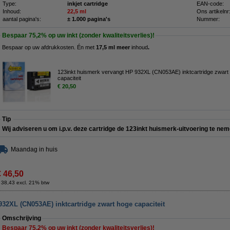
Type:
inkjet cartridge
EAN-code:
Inhoud:
22,5 ml
Ons artikelnr
aantal pagina's:
± 1.000 pagina's
Nummer:
Bespaar
75,2%
op uw inkt (zonder kwaliteitsverlies)!
Bespaar op uw afdrukkosten. Én met
17,5 ml meer
inhoud
.
123inkt huismerk vervangt HP 932XL (CN053AE) inktcartridge zwart
capaciteit
€ 20,50
Tip
Wij adviseren u om i.p.v. deze cartridge de 123inkt huismerk-uitvoering te nem
Maandag in huis
€ 46,50
 38,43 excl. 21% btw
932XL (CN053AE) inktcartridge zwart hoge capaciteit
Omschrijving
Bespaar
75,2%
op uw inkt (zonder kwaliteitsverlies)!