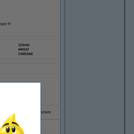
per !!!
123inkt
:
044147
CN053AE
Direct leverbaar
 garantie op 123inkt huismerk