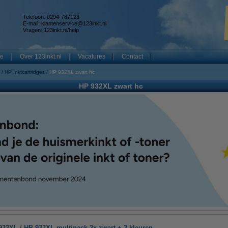
Telefoon: 0294-787123
E-mail:
klantenservice@123inkt.nl
Vragen:
123inkt.nl/help
te
Over 123inkt.nl
Vacatures
Contact
HP Inktcartridges
HP 932XL zwart hc
HP 932XL zwart hc
932XL / HP 933XL multipack 2x zwart + 3 kleuren