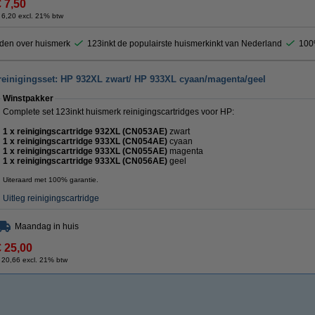
€ 7,50
 6,20 excl. 21% btw
den over huismerk
123inkt de populairste huismerkinkt van Nederland
100%
reinigingsset: HP 932XL zwart/ HP 933XL cyaan/magenta/geel
Winstpakker
Complete set 123inkt huismerk reinigingscartridges voor HP:
1 x reinigingscartridge 932XL (CN053AE)
zwart
1 x reinigingscartridge 933XL (CN054AE)
cyaan
1 x reinigingscartridge 933XL (CN055AE)
magenta
1 x reinigingscartridge 933XL (CN056AE)
geel
Uiteraard met 100% garantie.
Uitleg reinigingscartridge
Maandag in huis
€ 25,00
 20,66 excl. 21% btw