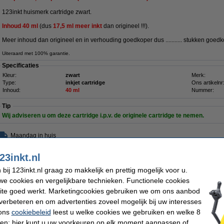
123inkt huismerk cartridge zwart.
Inhoud 40
ml
(dus
17,5 ml meer inkt
dan origineel !!!).
Meer inhoud dan origineel en in verhouding goedkoper dus ........... stukken goedko
Uiteraard met 100% garantie.
Specificaties
Kleur:
zwart
Merk:
Type:
inkjet cartridge
Ons artikelnr
Inhoud:
40 ml
Nummer:
Tip
Wij adviseren u om deze cartridge i.p.v. de originele cartridge te nemen.
Maandag in huis
23inkt.nl
€ 20,50
 16,94 excl. 21% btw
ij 123inkt.nl graag zo makkelijk en prettig mogelijk voor u.
e cookies en vergelijkbare technieken. Functionele cookies
den over huismerk
123inkt de populairste huismerkinkt van Nederland
100%
ite goed werkt. Marketingcookies gebruiken we om ons aanbod
verbeteren en om advertenties zoveel mogelijk bij uw interesses
 ons
cookiebeleid
leest u welke cookies we gebruiken en welke 8
 933XL multipack cyaan/magenta/geel
ren; hier kunt u uw voorkeuren op elk moment aanpassen of