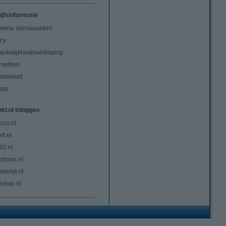
ijfsinformatie
mene Voorwaarden
acy
ankelijkheidsverklaring
merken
iebeleid
map
nkt.nl inloggen
ccu.nl
ed.nl
3D.nl
choon.nl
kelijk.nl
lshop.nl