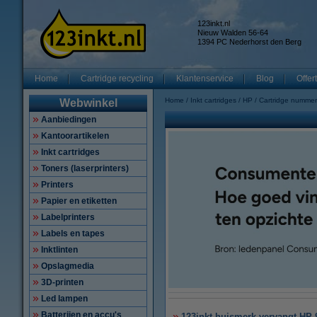
123inkt.nl
Nieuw Walden 56-64
1394 PC Nederhorst den Berg
Home
Cartridge recycling
Klantenservice
Blog
Offer
Home
Inkt cartridges
HP
Cartridge nummer
Webwinkel
Aanbiedingen
Kantoorartikelen
Inkt cartridges
Toners (laserprinters)
Printers
Papier en etiketten
Labelprinters
Labels en tapes
Inktlinten
Opslagmedia
3D-printen
Led lampen
Batterijen en accu's
123inkt huismerk vervangt HP 