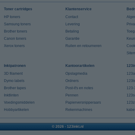
Toner cartridges
Klantenservice
Bedr
HP toners
Contact
Alge
Samsung toners
Levering
Priv
Brother toners
Betaling
Toeg
Canon toners
Garantie
Keur
Xerox toners
Ruilen en retourneren
Cook
Site
Inktpatronen
Kantoorartikelen
123i
3D filament
Opslagmedia
123a
Dymo labels
Ordners
123l
Brother tapes
Post-it's en notes
123-
Inktlinten
Pennen
123s
Voedingsmiddelen
Papierversnipperaars
123za
Hobbyartikelen
Rekenmachines
kabe
© 2026 - 123inkt.nl