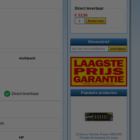
Direct leverbaar
€ 33,50
Nieuwsbrief
multipack
Populaire producten
Direct leverbaar
ml.
123accu Xtreme Power MN1500
HP
Penlite AA batterij 24 stuks