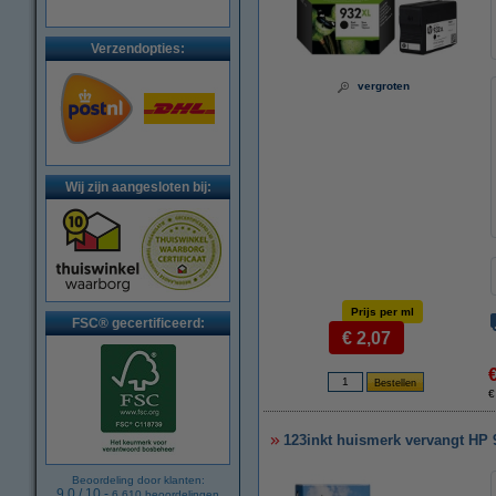
Verzendopties:
vergroten
Wij zijn aangesloten bij:
Prijs per ml
FSC® gecertificeerd:
€ 2,07
€
123inkt huismerk vervangt HP 
Beoordeling door klanten:
9.0
/
10
-
6.610
beoordelingen