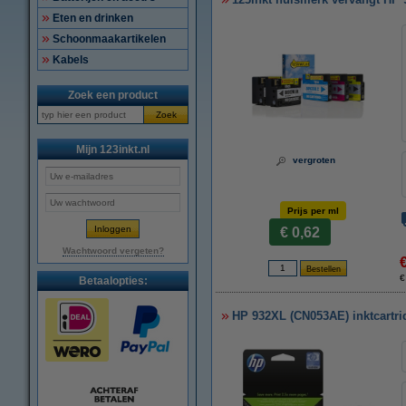
Eten en drinken
Schoonmaakartikelen
Kabels
Zoek een product
Zoek
Mijn 123inkt.nl
vergroten
Prijs per ml
€ 0,62
Wachtwoord vergeten?
€
Betaalopties:
HP 932XL (CN053AE) inktcartrid