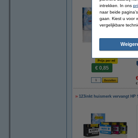
intrekken. In ons
pr
naar beide pagina's 
gaan. Kiest u voor 
vergelijkbare techn
Weiger
vergroten
Prijs per ml
€ 0,85
€
123inkt huismerk vervangt HP 