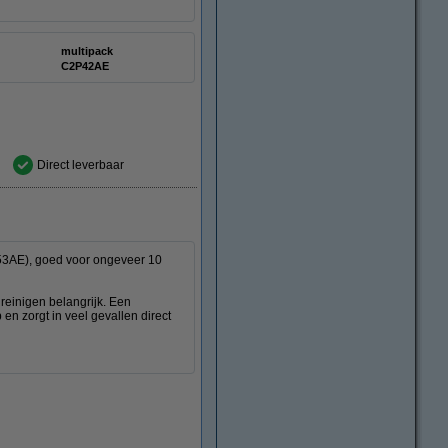
multipack
C2P42AE
Direct leverbaar
053AE), goed voor ongeveer 10
d reinigen belangrijk. Een
 en zorgt in veel gevallen direct