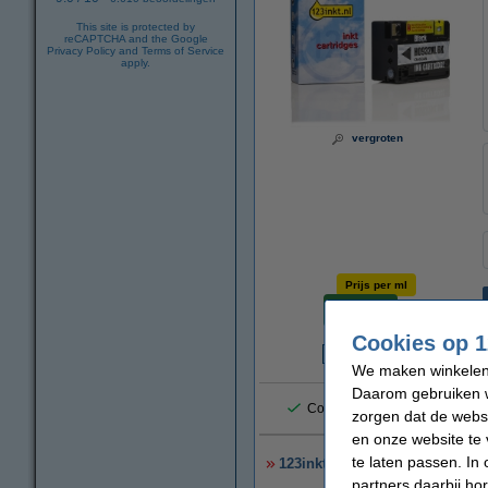
This site is protected by
reCAPTCHA and the Google
Privacy Policy
and
Terms of Service
apply.
vergroten
Prijs per ml
€ 0,51
Cookies op 1
€
We maken winkelen b
Daarom gebruiken w
Consumentenbond: 9/10 tevre
zorgen dat de webs
en onze website te 
te laten passen. In
123inkt huismerk vervangt HP
partners daarbij ho