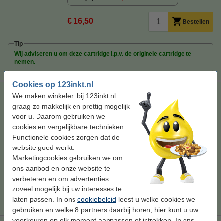
€ 16,50
Bestellen
Tip
Wij adviseren u om deze cartridge i.p.v. de originele cartridge te
nemen.
Cookies op 123inkt.nl
123inkt huismerk vervangt HP 940XL multipack kleur
We maken winkelen bij 123inkt.nl
cyaan/magenta/geel
graag zo makkelijk en prettig mogelijk
kleur
96 ml
Triplepack
SD531AE
voor u. Daarom gebruiken we
cookies en vergelijkbare technieken.
Bekijk de specificaties en omschrijving
Functionele cookies zorgen dat de
Direct leverbaar
website goed werkt.
Morgen in huis
Marketingcookies gebruiken we om
ons aanbod en onze website te
Prijs per ml
€ 0,49
verbeteren en om advertenties
zoveel mogelijk bij uw interesses te
€ 47,50
Bestellen
laten passen. In ons
cookiebeleid
leest u welke cookies we
gebruiken en welke 8 partners daarbij horen; hier kunt u uw
voorkeuren op elk moment aanpassen of intrekken. In ons