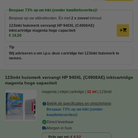
Bespaar
73%
op uw inkt (zonder kwaliteitsverlies)!
Bespaar op uw afdrukkosten. Én met
2 x zoveel
inhoud.
123inkt huismerk vervangt HP 940XL (C4908AE)
inktcartridge magenta hoge capaciteit
€ 16,50
Tip
Wij adviseren u om i.p.v. deze cartridge het 123inkt huismerk te
nemen.
123inkt huismerk vervangt HP 940XL (C4908AE) inktcartridge
magenta hoge capaciteit
magenta
inkjet cartridge
32 ml
123inkt
Bekijk de specificaties en omschrijving
Bespaar
73%
op uw inkt (zonder
kwaliteitsverlies)!
Direct leverbaar
Morgen in huis
Prijs per ml
€ 0,52