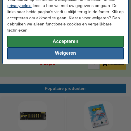
123inkt huismerk vervangt HP 940XL multipack
privacybeleid
leest u hoe we met uw gegevens omgaan. De
zwart/cyaan/magenta/geel
links naar beide pagina's vindt u altijd terug in de footer. Klik op
zwart en kleur
165 ml
multipack
C2N93AE
accepteren om akkoord te gaan. Kiest u voor weigeren? Dan
gebruiken we alleen functionele cookies en vergelijkbare
Bekijk de specificaties en omschrijving
technieken.
Direct leverbaar
Accepteren
Morgen in huis
Prijs per ml
€ 0,42
Weigeren
€ 69,50
Bestellen
Populaire producten