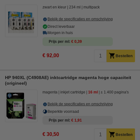
zwart en kleur
234 ml
multipack
Bekijk de specificaties en omschrijving
Direct leverbaar
Morgen in huis
Prijs per ml
€ 0,39
€ 92,00
Bestellen
HP 940XL (C4908AE) inktcartridge magenta hoge capaciteit
(origineel)
magenta
inkjet cartridge
16 ml
± 1.400 pagina's
Bekijk de specificaties en omschrijving
Beperkte voorraad
Prijs per ml
€ 1,91
€ 30,50
Bestellen