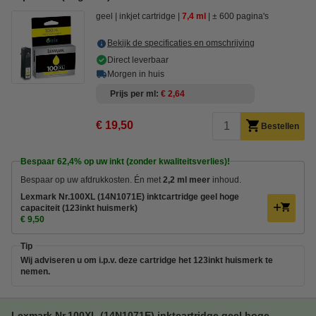
geel
inkjet cartridge
7,4 ml
± 600 pagina's
Bekijk de specificaties en omschrijving
Direct leverbaar
Morgen in huis
Prijs per ml
€ 2,64
€ 19,50
Bestellen
Bespaar
62,4%
op uw inkt (zonder kwaliteitsverlies)!
Bespaar op uw afdrukkosten. Én met
2,2 ml meer
inhoud.
Lexmark Nr.100XL (14N1071E) inktcartridge geel hoge
capaciteit (123inkt huismerk)
€ 9,50
Tip
Wij adviseren u om i.p.v. deze cartridge het 123inkt huismerk te
nemen.
Lexmark Nr.100XL (14N1071E) inktcartridge geel hoge