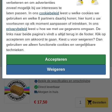
verbeteren en om advertenties
Lexmark Nr.100XL (14N0850) multipack C/M/Y (123inkt
zoveel mogelijk bij uw interesses te
huismerk)
laten passen. In ons
cookiebeleid
leest u welke cookies we
kleur
28,8 ml
Triplepack
14N0850
gebruiken en welke 8 partners daarbij horen; hier kunt u uw
voorkeuren op elk moment aanpassen of intrekken. In ons
Bekijk de specificaties en omschrijving
privacybeleid
leest u hoe we met uw gegevens omgaan. De
Direct leverbaar
links naar beide pagina's vindt u altijd terug in de footer. Klik op
Morgen in huis
accepteren om akkoord te gaan. Kiest u voor weigeren? Dan
Prijs per ml
€ 0,92
gebruiken we alleen functionele cookies en vergelijkbare
technieken.
€ 26,50
Bestellen
Accepteren
Weigeren
Lexmark aanbieding: Reinigingsset voor Nr.100XL serie
Bekijk de specificaties en omschrijving
Direct leverbaar
Morgen in huis
€ 17,50
Bestellen