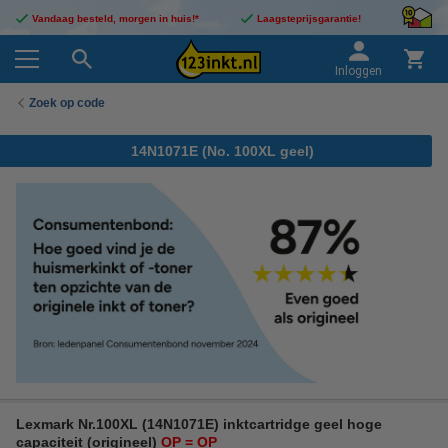
Vandaag besteld, morgen in huis!*
Laagsteprijsgarantie!
Inloggen
Zoek op code
14N1071E (No. 100XL geel)
Lexmark Nr.100XL (14N1071E) inktcartridge geel hoge
capaciteit (origineel)
OP = OP