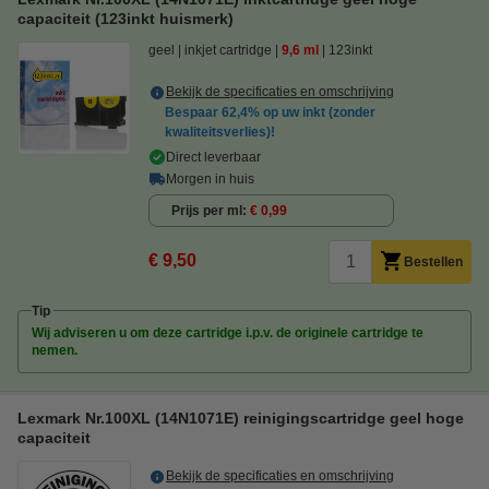
capaciteit (123inkt huismerk)
geel
inkjet cartridge
9,6 ml
123inkt
Bekijk de specificaties en omschrijving
Bespaar
62,4%
op uw inkt (zonder
kwaliteitsverlies)!
Direct leverbaar
Morgen in huis
Prijs per ml
€ 0,99
€ 9,50
Bestellen
Tip
Wij adviseren u om deze cartridge i.p.v. de originele cartridge te
nemen.
Lexmark Nr.100XL (14N1071E) reinigingscartridge geel hoge
capaciteit
Bekijk de specificaties en omschrijving