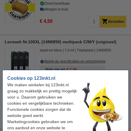
Direct leverbaar
Morgen in huis
€ 4,50
Bestellen
Lexmark Nr.100XL (14N0850) multipack C/M/Y (origineel)
zwart en kleur
7,4 ml
Triplepack
14N0850
Bekijk de specificaties en omschrijving
Prijs per ml
€ 7,36
Cookies op 123inkt.nl
Bekijk alternatieven
We maken winkelen bij 123inkt.nl
graag zo makkelijk en prettig mogelijk
Niet meer in productie, dus niet meer leverbaar.
voor u. Daarom gebruiken we
cookies en vergelijkbare technieken.
Lexmark Nr.100XL (14N0850) multipack C/M/Y (123inkt
Functionele cookies zorgen dat de
huismerk)
website goed werkt.
€ 26,50
Marketingcookies gebruiken we om
ons aanbod en onze website te