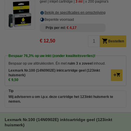
geel
inkjet cartridge
3 ml
± 200 pagina's
Bekijk de specificaties en omschrijving
Beperkte voorraad
Prijs per ml
€ 4,17
€ 12,50
Bestellen
Bespaar
76,3%
op uw inkt (zonder kwaliteitsverlies)!
Bespaar op uw afdrukkosten. Én met
ruim 3 x zoveel
inhoud.
Lexmark Nr.100 (14N0902E) inktcartridge geel (123inkt
huismerk)
€ 9,50
Tip
Wij adviseren u om i.p.v. deze cartridge het 123inkt huismerk te
nemen.
Lexmark Nr.100 (14N0902E) inktcartridge geel (123inkt
huismerk)