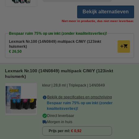
Bekijk alternatieven
Niet meer in productie, dus niet meer leverbaar.
Bespaar ruim
75%
op uw inkt (zonder kwaliteitsverlies)!
Lexmark Nr.100 (14N0849) multipack C/M/Y (123inkt
huismerk)
€ 26,50
Lexmark Nr.100 (14N0849) multipack C/M/Y (123inkt
huismerk)
kleur
28,8 ml
Triplepack
14N0849
Bekijk de specificaties en omschrijving
Bespaar ruim
75%
op uw inkt (zonder
kwaliteitsverlies)!
Direct leverbaar
Morgen in huis
Prijs per ml
€ 0,92