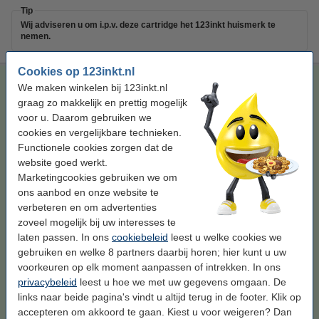
Tip
Wij adviseren u om i.p.v. deze cartridge het 123inkt huismerk te
nemen.
Cookies op 123inkt.nl
Lexmark Nr.100XL (14N1071E) inktcartridge geel hoge
We maken winkelen bij 123inkt.nl
capaciteit (123inkt huismerk)
graag zo makkelijk en prettig mogelijk
geel
inkjet cartridge
9,6 ml
123inkt
voor u. Daarom gebruiken we
cookies en vergelijkbare technieken.
Bekijk de specificaties en omschrijving
Functionele cookies zorgen dat de
Bespaar
62,4%
op uw inkt (zonder
website goed werkt.
kwaliteitsverlies)!
Marketingcookies gebruiken we om
Direct leverbaar
ons aanbod en onze website te
Morgen in huis
verbeteren en om advertenties
Prijs per ml
€ 0,99
zoveel mogelijk bij uw interesses te
laten passen. In ons
cookiebeleid
leest u welke cookies we
€ 9,50
gebruiken en welke 8 partners daarbij horen; hier kunt u uw
Bestellen
voorkeuren op elk moment aanpassen of intrekken. In ons
privacybeleid
leest u hoe we met uw gegevens omgaan. De
Tip
links naar beide pagina's vindt u altijd terug in de footer. Klik op
Wij adviseren u om deze cartridge i.p.v. de originele cartridge te
nemen.
accepteren om akkoord te gaan. Kiest u voor weigeren? Dan