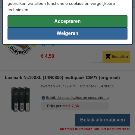
gebruiken we alleen functionele cookies en vergelijkbare
technieken.
Lexmark Nr.100XL (14N1071E) reinigingscartridge geel hoge
capaciteit
Accepteren
Bekijk de specificaties en omschrijving
Weigeren
Direct leverbaar
Morgen in huis
€ 4,50
Bestellen
Lexmark Nr.100XL (14N0850) multipack C/M/Y (origineel)
zwart en kleur
7,4 ml
Triplepack
14N0850
Bekijk de specificaties en omschrijving
Prijs per ml
€ 7,36
Bekijk alternatieven
Niet meer in productie, dus niet meer leverbaar.