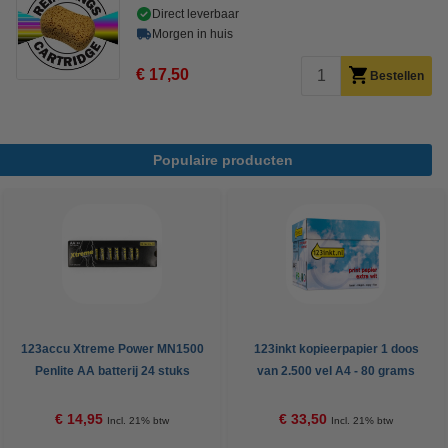
Direct leverbaar
Morgen in huis
€ 17,50
Bestellen
Populaire producten
123accu Xtreme Power MN1500
123inkt kopieerpapier 1 doos
Penlite AA batterij 24 stuks
van 2.500 vel A4 - 80 grams
FSC® Mix Credit
€ 14,95
€ 33,50
Incl. 21% btw
Incl. 21% btw