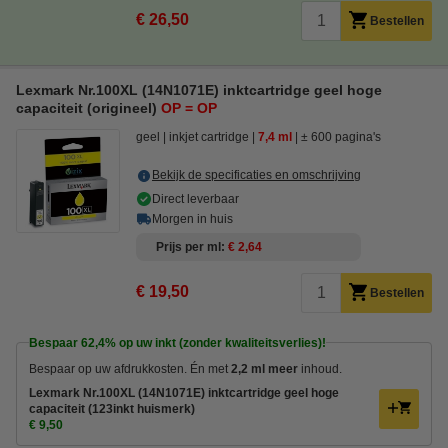
€ 26,50
Bestellen
Lexmark Nr.100XL (14N1071E) inktcartridge geel hoge
capaciteit (origineel)
OP = OP
geel
inkjet cartridge
7,4 ml
± 600 pagina's
Bekijk de specificaties en omschrijving
Direct leverbaar
Morgen in huis
Prijs per ml
€ 2,64
€ 19,50
Bestellen
Bespaar
62,4%
op uw inkt (zonder kwaliteitsverlies)!
Bespaar op uw afdrukkosten. Én met
2,2 ml meer
inhoud.
Lexmark Nr.100XL (14N1071E) inktcartridge geel hoge
capaciteit (123inkt huismerk)
€ 9,50