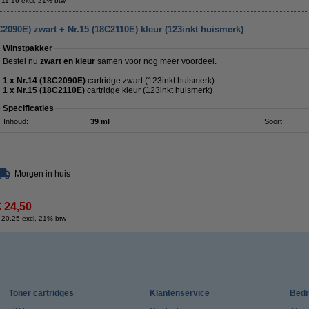
 11,16 excl. 21% btw
2090E) zwart + Nr.15 (18C2110E) kleur (123inkt huismerk)
Winstpakker
Bestel nu
zwart en kleur
samen voor nog meer voordeel.
1 x Nr.14 (18C2090E)
cartridge zwart (123inkt huismerk)
1 x Nr.15 (18C2110E)
cartridge kleur (123inkt huismerk)
Specificaties
Inhoud:
39 ml
Soort:
Morgen in huis
€ 24,50
 20,25 excl. 21% btw
Toner cartridges
Klantenservice
Bedr