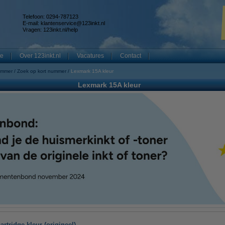
Telefoon: 0294-787123
E-mail:
klantenservice@123inkt.nl
Vragen:
123inkt.nl/help
te
Over 123inkt.nl
Vacatures
Contact
ummer
Zoek op kort nummer
Lexmark 15A kleur
Lexmark 15A kleur
rtridge kleur (origineel)