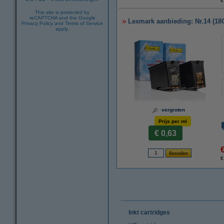
€
This site is protected by
reCAPTCHA and the Google
Lexmark aanbieding: Nr.14 (18C
Privacy Policy
and
Terms of Service
apply.
vergroten
Prijs per ml
€ 0,63
€
Inkt cartridges