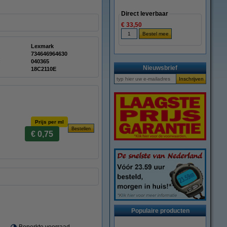
Direct leverbaar
€ 33,50
Lexmark
734646964630
:
040365
Nieuwsbrief
18C2110E
Prijs per ml
€ 0,75
Populaire producten