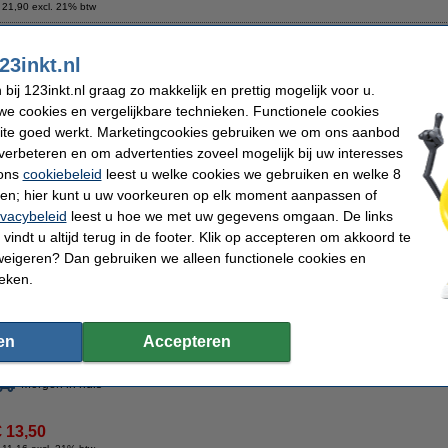
 21,90 excl. 21% btw
artridge kleur (123inkt huismerk)
23inkt.nl
Omschrijving
ij 123inkt.nl graag zo makkelijk en prettig mogelijk voor u.
Bespaar
55,6%
op uw inkt (zonder kwaliteitsverlies)!
e cookies en vergelijkbare technieken. Functionele cookies
123inkt huismerk Lexmark Nr. 15 cartridge kleur. Onze cartridges worden in tegens
ite goed werkt. Marketingcookies gebruiken we om ons aanbod
cartridges WEL volledig gevuld. De cartridge zelf is hetzelfde.
verbeteren en om advertenties zoveel mogelijk bij uw interesses
Inhoud 18 ml
(dus 2,3 ml meer dan origineel !!)
 ons
cookiebeleid
leest u welke cookies we gebruiken en welke 8
Meer inhoud dan origineel, goedkoper dan origineel en in verhouding dus ...........
ren; hier kunt u uw voorkeuren op elk moment aanpassen of
ivacybeleid
leest u hoe we met uw gegevens omgaan. De links
Uiteraard met 100% garantie.
vindt u altijd terug in de footer. Klik op accepteren om akkoord te
Specificaties
weigeren? Dan gebruiken we alleen functionele cookies en
Kleur:
drie kleuren
Merk:
ieken.
Type:
inkjet cartridge
Ons artikelnr
Inhoud:
18 ml
Nummer:
Tip
en
Accepteren
Wij adviseren u om deze cartridge i.p.v. de originele cartridge te nemen.
Morgen in huis
€ 13,50