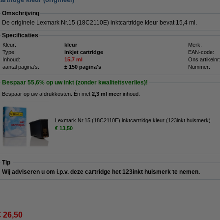
Omschrijving
De originele Lexmark Nr.15 (18C2110E) inktcartridge kleur bevat 15,4 ml.
Specificaties
Kleur:
kleur
Merk:
Type:
inkjet cartridge
EAN-code:
Inhoud:
15,7 ml
Ons artikelnr
aantal pagina's:
± 150 pagina's
Nummer:
Bespaar
55,6%
op uw inkt (zonder kwaliteitsverlies)!
Bespaar op uw afdrukkosten. Én met
2,3 ml meer
inhoud.
Lexmark Nr.15 (18C2110E) inktcartridge kleur (123inkt huismerk)
€ 13,50
Tip
Wij adviseren u om i.p.v. deze cartridge het 123inkt huismerk te nemen.
€ 26,50