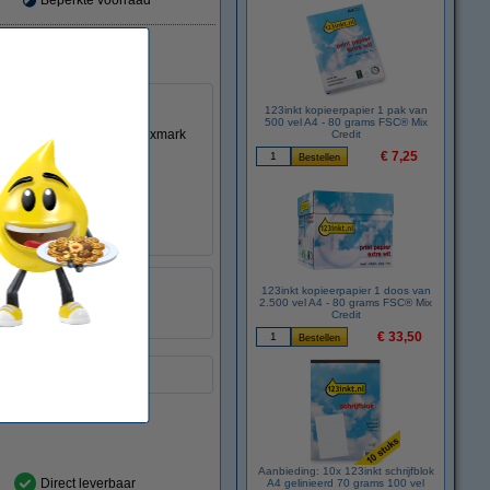
Beperkte voorraad
123inkt kopieerpapier 1 pak van
500 vel A4 - 80 grams FSC® Mix
telling tot de originele Lexmark
Credit
€ 7,25
 stukken goedkoper !!!
123inkt
123inkt kopieerpapier 1 doos van
2.500 vel A4 - 80 grams FSC® Mix
:
040366
Credit
18C2110E
€ 33,50
Aanbieding: 10x 123inkt schrijfblok
Direct leverbaar
A4 gelinieerd 70 grams 100 vel