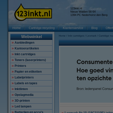
123inkt.nl
Nieuw Walden 56-64
1394 PC Nederhorst den Berg
Home
Cartridge recycling
Klantenservice
Blog
Offer
Home
Inkt cartridges
Lexmark
Cartridge n
Webwinkel
Aanbiedingen
Kantoorartikelen
Inkt cartridges
Toners (laserprinters)
Printers
Papier en etiketten
Labelprinters
Labels en tapes
Inktlinten
Opslagmedia
3D-printen
Led lampen
Batterijen en accu's
Lexmark Nr.15 (18C2110E) inktca