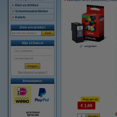
Eten en drinken
Schoonmaakartikelen
Kabels
Zoek een product
Zoek
Mijn 123inkt.nl
vergroten
Wachtwoord vergeten?
Betaalopties:
Prijs per ml
€ 1,69