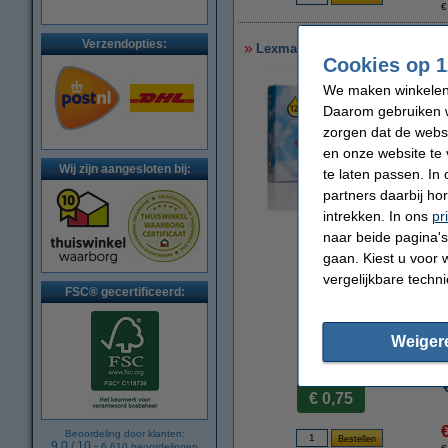
€
Verzendopties:
Lexmark Nr.15 (18C2110E) inktc
Cookies op 1
We maken winkelen b
Daarom gebruiken w
zorgen dat de webs
en onze website te 
Wij zijn aangesloten bij:
te laten passen. In
partners daarbij ho
intrekken. In ons
pr
vergroten
naar beide pagina's 
gaan. Kiest u voor 
vergelijkbare techn
FSC® gecertificeerd:
Weiger
Prijs per ml
€ 0,75
Beoordeling door klanten:
9.0
/
10
-
6.610
beoordelingen