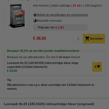
drie kleuren
inkjet cartridge
21 ml
± 500 pagina's
Bekijk de specificaties en omschrijving
Beperkte voorraad
Prijs per ml
€ 1,83
€ 38,50
Bestellen
Bespaar
39,3%
op uw inkt (zonder kwaliteitsverlies)!
Bespaar op uw afdrukkosten. Én met
1 ml meer
inhoud.
Lexmark Nr.35 (18C0035E) inktcartridge kleur hoge
capaciteit (123inkt huismerk)
€ 24,50
Tip
Wij adviseren u om i.p.v. deze cartridge het 123inkt huismerk te
nemen.
Lexmark Nr.24 (18C1524) inktcartridge kleur (origineel)