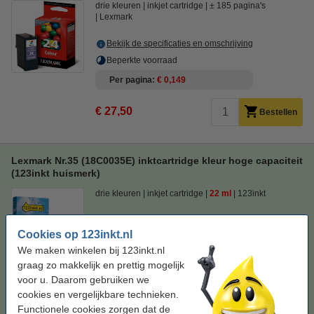
drie kleuren
inkjet cartridge
± 185 pagina's
Lexmark
Bekijk de specificaties en omschrijving
Beperkte voorraad
Per pagina
€ 0,149
€ 27,50
Bestellen
Lexmark Nr.35 (18C0035E) inktcartridge kleur hoge capaciteit
(123inkt huismerk)
drie kleuren
inkjet cartridge
22 ml
123inkt
Bekijk de specificaties en omschrijving
Bespaar
39,3%
op uw inkt (zonder
Cookies op 123inkt.nl
kwaliteitsverlies)!
We maken winkelen bij 123inkt.nl
Direct leverbaar
graag zo makkelijk en prettig mogelijk
Maandag in huis
voor u. Daarom gebruiken we
cookies en vergelijkbare technieken.
Prijs per ml
€ 1,11
Functionele cookies zorgen dat de