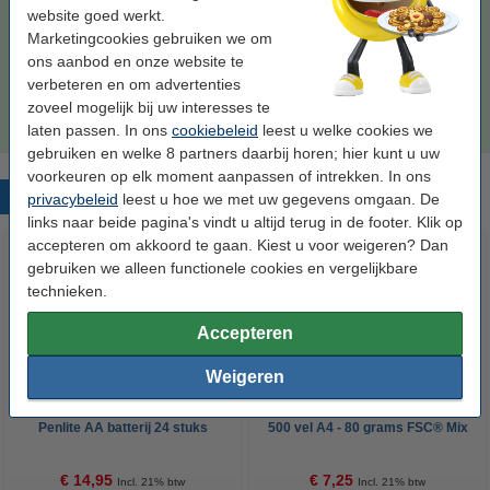
website goed werkt.
€ 24,50
Bestellen
Marketingcookies gebruiken we om
ons aanbod en onze website te
Tip
verbeteren en om advertenties
Wij adviseren u om deze cartridge i.p.v. de originele cartridge te
zoveel mogelijk bij uw interesses te
nemen.
laten passen. In ons
cookiebeleid
leest u welke cookies we
gebruiken en welke 8 partners daarbij horen; hier kunt u uw
voorkeuren op elk moment aanpassen of intrekken. In ons
Populaire producten
privacybeleid
leest u hoe we met uw gegevens omgaan. De
links naar beide pagina's vindt u altijd terug in de footer. Klik op
accepteren om akkoord te gaan. Kiest u voor weigeren? Dan
gebruiken we alleen functionele cookies en vergelijkbare
technieken.
Accepteren
Weigeren
123accu Xtreme Power MN1500
123inkt kopieerpapier 1 pak van
Penlite AA batterij 24 stuks
500 vel A4 - 80 grams FSC® Mix
Credit
€ 14,95
€ 7,25
Incl. 21% btw
Incl. 21% btw