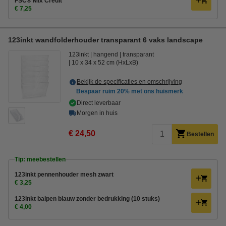
FSC® Mix Credit
€ 7,25
123inkt wandfolderhouder transparant 6 vaks landscape
123inkt
hangend
transparant
10 x 34 x 52 cm (HxLxB)
Bekijk de specificaties en omschrijving
Bespaar ruim
20%
met ons huismerk
Direct leverbaar
Morgen in huis
€ 24,50
Bestellen
Tip: meebestellen
123inkt pennenhouder mesh zwart
€ 3,25
123inkt balpen blauw zonder bedrukking (10 stuks)
€ 4,00