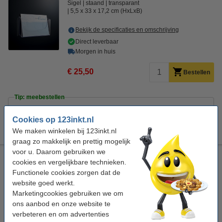
Sigel
staand
transparant
5,5 x 33 x 17,2 cm (HxLxB)
Bekijk de specificaties en omschrijving
Direct leverbaar
Morgen in huis
€ 25,50
Bestellen
Tip: meebestellen
123inkt kopieerpapier 1 pak van 500 vel A4 - 80 grams
FSC® Mix Credit
Cookies op 123inkt.nl
€ 7,25
We maken winkelen bij 123inkt.nl
graag zo makkelijk en prettig mogelijk
voor u. Daarom gebruiken we
Sigel wandfolderhouder voor buiten acryl A4
cookies en vergelijkbare technieken.
Sigel
hangend
transparant
Functionele cookies zorgen dat de
247 x 339 x 88 mm (LxBxH)
website goed werkt.
Marketingcookies gebruiken we om
Bekijk de specificaties en omschrijving
ons aanbod en onze website te
Direct leverbaar
verbeteren en om advertenties
Morgen in huis