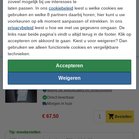
zoveel mogelijk bij uw interesses te
laten passen. In ons
cookiebeleid
leest u welke cookies we
€ 48,50
Bestellen
gebruiken en welke 8 partners daarbij horen; hier kunt u uw
voorkeuren op elk moment aanpassen of intrekken. In ons
Tip: meebestellen
privacybeleid
leest u hoe we met uw gegevens omgaan. De
links naar beide pagina's vindt u altijd terug in de footer. Klik op
123inkt kopieerpapier 1 pak van 500 vel A4 - 80 grams
FSC® Mix Credit
accepteren om akkoord te gaan. Kiest u voor weigeren? Dan
€ 7,25
gebruiken we alleen functionele cookies en vergelijkbare
technieken.
Sigel wandfolderhouder acryl A4 met 3 vakken
Accepteren
Sigel
hangend
transparant
Weigeren
235 x 545 x 115 mm (LxBxH)
Bekijk de specificaties en omschrijving
Direct leverbaar
Morgen in huis
€ 67,50
Bestellen
Tip: meebestellen