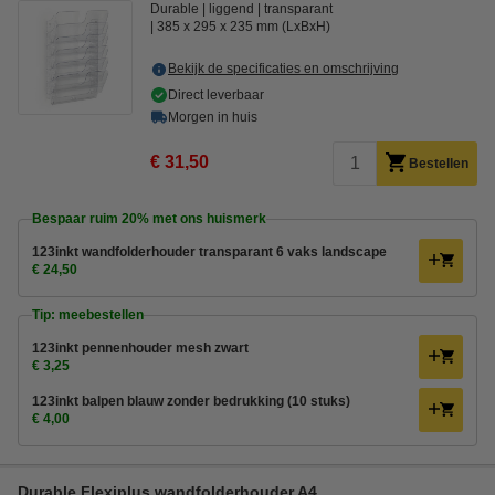
Durable
liggend
transparant
385 x 295 x 235 mm (LxBxH)
Bekijk de specificaties en omschrijving
Direct leverbaar
Morgen in huis
€ 31,50
Bestellen
Bespaar ruim
20%
met ons huismerk
123inkt wandfolderhouder transparant 6 vaks landscape
€ 24,50
Tip: meebestellen
123inkt pennenhouder mesh zwart
€ 3,25
123inkt balpen blauw zonder bedrukking (10 stuks)
€ 4,00
Durable Flexiplus wandfolderhouder A4