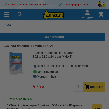
Vandaag besteld, morgen in huis!*
Laagsteprijsgarantie!
Inloggen
A4
Wandmodel
123inkt wandfolderhouder A4
123inkt
hangend
transparant
5,8 x 22,6 x 24,1 cm (HxLxB)
Bekijk de specificaties en omschrijving
Direct leverbaar
Morgen in huis
€ 7,95
Bestellen
Tip: meebestellen
123inkt kopieerpapier 1 pak van 500 vel A4 - 80 grams