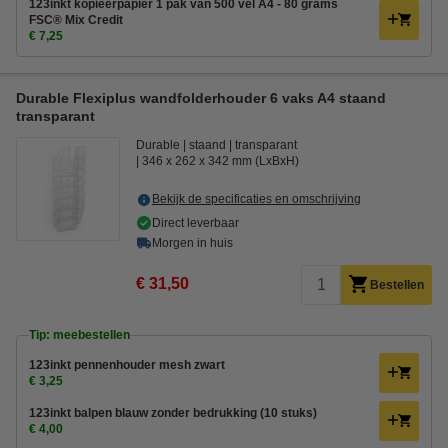
123inkt kopieerpapier 1 pak van 500 vel A4 - 80 grams
FSC® Mix Credit
€ 7,25
Durable Flexiplus wandfolderhouder 6 vaks A4 staand
transparant
Durable
staand
transparant
346 x 262 x 342 mm (LxBxH)
Bekijk de specificaties en omschrijving
Direct leverbaar
Morgen in huis
€ 31,50
Bestellen
Tip: meebestellen
123inkt pennenhouder mesh zwart
€ 3,25
123inkt balpen blauw zonder bedrukking (10 stuks)
€ 4,00