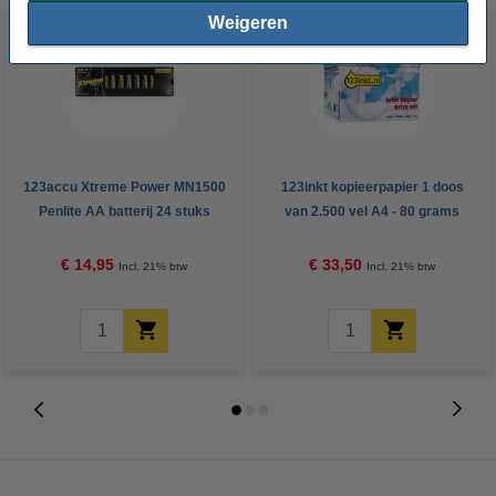
Weigeren
123accu Xtreme Power MN1500
123inkt kopieerpapier 1 doos
Penlite AA batterij 24 stuks
van 2.500 vel A4 - 80 grams
FSC® Mix Credit
€ 14,95
€ 33,50
Incl. 21% btw
Incl. 21% btw