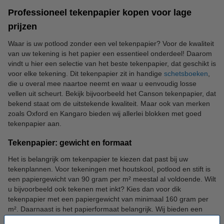
Professioneel tekenpapier kopen voor lage
prijzen
Waar is uw potlood zonder een vel tekenpapier? Voor de kwaliteit
van uw tekening is het papier een essentieel onderdeel! Daarom
vindt u hier een selectie van het beste tekenpapier, dat geschikt is
voor elke tekening. Dit tekenpapier zit in handige
schetsboeken
,
die u overal mee naartoe neemt en waar u eenvoudig losse
vellen uit scheurt. Bekijk bijvoorbeeld het Canson tekenpapier, dat
bekend staat om de uitstekende kwaliteit. Maar ook van merken
zoals Oxford en Kangaro bieden wij allerlei blokken met goed
tekenpapier aan.
Tekenpapier: gewicht en formaat
Het is belangrijk om tekenpapier te kiezen dat past bij uw
tekenplannen. Voor tekeningen met houtskool, potlood en stift is
een papiergewicht van 90 gram per m² meestal al voldoende. Wilt
u bijvoorbeeld ook tekenen met inkt? Kies dan voor dik
tekenpapier met een papiergewicht van minimaal 160 gram per
m². Daarnaast is het papierformaat belangrijk. Wij bieden een
ruim assortiment tekenpapier op A4 en A3 formaat aan. Blokken