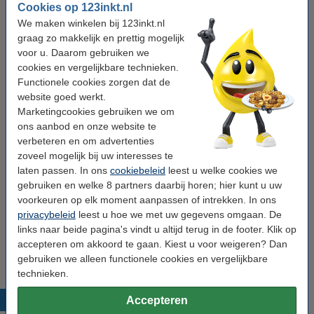
Cookies op 123inkt.nl
met het standaard A4 tekenpapier zijn makkelijker mee te nemen,
maar op A3 tekenpapier heeft u weer meer ruimte voor uw
We maken winkelen bij 123inkt.nl
creaties. Kies wat het best bij u past: u kunt ook voor beide gaan!
graag zo makkelijk en prettig mogelijk
voor u. Daarom gebruiken we
Tekenpapier en meer
cookies en vergelijkbare technieken.
Functionele cookies zorgen dat de
In onze webshop bestelt u eenvoudig alle hobbyartikelen die u
website goed werkt.
nodig heeft voor een prachtige tekening. We bieden
potloden
aan
Marketingcookies gebruiken we om
in diverse hardheden, waarmee u zowel grove schetsen als
ons aanbod en onze website te
gedetailleerde tekeningen maakt. In ons blog helpen we u om te
verbeteren en om advertenties
bepalen
welke potloodhardheid
u nodig heeft. Bent u op zoek
naar transparant tekenpapier, bijvoorbeeld voor het maken van
zoveel mogelijk bij uw interesses te
overtrekken? Bekijk dan ook ons
overtrekpapier
.
laten passen. In ons
cookiebeleid
leest u welke cookies we
gebruiken en welke 8 partners daarbij horen; hier kunt u uw
Als u nog vragen heeft over het bestellen van tekenpapier, bekijk
voorkeuren op elk moment aanpassen of intrekken. In ons
dan onze '
Vraag en antwoord
' pagina eens. Hier worden
privacybeleid
leest u hoe we met uw gegevens omgaan. De
veelgestelde vragen beantwoord. Staat uw vraag er niet bij? Dan
links naar beide pagina's vindt u altijd terug in de footer. Klik op
helpt onze
klantenservice
u natuurlijk graag even verder.
accepteren om akkoord te gaan. Kiest u voor weigeren? Dan
gebruiken we alleen functionele cookies en vergelijkbare
technieken.
Populaire producten
Accepteren