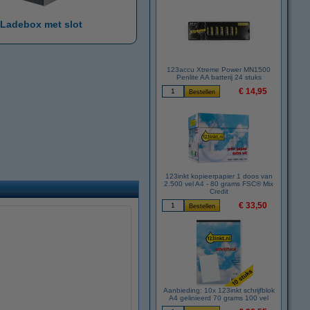
Ladebox met slot
123accu Xtreme Power MN1500
Penlite AA batterij 24 stuks
€ 14,95
123inkt kopieerpapier 1 doos van
2.500 vel A4 - 80 grams FSC® Mix
Credit
€ 33,50
Aanbieding: 10x 123inkt schrijfblok
A4 gelinieerd 70 grams 100 vel