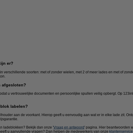
ijn er?
 in verschillende soorten: met of zonder wielen, met 2 of meer lades en met of zond
ton.
 afgesloten?
Bureau-
Etiketten
accessoires
dat u vertrouwelijke documenten en persoonlijke spullen veilig opbergt. Op 123ink
eblok labelen?
elhouder aan de voorkant. Hierop geeft u eenvoudig aan wat er in elke lade zit. Ont
jsgarantie.
an ladeblokken? Bekijk dan onze '
Vraag en antwoord
' pagina. Hier beantwoorden w
of heeft u aanvullende vragen? Dan helpen de medewerkers van onze
klantenservice