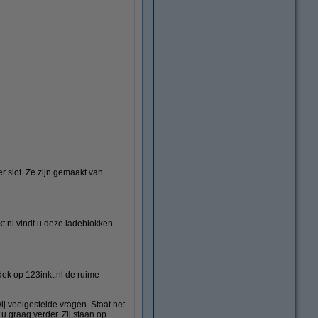
er slot. Ze zijn gemaakt van
Post-its, notes
t.nl vindt u deze ladeblokken
dek op 123inkt.nl de ruime
ij veelgestelde vragen. Staat het
u graag verder. Zij staan op