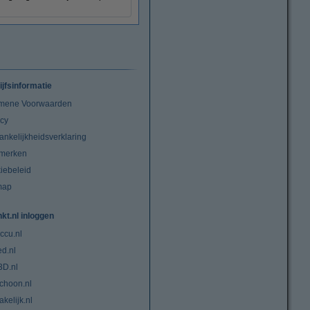
ijfsinformatie
mene Voorwaarden
acy
ankelijkheidsverklaring
merken
iebeleid
map
nkt.nl inloggen
ccu.nl
ed.nl
3D.nl
choon.nl
kelijk.nl