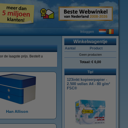
Inloggen
Winkelwagentje
Aantal
Product
Geen producten
 de laagste prijs. Bestelt u
Totaal:
€ 0,00
Tip!
123inkt kopieerpapier -
2.500 vellen A4 - 80 g/m²
FSC®
Han Allison