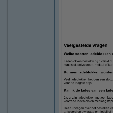
Veelgestelde vragen
Welke soorten ladeblokken z
Ladeblokken bestelt u bij 123inkt.nl
kunststof, polystyreen, metaal of kar
Kunnen ladeblokken worden
123inkt papier
Veel ladeblokken hebben een slot zo
voor de laagste prijs.
Kan ik de lades van een lad
Ja, er zijn ladeblokken met een lab
voorraad ladeblokken met laagstepri
Heeft u vragen over het bestellen v
antwoord op uw vraag er niet bij 