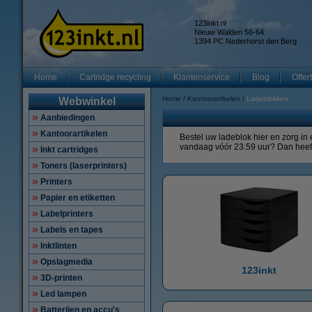
123inkt.nl
Nieuw Walden 56-64
1394 PC Nederhorst den Berg
Home
Cartridge recycling
Klantenservice
Blog
Offer
Home
Kantoorartikelen
Ladeblokken
Webwinkel
Aanbiedingen
Kantoorartikelen
Bestel uw ladeblok hier en zorg in
vandaag vóór 23.59 uur? Dan heeft
Inkt cartridges
Toners (laserprinters)
Printers
Papier en etiketten
Labelprinters
Labels en tapes
Inktlinten
Opslagmedia
123inkt
3D-printen
Led lampen
Batterijen en accu's