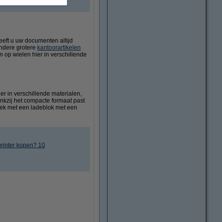
eeft u uw documenten altijd
andere grotere
kantoorartikelen
 op wielen hier in verschillende
r in verschillende materialen,
ankzij het compacte formaat past
plek met een ladeblok met een
rinter kopen? 10