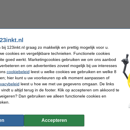
23inkt.nl
Uw ladeblokken kopen voor een opgeruimde ruimte
ij 123inkt.nl graag zo makkelijk en prettig mogelijk voor u.
ktische én stijlvolle ladeblokken voor op kantoor of thuis. Ontdek het ruime assort
e cookies en vergelijkbare technieken. Functionele cookies
 kleuren. Van een compacte ladeblok voor onder uw bureau, tot een grotere met ext
ite goed werkt. Marketingcookies gebruiken we om ons aanbod
adeblok op wielen ideaal.
verbeteren en om advertenties zoveel mogelijk bij uw interesses
nten, foto's en andere artikelen bergt u er netjes in op. Zo heeft u altijd een opge
 ons
cookiebeleid
leest u welke cookies we gebruiken en welke 8
en profiteer van razendsnelle levering en scherpe prijzen.
ren; hier kunt u uw voorkeuren op elk moment aanpassen of
: berg uw documenten veilig op
ivacybeleid
leest u hoe we met uw gegevens omgaan. De links
vindt u altijd terug in de footer. Klik op accepteren om akkoord te
e documenten aanwezig die niet voor iedereen toegankelijk mogen zijn. Denk aan co
erkers. Dan bieden
bureau ladeblokken
met een slot uitkomst. In deze ladeblokken 
weigeren? Dan gebruiken we alleen functionele cookies en
spullen met een gerust hart op. Zo combineert u praktische opbergruimte met extra
ieken.
rkomgeving.
en
Accepteren
 meer met de
123inkt huismerk ladeblokken
. Van een ladeblok voor onder uw burea
er én u krijgt 100% garantie.