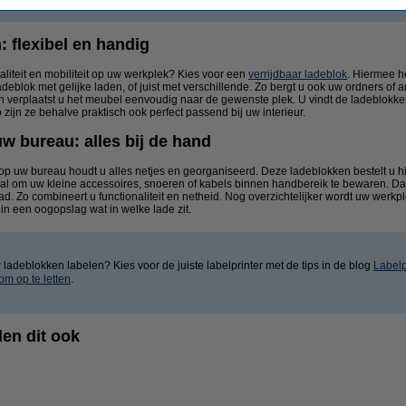
 flexibel en handig
aliteit en mobiliteit op uw werkplek? Kies voor een
verrijdbaar ladeblok
. Hiermee h
deblok met gelijke laden, of juist met verschillende. Zo bergt u ook uw ordners of 
n verplaatst u het meubel eenvoudig naar de gewenste plek. U vindt de ladeblokken
 zijn ze behalve praktisch ook perfect passend bij uw interieur.
w bureau: alles bij de hand
p uw bureau houdt u alles netjes en georganiseerd. Deze ladeblokken bestelt u hie
deaal om uw kleine accessoires, snoeren of kabels binnen handbereik te bewaren. D
d. Zo combineert u functionaliteit en netheid. Nog overzichtelijker wordt uw werk
t in een oogopslag wat in welke lade zit.
ladeblokken labelen? Kies voor de juiste labelprinter met de tips in de blog
Labelp
m op te letten
.
en dit ook