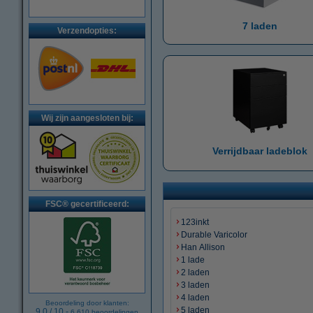
7 laden
Verzendopties:
Wij zijn aangesloten bij:
Verrijdbaar ladeblok
FSC® gecertificeerd:
123inkt
Durable Varicolor
Han Allison
1 lade
2 laden
3 laden
4 laden
Beoordeling door klanten:
5 laden
9.0
/
10
-
6.610
beoordelingen