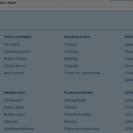
or u klaar.
Toner cartridges
Klantenservice
Bedr
HP toners
Contact
Alge
Samsung toners
Levering
Priv
Brother toners
Betaling
Toeg
Canon toners
Garantie
Keur
Xerox toners
Ruilen en retourneren
Cook
Site
Inktpatronen
Kantoorartikelen
123i
3D filament
Opslagmedia
123a
Dymo labels
Ordners
123l
Brother tapes
Post-it's en notes
123-
Inktlinten
Pennen
123s
Voedingsmiddelen
Papierversnipperaars
123za