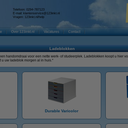
Telefoon: 0294-787123
E-mail:
klantenservice@123inkt.nl
Vragen:
123inkt.nl/help
te
Over 123inkt.nl
Vacatures
Contact
Ladeblokken
 een handomdraai voor een nette werk- of studeerplek. Ladeblokken koopt u hier voor
 u uw ladeblok morgen al in huis.*
Durable Varicolor