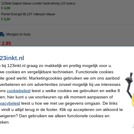
123inkt balpen blauw zonder bedrukking (10 stuks)
€ 4,00
Pentel Energel BL107 rollerpen blauw
€ 2,50
Morgen in huis
€ 2,95
 2,44 excl. 21% btw
23inkt.nl
boek A4 96 vel blanco
ij 123inkt.nl graag zo makkelijk en prettig mogelijk voor u.
Omschrijving
e cookies en vergelijkbare technieken. Functionele cookies
Oxford Smart Black is een luxueus, gebonden notitieboek op A4-formaat. Dit zakeli
ite goed werkt. Marketingcookies gebruiken we om ons aanbod
blanco pagina's komt goed van pas bij vergaderingen of workshops. Pagina's vo
het terugvinden van de laatste notities makkelijk. U schrijft of schetst prettig op 90
verbeteren en om advertenties zoveel mogelijk bij uw interesses
extra wit, extra glad en voorkomt doordrukken.
 ons
cookiebeleid
leest u welke cookies we gebruiken en welke 8
Specificaties
ren; hier kunt u uw voorkeuren op elk moment aanpassen of
Merk:
Oxford
Papiergewich
ivacybeleid
leest u hoe we met uw gegevens omgaan. De links
Kleur:
zwart
Papierformaa
vindt u altijd terug in de footer. Klik op accepteren om akkoord te
Soort:
blanco
Aantal vel:
weigeren? Dan gebruiken we alleen functionele cookies en
Tip: schrijfwaren meebestellen
ieken.
123inkt balpen blauw zonder bedrukking (10 stuks)
€ 4,00