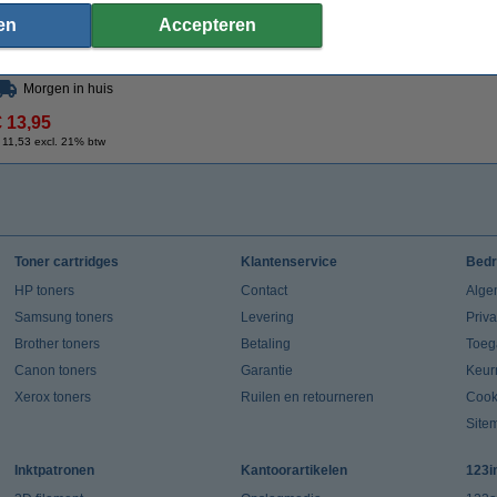
Pentel Energel BL107 rollerpen blauw
en
Accepteren
€ 2,50
Morgen in huis
€ 13,95
 11,53 excl. 21% btw
Toner cartridges
Klantenservice
Bedr
HP toners
Contact
Alge
Samsung toners
Levering
Priv
Brother toners
Betaling
Toeg
Canon toners
Garantie
Keur
Xerox toners
Ruilen en retourneren
Cook
Site
Inktpatronen
Kantoorartikelen
123i