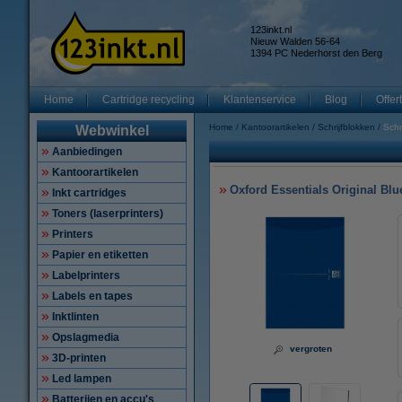
123inkt.nl
Nieuw Walden 56-64
1394 PC Nederhorst den Berg
Home
Cartridge recycling
Klantenservice
Blog
Offer
Home
Kantoorartikelen
Schrijfblokken
Schr
Webwinkel
Aanbiedingen
Kantoorartikelen
Oxford Essentials Original Blu
Inkt cartridges
Toners (laserprinters)
Printers
Papier en etiketten
Labelprinters
Labels en tapes
Inktlinten
Opslagmedia
vergroten
3D-printen
Led lampen
Batterijen en accu's