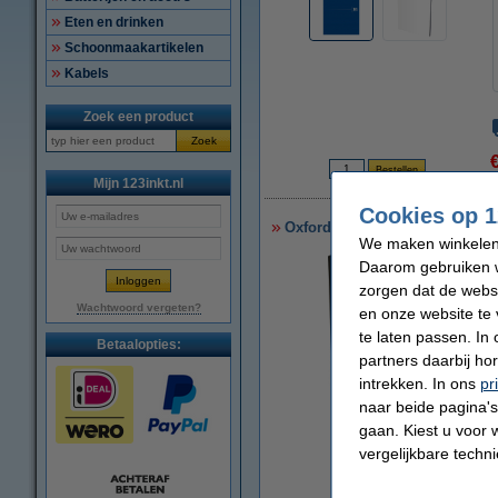
Eten en drinken
Schoonmaakartikelen
Kabels
Zoek een product
Zoek
€
Mijn 123inkt.nl
Cookies op 1
Oxford Smart Black gebonden 
We maken winkelen b
Daarom gebruiken w
zorgen dat de webs
Wachtwoord vergeten?
en onze website te 
te laten passen. In
Betaalopties:
partners daarbij ho
intrekken. In ons
pr
naar beide pagina's 
vergroten
gaan. Kiest u voor 
vergelijkbare techn