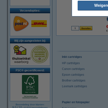
Weiger
Verzendopties:
€
Wij zijn aangesloten bij:
Inkt cartridges
HP cartridges
Canon cartridges
FSC® gecertificeerd:
Epson cartridges
Brother cartridges
Lexmark cartridges
Papier en fotopapier
Beoordeling door klanten:
9.0
/
10
-
6.610
beoordelingen