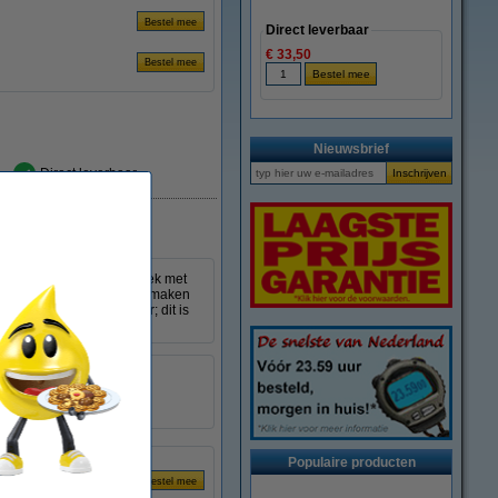
Direct leverbaar
€ 33,50
Nieuwsbrief
Direct leverbaar
jke teken- of opschrijfboek met
orzien van scheurhoekjes maken
 grams Oxford Optik papier; dit is
t:
90 g/m²
t:
A4
96 vel
Populaire producten