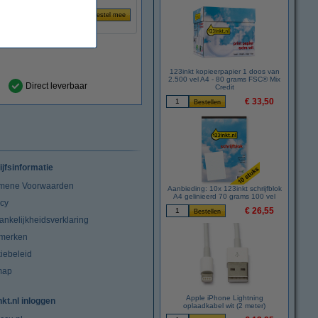
123inkt kopieerpapier 1 doos van
2.500 vel A4 - 80 grams FSC® Mix
Direct leverbaar
Credit
€ 33,50
ijfsinformatie
mene Voorwaarden
Aanbieding: 10x 123inkt schrijfblok
A4 gelinieerd 70 grams 100 vel
acy
€ 26,55
ankelijkheidsverklaring
merken
iebeleid
map
Apple iPhone Lightning
nkt.nl inloggen
oplaadkabel wit (2 meter)