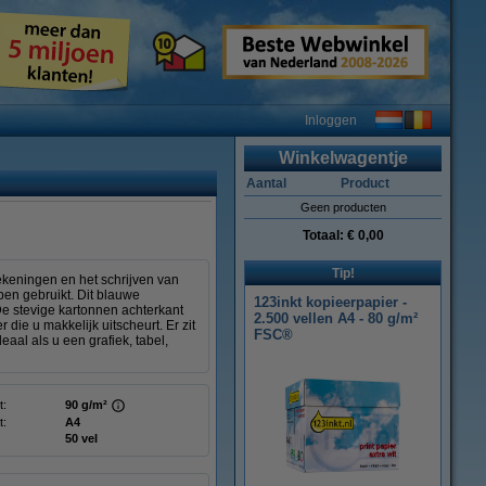
Inloggen
Winkelwagentje
Aantal
Product
Geen producten
Totaal:
€ 0,00
Tip!
tekeningen en het schrijven van
lpen gebruikt. Dit blauwe
123inkt kopieerpapier -
. De stevige kartonnen achterkant
2.500 vellen A4 - 80 g/m²
r die u makkelijk uitscheurt. Er zit
FSC®
eaal als u een grafiek, tabel,
t:
90 g/m²
t:
A4
50 vel