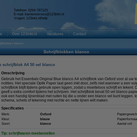
Telefoon: 0294-787123
E-mail:
klantenservice@123inkt.nl
Vragen:
123inkt.nl/help
te
Over 123inkt.nl
Vacatures
Contact
ijfblokken blanco
Schrijfblokken blanco
e schrijfblok A4 50 vel blanco
Omschrijving
Gebruik het Essentials Original Blue blanco A4 schrijfblok van Oxford voor al uw 
notities. Het speciale Optik Paper laat geen inkt door, zelfs niet wanneer u een vu
schrijfblok blijft tijdens gebruik open liggen, zodat u moeiteloos schrijft en tekent
geeft u extra comfort tijdens het schrijven. Het schrijfblok bevat 50 vel blanco papie
ook een handig lijnenblad met ruiten bij die u onder een blanco vel kunt leggen. Id
schema, schets of tekening met rechte en nette lijnen wilt maken.
Specificaties
Merk:
Oxford
Papiergewich
Kleur:
blauw
Papierformaa
Soort:
blanco
Aantal vel:
Tip: schrijfwaren meebestellen