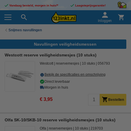
Vandaag besteld, morgen in huis!*
Laagsteprijsgarantie!
Inloggen
Snijmes navullingen
Navullingen veiligheidsmessen
Westcott reserve veiligheidsmesjes (10 stuks)
Westcott
reservemesjes
10 stuks
056793
Bekijk de specificaties en omschrijving
Direct leverbaar
Morgen in huis
€ 3,95
Bestellen
Olfa SK-10/SKB-10 reserve veiligheidsmesjes (10 stuks)
Olfa
reservemesjes
10 stuks
219703