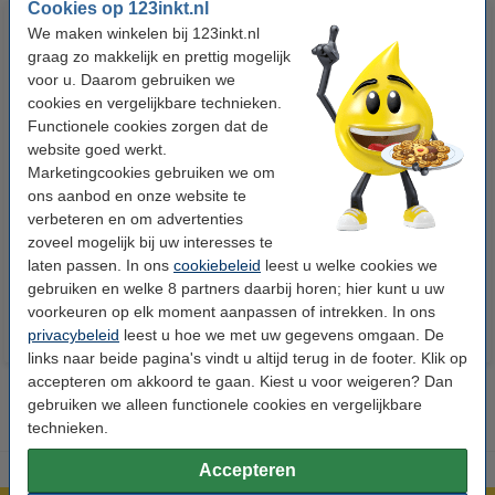
Cookies op 123inkt.nl
We maken winkelen bij 123inkt.nl
graag zo makkelijk en prettig mogelijk
voor u. Daarom gebruiken we
cookies en vergelijkbare technieken.
Functionele cookies zorgen dat de
website goed werkt.
Marketingcookies gebruiken we om
123inkt kopieerpapier 1 pak van
Apple iPhone Lightning
ons aanbod en onze website te
500 vel A4 - 80 grams FSC® Mix
oplaadkabel wit (2 meter)
verbeteren en om advertenties
Credit
zoveel mogelijk bij uw interesses te
€ 7,25
€ 13,95
Incl. 21% btw
Incl. 21% btw
laten passen. In ons
cookiebeleid
leest u welke cookies we
gebruiken en welke 8 partners daarbij horen; hier kunt u uw
voorkeuren op elk moment aanpassen of intrekken. In ons
privacybeleid
leest u hoe we met uw gegevens omgaan. De
links naar beide pagina's vindt u altijd terug in de footer. Klik op
accepteren om akkoord te gaan. Kiest u voor weigeren? Dan
gebruiken we alleen functionele cookies en vergelijkbare
technieken.
Accepteren