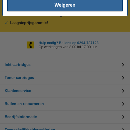
Weigeren
Meer dan 5 miljoen klanten!
Voor 23.59 uur besteld, morgen in huis!
Laagsteprijsgarantie!
Hulp nodig? Bel ons op 0294-787123
Op werkdagen van 8.00 tot 17.00 uur
Inkt cartridges
Toner cartridges
Klantenservice
Ruilen en retourneren
Bedrijfsinformatie
Toegankelijkheidsverklaring