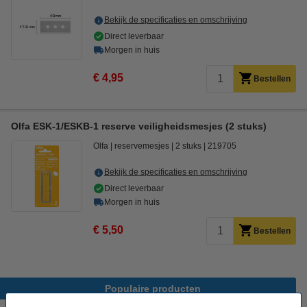
Bekijk de specificaties en omschrijving
Direct leverbaar
Morgen in huis
€ 4,95
Bestellen
Olfa ESK-1/ESKB-1 reserve veiligheidsmesjes (2 stuks)
Olfa
reservemesjes
2 stuks
219705
Bekijk de specificaties en omschrijving
Direct leverbaar
Morgen in huis
€ 5,50
Bestellen
Populaire producten