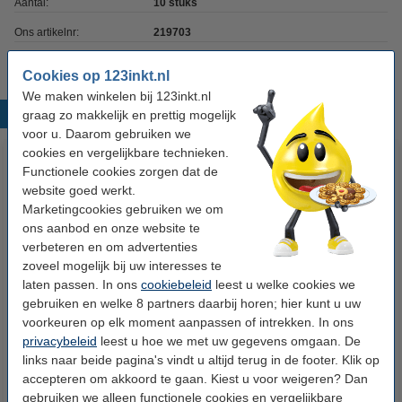
Aantal:
10 stuks
Ons artikelnr:
219703
Cookies op 123inkt.nl
We maken winkelen bij 123inkt.nl
Populaire producten
graag zo makkelijk en prettig mogelijk
voor u. Daarom gebruiken we
cookies en vergelijkbare technieken.
Functionele cookies zorgen dat de
website goed werkt.
Marketingcookies gebruiken we om
ons aanbod en onze website te
verbeteren en om advertenties
zoveel mogelijk bij uw interesses te
laten passen. In ons
cookiebeleid
leest u welke cookies we
123accu Xtreme Power MN1500
123inkt verpakkingstape
gebruiken en welke 8 partners daarbij horen; hier kunt u uw
Penlite AA batterij 24 stuks
transparant 50 mm x 66 m (6
voorkeuren op elk moment aanpassen of intrekken. In ons
rollen)
privacybeleid
leest u hoe we met uw gegevens omgaan. De
€ 14,95
€ 12,50
Incl. 21% btw
Incl. 21% btw
links naar beide pagina's vindt u altijd terug in de footer. Klik op
accepteren om akkoord te gaan. Kiest u voor weigeren? Dan
gebruiken we alleen functionele cookies en vergelijkbare