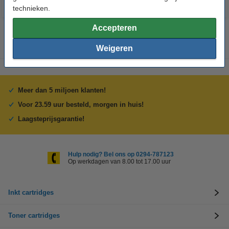
technieken.
Accepteren
Weigeren
Meer dan 5 miljoen klanten!
Voor 23.59 uur besteld, morgen in huis!
Laagsteprijsgarantie!
Hulp nodig? Bel ons op 0294-787123
Op werkdagen van 8.00 tot 17.00 uur
Inkt cartridges
Toner cartridges