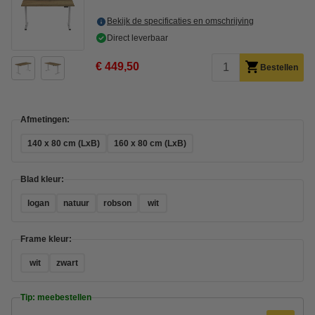
Bekijk de specificaties en omschrijving
Direct leverbaar
€ 449,50
Bestellen
Afmetingen:
140 x 80 cm (LxB)
160 x 80 cm (LxB)
Blad kleur:
logan
natuur
robson
wit
Frame kleur:
wit
zwart
Tip: meebestellen