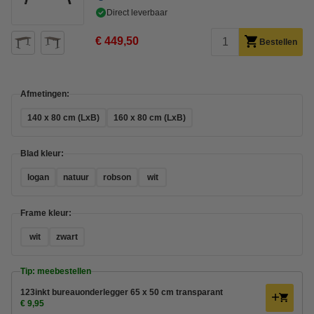
Direct leverbaar
€ 449,50
Bestellen
Afmetingen:
140 x 80 cm (LxB)
160 x 80 cm (LxB)
Blad kleur:
logan
natuur
robson
wit
Frame kleur:
wit
zwart
Tip: meebestellen
123inkt bureauonderlegger 65 x 50 cm transparant
€ 9,95