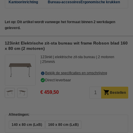
Kantoorinrichting
Bureau-accesoires
Ergonomische krukken
Let op: Dit artikel wordt vanwege het formaat binnen 2 werkdagen
geleverd.
123inkt Elektrische zit-sta bureau wit frame Robson blad 160
x 80 cm (2 motoren)
123inkt
elektrische zit-sta bureau
2 motoren
25mm/s
Bekijk de specificaties en omschrijving
Direct leverbaar
€ 459,50
Bestellen
Afmetingen:
140 x 80 cm (LxB)
160 x 80 cm (LxB)