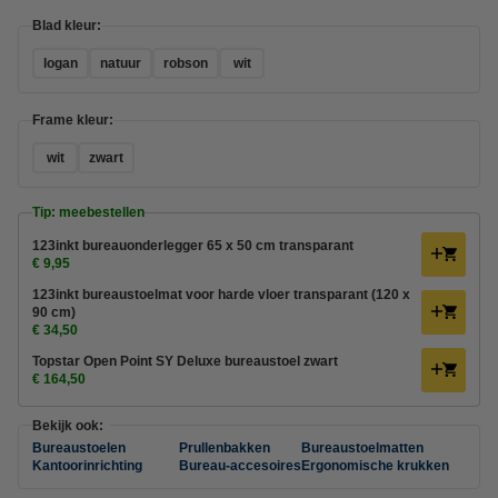
Blad kleur:
logan
natuur
robson
wit
Frame kleur:
wit
zwart
Tip: meebestellen
123inkt bureauonderlegger 65 x 50 cm transparant
€ 9,95
123inkt bureaustoelmat voor harde vloer transparant (120 x
90 cm)
€ 34,50
Topstar Open Point SY Deluxe bureaustoel zwart
€ 164,50
Bekijk ook:
Bureaustoelen
Prullenbakken
Bureaustoelmatten
Kantoorinrichting
Bureau-accesoires
Ergonomische krukken