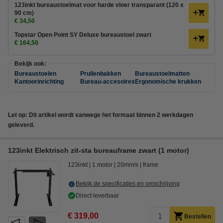
123inkt bureaustoelmat voor harde vloer transparant (120 x
90 cm)
€ 34,50
Topstar Open Point SY Deluxe bureaustoel zwart
€ 164,50
Bekijk ook:
Bureaustoelen
Prullenbakken
Bureaustoelmatten
Kantoorinrichting
Bureau-accesoires
Ergonomische krukken
Let op: Dit artikel wordt vanwege het formaat binnen 2 werkdagen
geleverd.
123inkt Elektrisch zit-sta bureauframe zwart (1 motor)
123inkt
1 motor
20mm/s
frame
Bekijk de specificaties en omschrijving
Direct leverbaar
€ 319,00
Bestellen