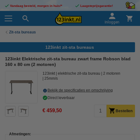
Vandaag besteld, morgen in huis!*
Laagsteprijsgarantie!
Inloggen
Zit-sta bureaus
123inkt zit-sta bureaus
123inkt Elektrische zit-sta bureau zwart frame Robson blad
160 x 80 cm (2 motoren)
123inkt
elektrische zit-sta bureau
2 motoren
25mm/s
Bekijk de specificaties en omschrijving
Direct leverbaar
€ 459,50
Bestellen
Afmetingen: