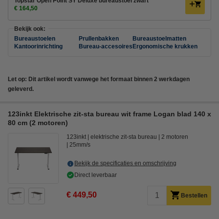
Topstar Open Point SY Deluxe bureaustoel zwart
€ 164,50
Bekijk ook:
Bureaustoelen
Prullenbakken
Bureaustoelmatten
Kantoorinrichting
Bureau-accesoires
Ergonomische krukken
Let op: Dit artikel wordt vanwege het formaat binnen 2 werkdagen
geleverd.
123inkt Elektrische zit-sta bureau wit frame Logan blad 140 x
80 cm (2 motoren)
123inkt
elektrische zit-sta bureau
2 motoren
25mm/s
Bekijk de specificaties en omschrijving
Direct leverbaar
€ 449,50
Bestellen