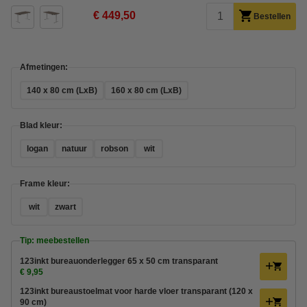
€ 449,50
Bestellen
Afmetingen:
140 x 80 cm (LxB)
160 x 80 cm (LxB)
Blad kleur:
logan
natuur
robson
wit
Frame kleur:
wit
zwart
Tip: meebestellen
123inkt bureauonderlegger 65 x 50 cm transparant
€ 9,95
123inkt bureaustoelmat voor harde vloer transparant (120 x
90 cm)