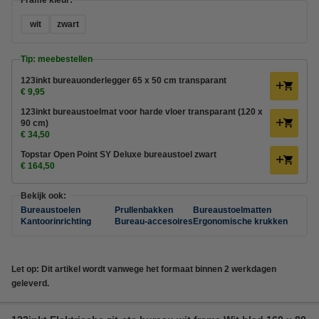
Frame kleur:
wit
zwart
Tip: meebestellen
123inkt bureauonderlegger 65 x 50 cm transparant
€ 9,95
123inkt bureaustoelmat voor harde vloer transparant (120 x
90 cm)
€ 34,50
Topstar Open Point SY Deluxe bureaustoel zwart
€ 164,50
Bekijk ook:
Bureaustoelen
Prullenbakken
Bureaustoelmatten
Kantoorinrichting
Bureau-accesoires
Ergonomische krukken
Let op: Dit artikel wordt vanwege het formaat binnen 2 werkdagen
geleverd.