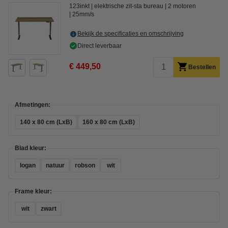
123inkt
elektrische zit-sta bureau
2 motoren
25mm/s
Bekijk de specificaties en omschrijving
Direct leverbaar
€ 449,50
Bestellen
Afmetingen:
140 x 80 cm (LxB)
160 x 80 cm (LxB)
Blad kleur:
logan
natuur
robson
wit
Frame kleur:
wit
zwart