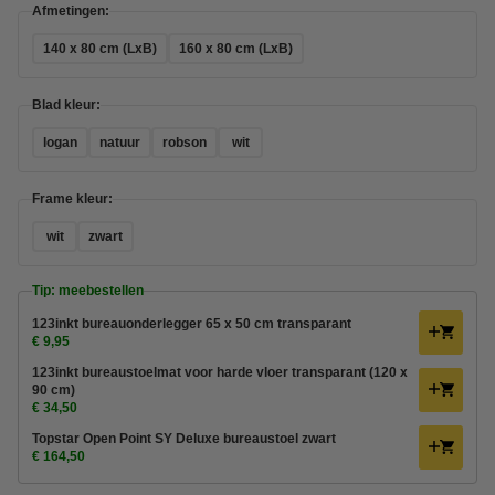
Afmetingen:
140 x 80 cm (LxB)
160 x 80 cm (LxB)
Blad kleur:
logan
natuur
robson
wit
Frame kleur:
wit
zwart
Tip: meebestellen
123inkt bureauonderlegger 65 x 50 cm transparant
€ 9,95
123inkt bureaustoelmat voor harde vloer transparant (120 x
90 cm)
€ 34,50
Topstar Open Point SY Deluxe bureaustoel zwart
€ 164,50