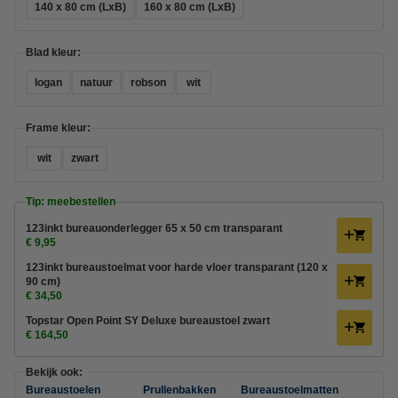
140 x 80 cm (LxB)
160 x 80 cm (LxB)
Blad kleur:
logan
natuur
robson
wit
Frame kleur:
wit
zwart
Tip: meebestellen
123inkt bureauonderlegger 65 x 50 cm transparant
€ 9,95
123inkt bureaustoelmat voor harde vloer transparant (120 x
90 cm)
€ 34,50
Topstar Open Point SY Deluxe bureaustoel zwart
€ 164,50
Bekijk ook:
Bureaustoelen
Prullenbakken
Bureaustoelmatten