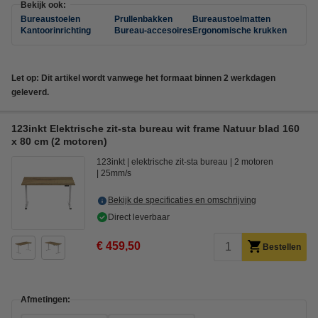
Bekijk ook:
Bureaustoelen
Prullenbakken
Bureaustoelmatten
Kantoorinrichting
Bureau-accesoires
Ergonomische krukken
Let op: Dit artikel wordt vanwege het formaat binnen 2 werkdagen
geleverd.
123inkt Elektrische zit-sta bureau wit frame Natuur blad 160
x 80 cm (2 motoren)
123inkt
elektrische zit-sta bureau
2 motoren
25mm/s
Bekijk de specificaties en omschrijving
Direct leverbaar
€ 459,50
Bestellen
Afmetingen: