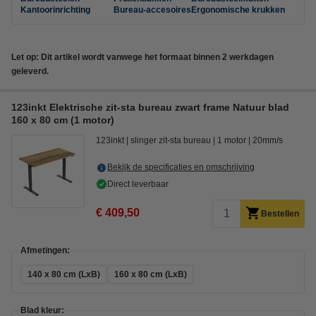
Kantoorinrichting
Bureau-accesoires
Ergonomische krukken
Let op: Dit artikel wordt vanwege het formaat binnen 2 werkdagen
geleverd.
123inkt Elektrische zit-sta bureau zwart frame Natuur blad
160 x 80 cm (1 motor)
123inkt
slinger zit-sta bureau
1 motor
20mm/s
Bekijk de specificaties en omschrijving
Direct leverbaar
€ 409,50
Bestellen
Afmetingen:
140 x 80 cm (LxB)
160 x 80 cm (LxB)
Blad kleur: