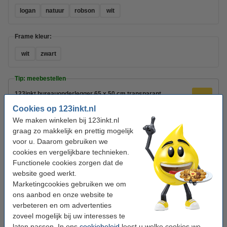
logan
natuur
robson
wit
Frame kleur:
wit
zwart
Tip: meebestellen
123inkt bureauonderlegger 65 x 50 cm transparant
€ 9,95
Cookies op 123inkt.nl
123inkt bureaustoelmat voor harde vloer transparant (120 x
We maken winkelen bij 123inkt.nl
90 cm)
graag zo makkelijk en prettig mogelijk
€ 34,50
voor u. Daarom gebruiken we
Topstar Open Point SY Deluxe bureaustoel zwart
cookies en vergelijkbare technieken.
€ 164,50
Functionele cookies zorgen dat de
website goed werkt.
Bekijk ook:
Marketingcookies gebruiken we om
Bureaustoelen
Prullenbakken
Bureaustoelmatten
ons aanbod en onze website te
Kantoorinrichting
Bureau-accesoires
Ergonomische krukken
verbeteren en om advertenties
zoveel mogelijk bij uw interesses te
laten passen. In ons
cookiebeleid
leest u welke cookies we