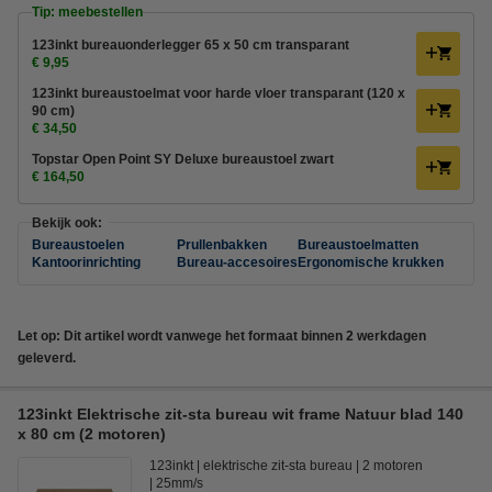
Tip: meebestellen
123inkt bureauonderlegger 65 x 50 cm transparant
€ 9,95
123inkt bureaustoelmat voor harde vloer transparant (120 x
90 cm)
€ 34,50
Topstar Open Point SY Deluxe bureaustoel zwart
€ 164,50
Bekijk ook:
Bureaustoelen
Prullenbakken
Bureaustoelmatten
Kantoorinrichting
Bureau-accesoires
Ergonomische krukken
Let op: Dit artikel wordt vanwege het formaat binnen 2 werkdagen
geleverd.
123inkt Elektrische zit-sta bureau wit frame Natuur blad 140
x 80 cm (2 motoren)
123inkt
elektrische zit-sta bureau
2 motoren
25mm/s