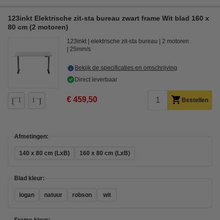
123inkt Elektrische zit-sta bureau zwart frame Wit blad 160 x
80 cm (2 motoren)
123inkt
elektrische zit-sta bureau
2 motoren
25mm/s
Bekijk de specificaties en omschrijving
Direct leverbaar
€ 459,50
Bestellen
Afmetingen:
140 x 80 cm (LxB)
160 x 80 cm (LxB)
Blad kleur:
logan
natuur
robson
wit