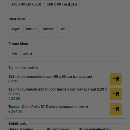
140 x 80 cm (LxB)
160 x 80 cm (LxB)
Blad kleur:
logan
natuur
robson
wit
Frame kleur:
wit
zwart
Tip: meebestellen
123inkt bureauonderlegger 65 x 50 cm transparant
€ 9,95
123inkt bureaustoelmat voor harde vloer transparant (120 x
90 cm)
€ 34,50
Topstar Open Point SY Deluxe bureaustoel zwart
€ 164,50
Bekijk ook:
Bureaustoelen
Prullenbakken
Bureaustoelmatten