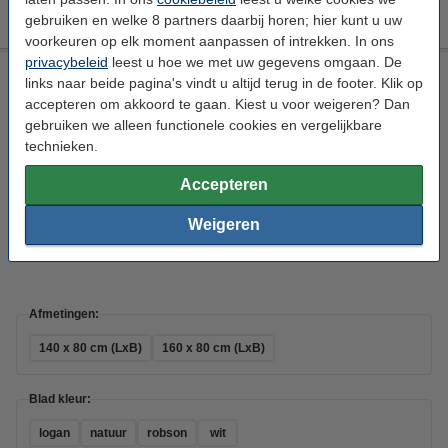
Let op: Dit artikel wordt vanwege het formaat binnen 2 werkdagen
gebruiken en welke 8 partners daarbij horen; hier kunt u uw
geleverd.
voorkeuren op elk moment aanpassen of intrekken. In ons
privacybeleid
leest u hoe we met uw gegevens omgaan. De
123inkt Elektrische zit-sta bureau wit frame Logan blad 160 x
links naar beide pagina's vindt u altijd terug in de footer. Klik op
80 cm (2 motoren)
accepteren om akkoord te gaan. Kiest u voor weigeren? Dan
123inkt
elektrische zit-sta bureau
2 motoren
gebruiken we alleen functionele cookies en vergelijkbare
25mm/s
technieken.
Bekijk de specificaties en omschrijving
Accepteren
Direct leverbaar
Weigeren
€ 459,50
Bestellen
Afmetingen:
140 x 80 cm (LxB)
160 x 80 cm (LxB)
Blad kleur:
logan
natuur
robson
wit