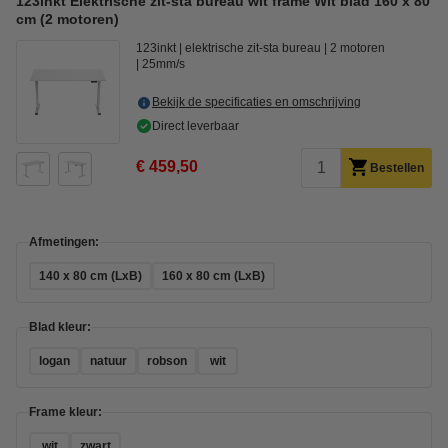
123inkt Elektrische zit-sta bureau wit frame Wit blad 160 x 80
cm (2 motoren)
123inkt
elektrische zit-sta bureau
2 motoren
25mm/s
Bekijk de specificaties en omschrijving
Direct leverbaar
€ 459,50
Bestellen
Afmetingen:
140 x 80 cm (LxB)
160 x 80 cm (LxB)
Blad kleur:
logan
natuur
robson
wit
Frame kleur:
wit
zwart