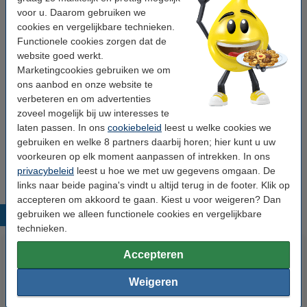
voor u. Daarom gebruiken we
Verpakkingseenheid:
pak
cookies en vergelijkbare technieken.
Functionele cookies zorgen dat de
website goed werkt.
Winstpakker!
Marketingcookies gebruiken we om
ons aanbod en onze website te
Pro-Design papier 1 pak van 125 vel A3 - 250
grams
verbeteren en om advertenties
€ 16,50
zoveel mogelijk bij uw interesses te
laten passen. In ons
cookiebeleid
leest u welke cookies we
LET OP!
gebruiken en welke 8 partners daarbij horen; hier kunt u uw
Controleer voor aanschaf de specificaties van uw printer!
voorkeuren op elk moment aanpassen of intrekken. In ons
Niet elke printer kan dit papiergewicht verwerken.
privacybeleid
leest u hoe we met uw gegevens omgaan. De
links naar beide pagina's vindt u altijd terug in de footer. Klik op
accepteren om akkoord te gaan. Kiest u voor weigeren? Dan
gebruiken we alleen functionele cookies en vergelijkbare
Populaire producten
technieken.
Accepteren
Weigeren