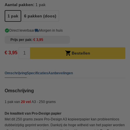
Aantal pakken:
1 pak
1 pak
6 pakken (doos)
Direct leverbaar
Morgen in huis
Prijs per pak
€ 3,95
€ 3,95
Bestellen
Omschrijving
Specificaties
Aanbevelingen
Omschrijving
1 pak van
20 vel
A3 - 250 grams
De kwaliteit van Pro-Design papier
Met dit 250 grams zware Pro-Design A3 kopieerpapier kan probleemloos
dubbelzijdig geprint worden. Dankzij de hoge witheid van het papier worden