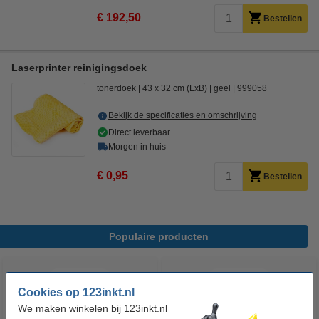
€ 192,50
Bestellen
Laserprinter reinigingsdoek
tonerdoek
43 x 32 cm (LxB)
geel
999058
Bekijk de specificaties en omschrijving
Direct leverbaar
Morgen in huis
€ 0,95
Bestellen
Populaire producten
Cookies op 123inkt.nl
We maken winkelen bij 123inkt.nl