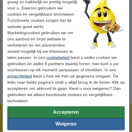
graag zo makkelijk en prettig mogelijk
voor u. Daarom gebruiken we
cookies en vergelijkbare technieken.
Functionele cookies zorgen dat de
123accu Xtreme Power MN1500
123inkt kopieerpapier 1 pak van
website goed werkt.
Penlite AA batterij 24 stuks
500 vel A4 - 80 grams FSC® Mix
Marketingcookies gebruiken we om
Credit
ons aanbod en onze website te
€ 14,95
€ 7,25
Incl. 21% btw
Incl. 21% btw
verbeteren en om advertenties
zoveel mogelijk bij uw interesses te
laten passen. In ons
cookiebeleid
leest u welke cookies we
gebruiken en welke 8 partners daarbij horen; hier kunt u uw
voorkeuren op elk moment aanpassen of intrekken. In ons
privacybeleid
leest u hoe we met uw gegevens omgaan. De
links naar beide pagina's vindt u altijd terug in de footer. Klik op
accepteren om akkoord te gaan. Kiest u voor weigeren? Dan
gebruiken we alleen functionele cookies en vergelijkbare
technieken.
Accepteren
Meer dan 5 miljoen klanten!
Voor 23.59 uur besteld, morgen in huis!
Weigeren
Laagsteprijsgarantie!