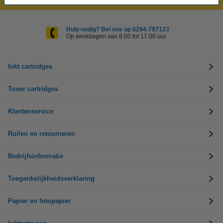
Hulp nodig? Bel ons op 0294-787123
Op werkdagen van 8.00 tot 17.00 uur
Inkt cartridges
Toner cartridges
Klantenservice
Ruilen en retourneren
Bedrijfsinformatie
Toegankelijkheidsverklaring
Papier en fotopapier