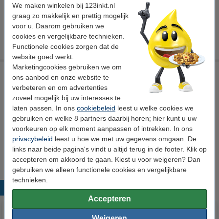
Morgen in huis
We maken winkelen bij 123inkt.nl
graag zo makkelijk en prettig mogelijk
Per pagina
€ 0,023
voor u. Daarom gebruiken we
cookies en vergelijkbare technieken.
€ 79,00
Bestellen
Functionele cookies zorgen dat de
website goed werkt.
Marketingcookies gebruiken we om
Laserprinter reinigingsdoek
ons aanbod en onze website te
tonerdoek
43 x 32 cm (LxB)
geel
999058
verbeteren en om advertenties
zoveel mogelijk bij uw interesses te
Bekijk de specificaties en omschrijving
laten passen. In ons
cookiebeleid
leest u welke cookies we
Direct leverbaar
gebruiken en welke 8 partners daarbij horen; hier kunt u uw
Morgen in huis
voorkeuren op elk moment aanpassen of intrekken. In ons
privacybeleid
leest u hoe we met uw gegevens omgaan. De
€ 0,95
Bestellen
links naar beide pagina's vindt u altijd terug in de footer. Klik op
accepteren om akkoord te gaan. Kiest u voor weigeren? Dan
gebruiken we alleen functionele cookies en vergelijkbare
technieken.
Populaire producten
Accepteren
Weigeren