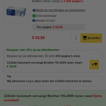
Brother
toner
zwart
± 1.500 pagina's
Bekijk de specificaties en omschrijving
Direct leverbaar
Morgen in huis
Per pagina
€ 0,036
€ 53,50
Bestellen
Bespaar ruim
35%
op uw afdrukkosten
Bespaar op uw afdrukkosten. Én print
250 pagina's meer
.
123inkt huismerk vervangt Brother TN-2005 toner zwart
€ 39,50
Tip
Wij adviseren u i.p.v. deze toner het 123inkt huismerk te nemen.
123inkt huismerk vervangt Brother TN-2005 toner zwart
Extra
voordeel!