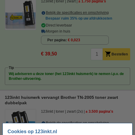
123inkt
toner
zwart
± 1.750 pagina's
Bekijk de specificaties en omschrijving
Bespaar ruim
35%
op uw afdrukkosten
Direct leverbaar
Morgen in huis
Per pagina
€ 0,023
€ 39,50
Bestellen
Tip
Wij adviseren u deze toner (het 123inkt huismerk) te nemen i.p.v. de
Brother-uitvoering.
123inkt huismerk vervangt Brother TN-2005 toner zwart
dubbelpak
123inkt
toner
zwart (2x)
± 3.500 pagina's
Bekijk de specificaties en omschrijving
Direct leverbaar
Cookies op 123inkt.nl