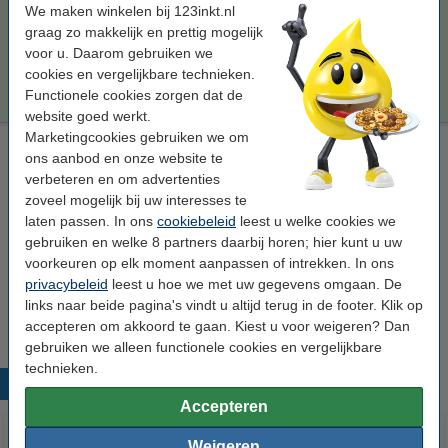
Maandag in huis
We maken winkelen bij 123inkt.nl
Per pagina
€ 0,021
graag zo makkelijk en prettig mogelijk
voor u. Daarom gebruiken we
cookies en vergelijkbare technieken.
€ 154,50
Bestellen
Functionele cookies zorgen dat de
website goed werkt.
Marketingcookies gebruiken we om
Laserprinter reinigingsdoek
ons aanbod en onze website te
tonerdoek
43 x 32 cm (LxB)
geel
999058
verbeteren en om advertenties
zoveel mogelijk bij uw interesses te
Bekijk de specificaties en omschrijving
laten passen. In ons
cookiebeleid
leest u welke cookies we
Direct leverbaar
gebruiken en welke 8 partners daarbij horen; hier kunt u uw
Maandag in huis
voorkeuren op elk moment aanpassen of intrekken. In ons
privacybeleid
leest u hoe we met uw gegevens omgaan. De
€ 0,95
Bestellen
links naar beide pagina's vindt u altijd terug in de footer. Klik op
accepteren om akkoord te gaan. Kiest u voor weigeren? Dan
gebruiken we alleen functionele cookies en vergelijkbare
technieken.
Populaire producten
Accepteren
Weigeren