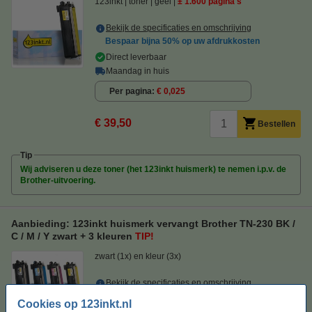
123inkt
toner
geel
± 1.600 pagina's
Bekijk de specificaties en omschrijving
Bespaar bijna
50%
op uw afdrukkosten
Direct leverbaar
Maandag in huis
Per pagina
€ 0,025
€ 39,50
Bestellen
Tip
Wij adviseren u deze toner (het 123inkt huismerk) te nemen i.p.v. de
Brother-uitvoering.
Aanbieding: 123inkt huismerk vervangt Brother TN-230 BK /
C / M / Y zwart + 3 kleuren
TIP!
zwart (1x) en kleur (3x)
Bekijk de specificaties en omschrijving
Direct leverbaar
Cookies op 123inkt.nl