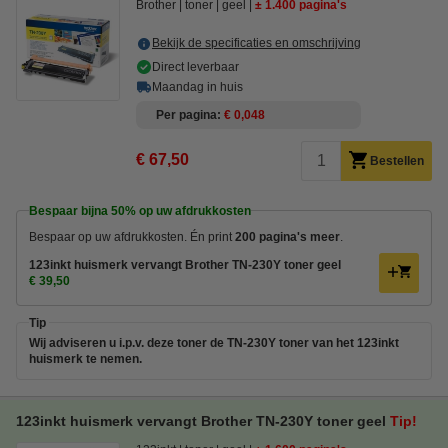
Brother
toner
geel
± 1.400 pagina's
Bekijk de specificaties en omschrijving
Direct leverbaar
Maandag in huis
Per pagina
€ 0,048
€ 67,50
Bestellen
Bespaar bijna
50%
op uw afdrukkosten
Bespaar op uw afdrukkosten. Én print
200 pagina's meer
.
123inkt huismerk vervangt Brother TN-230Y toner geel
€ 39,50
Tip
Wij adviseren u i.p.v. deze toner de TN-230Y toner van het 123inkt
huismerk te nemen.
123inkt huismerk vervangt Brother TN-230Y toner geel
Tip!