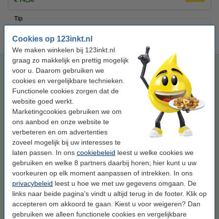
Tip
Wij adviseren u i.p.v. deze toner de TN-325Y toner van het 123inkt
huismerk te nemen.
Cookies op 123inkt.nl
We maken winkelen bij 123inkt.nl
graag zo makkelijk en prettig mogelijk
123inkt huismerk vervangt Brother TN-325Y toner geel hoge
voor u. Daarom gebruiken we
capaciteit
Aanbeveling
cookies en vergelijkbare technieken.
123inkt
toner
geel
± 4.000 pagina's
Functionele cookies zorgen dat de
website goed werkt.
Bekijk de specificaties en omschrijving
Marketingcookies gebruiken we om
Bespaar bijna
55%
op uw afdrukkosten
ons aanbod en onze website te
Direct leverbaar
verbeteren en om advertenties
Maandag in huis
zoveel mogelijk bij uw interesses te
laten passen. In ons
cookiebeleid
leest u welke cookies we
Per pagina
€ 0,019
gebruiken en welke 8 partners daarbij horen; hier kunt u uw
voorkeuren op elk moment aanpassen of intrekken. In ons
€ 74,50
Bestellen
privacybeleid
leest u hoe we met uw gegevens omgaan. De
links naar beide pagina's vindt u altijd terug in de footer. Klik op
Tip
accepteren om akkoord te gaan. Kiest u voor weigeren? Dan
Wij adviseren u deze toner (het 123inkt huismerk) te nemen i.p.v. de
gebruiken we alleen functionele cookies en vergelijkbare
Brother-uitvoering.