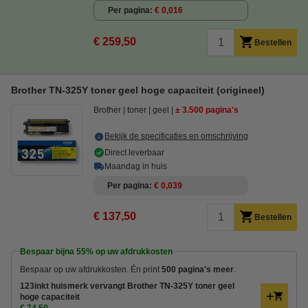
Per pagina
€ 0,016
€ 259,50
Bestellen
Brother TN-325Y toner geel hoge capaciteit (origineel)
Brother
toner
geel
± 3.500 pagina's
Bekijk de specificaties en omschrijving
Direct leverbaar
Maandag in huis
Per pagina
€ 0,039
€ 137,50
Bestellen
Bespaar bijna
55%
op uw afdrukkosten
Bespaar op uw afdrukkosten. Én print
500 pagina's meer
.
123inkt huismerk vervangt Brother TN-325Y toner geel
hoge capaciteit
€ 74,50