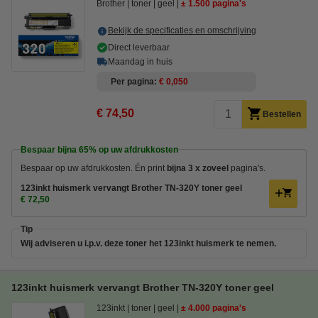
Brother
toner
geel
± 1.500 pagina's
Bekijk de specificaties en omschrijving
Direct leverbaar
Maandag in huis
Per pagina
€ 0,050
€ 74,50
Bestellen
Bespaar bijna
65%
op uw afdrukkosten
Bespaar op uw afdrukkosten. Én
print
bijna 3 x zoveel
pagina's.
123inkt huismerk vervangt Brother TN-320Y toner geel
€ 72,50
Tip
Wij adviseren u i.p.v. deze toner het 123inkt huismerk te nemen.
123inkt huismerk vervangt Brother TN-320Y toner geel
123inkt
toner
geel
± 4.000 pagina's