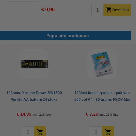
€ 0,95
Bestellen
Populaire producten
123accu Xtreme Power MN1500
123inkt kopieerpapier 1 pak van
Penlite AA batterij 24 stuks
500 vel A4 - 80 grams FSC® Mix
Credit
€ 14,95
€ 7,25
Incl. 21% btw
Incl. 21% btw