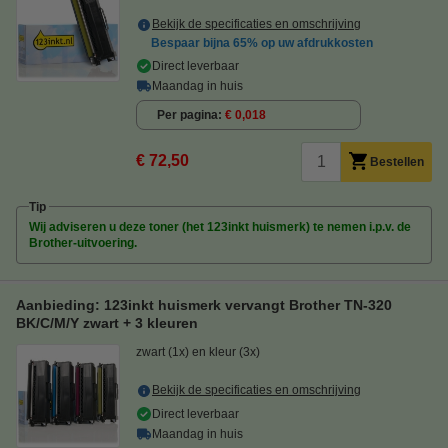
Bekijk de specificaties en omschrijving
Bespaar bijna
65%
op uw afdrukkosten
Direct leverbaar
Maandag in huis
Per pagina
€ 0,018
€ 72,50
Bestellen
Tip
Wij adviseren u deze toner (het 123inkt huismerk) te nemen i.p.v. de
Brother-uitvoering.
Aanbieding: 123inkt huismerk vervangt Brother TN-320
BK/C/M/Y zwart + 3 kleuren
zwart (1x) en kleur (3x)
Bekijk de specificaties en omschrijving
Direct leverbaar
Maandag in huis