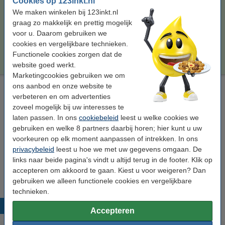
Cookies op 123inkt.nl
Direct leverbaar
We maken winkelen bij 123inkt.nl
Maandag in huis
graag zo makkelijk en prettig mogelijk
Per pagina
€ 0,016
voor u. Daarom gebruiken we
cookies en vergelijkbare technieken.
€ 259,50
Bestellen
Functionele cookies zorgen dat de
website goed werkt.
Marketingcookies gebruiken we om
ons aanbod en onze website te
Laserprinter reinigingsdoek
verbeteren en om advertenties
tonerdoek
43 x 32 cm (LxB)
geel
999058
zoveel mogelijk bij uw interesses te
laten passen. In ons
cookiebeleid
leest u welke cookies we
Bekijk de specificaties en omschrijving
gebruiken en welke 8 partners daarbij horen; hier kunt u uw
Direct leverbaar
voorkeuren op elk moment aanpassen of intrekken. In ons
Maandag in huis
privacybeleid
leest u hoe we met uw gegevens omgaan. De
links naar beide pagina's vindt u altijd terug in de footer. Klik op
€ 0,95
Bestellen
accepteren om akkoord te gaan. Kiest u voor weigeren? Dan
gebruiken we alleen functionele cookies en vergelijkbare
technieken.
Populaire producten
Accepteren