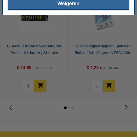
Weigeren
123accu Xtreme Power MN1500
123inkt kopieerpapier 1 pak van
Penlite AA batterij 24 stuks
500 vel A4 - 80 grams FSC® Mix
Credit
€ 14,95
€ 7,25
Incl. 21% btw
Incl. 21% btw