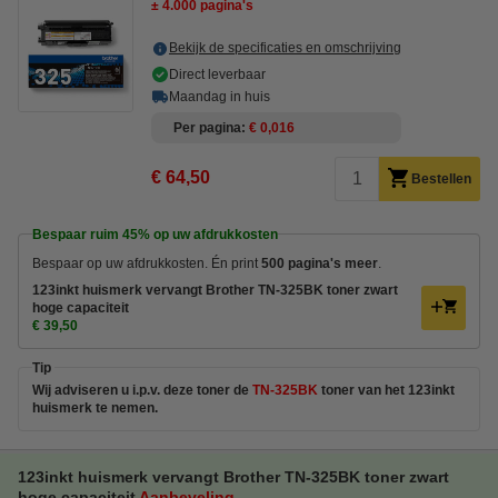
± 4.000 pagina's
Bekijk de specificaties en omschrijving
Direct leverbaar
Maandag in huis
Per pagina
€ 0,016
€ 64,50
Bestellen
Bespaar ruim
45%
op uw afdrukkosten
Bespaar op uw afdrukkosten. Én print
500 pagina's meer
.
123inkt huismerk vervangt Brother TN-325BK toner zwart
hoge capaciteit
€ 39,50
Tip
Wij adviseren u i.p.v. deze toner de
TN-325BK
toner van het 123inkt
huismerk te nemen.
123inkt huismerk vervangt Brother TN-325BK toner zwart
hoge capaciteit
Aanbeveling