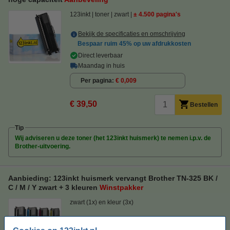
123inkt
toner
zwart
± 4.500 pagina's
Bekijk de specificaties en omschrijving
Bespaar ruim
45%
op uw afdrukkosten
Direct leverbaar
Maandag in huis
Per pagina
€ 0,009
€ 39,50
Bestellen
Tip
Wij adviseren u deze toner (het 123inkt huismerk) te nemen i.p.v. de
Brother-uitvoering.
Aanbieding: 123inkt huismerk vervangt Brother TN-325 BK /
C / M / Y zwart + 3 kleuren
Winstpakker
zwart (1x) en kleur (3x)
Bekijk de specificaties en omschrijving