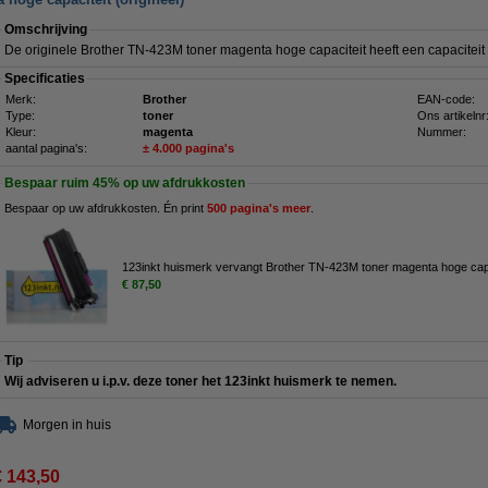
Omschrijving
De originele Brother TN-423M toner magenta hoge capaciteit heeft een capacitei
Specificaties
Merk:
Brother
EAN-code:
Type:
toner
Ons artikelnr
Kleur:
magenta
Nummer:
aantal pagina's:
± 4.000 pagina's
Bespaar ruim
45%
op uw afdrukkosten
Bespaar op uw afdrukkosten. Én print
500 pagina's meer
.
123inkt huismerk vervangt Brother TN-423M toner magenta hoge capa
€ 87,50
Tip
Wij adviseren u i.p.v. deze toner het 123inkt huismerk te nemen.
Morgen in huis
€ 143,50