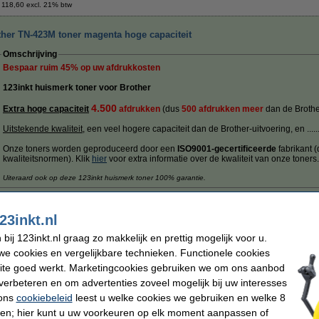
 118,60 excl. 21% btw
ther TN-423M toner magenta hoge capaciteit
Omschrijving
Bespaar ruim
45%
op uw afdrukkosten
123inkt huismerk toner voor Brother
4.500
Extra hoge capaciteit
afdrukken
(dus
500 afdrukken meer
dan de Brother
Uitstekende kwaliteit
, een veel hogere capaciteit dan de Brother-uitvoering, en .......
Onze toners worden geproduceerd door een
ISO9001-gecertificeerde
fabrikant 
kwaliteitsnormen). Klik
hier
voor extra informatie over de kwaliteit van onze toners
Uiteraard ook op deze 123inkt huismerk toner 100% garantie.
Specificaties
Merk:
123inkt
EAN-code:
23inkt.nl
Type:
toner
Ons artikelnr
Kleur:
magenta
Nummer:
ij 123inkt.nl graag zo makkelijk en prettig mogelijk voor u.
aantal pagina's:
± 4.500 pagina's
e cookies en vergelijkbare technieken. Functionele cookies
Tip
ite goed werkt. Marketingcookies gebruiken we om ons aanbod
Wij adviseren u deze toner (het 123inkt huismerk) te nemen i.p.v. de Brother-ui
verbeteren en om advertenties zoveel mogelijk bij uw interesses
 ons
cookiebeleid
leest u welke cookies we gebruiken en welke 8
Morgen in huis
ren; hier kunt u uw voorkeuren op elk moment aanpassen of