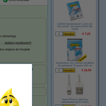
Direct leverbaar
123inkt kopieerpapier 1 pak van
500 vel A4 - 80 grams FSC® Mix
Credit
€ 7,25
 uitvoering).
....
stukken goedkoper!!!
(dus volgens de hoogste
.
Aanbieding: 10x 123inkt schrijfblok
A4 gelinieerd 70 grams 100 vel
8718237056814
€ 26,55
:
051123
TN423M
tvoering.
Apple iPhone Lightning
oplaadkabel wit (2 meter)