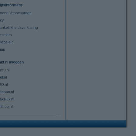
ijfsinformatie
mene Voorwaarden
acy
ankelijkheidsverklaring
merken
iebeleid
map
nkt.nl inloggen
ccu.nl
ed.nl
3D.nl
choon.nl
kelijk.nl
lshop.nl