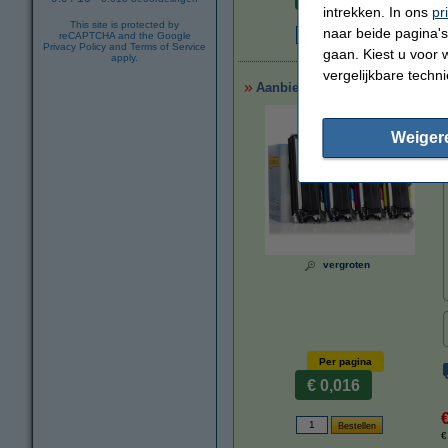
intrekken. In ons
pr
This site is protected by
naar beide pagina's 
reCAPTCHA and the Google
€
Privacy Policy
and
Terms of Service
gaan. Kiest u voor 
apply.
vergelijkbare techn
Aanbieding: 123inkt huismerk v
Weiger
vergroten
Per pagina
€ 0,016
€