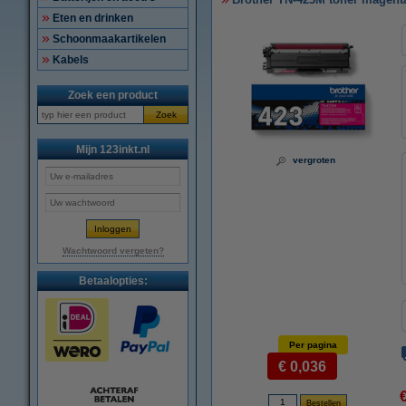
Eten en drinken
Schoonmaakartikelen
Kabels
Zoek een product
Zoek
Mijn 123inkt.nl
vergroten
Wachtwoord vergeten?
Betaalopties:
Per pagina
€ 0,036