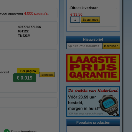
Direct leverbaar
t voor ongeveer
4.000 pagina's
.
€ 33,50
4977766771696
:
051122
TN423M
Nieuwsbrief
Per pagina
citeit
€ 0,019
Populaire producten