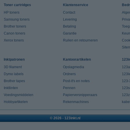
Toner cartridges
Klantenservice
Bedr
HP toners
Contact
Alge
Samsung toners
Levering
Priv
Brother toners
Betaling
Toeg
Canon toners
Garantie
Keur
Xerox toners
Ruilen en retourneren
Cook
Site
Inktpatronen
Kantoorartikelen
123i
3D filament
Opslagmedia
123a
Dymo labels
Ordners
123l
Brother tapes
Post-it's en notes
123-
Inktlinten
Pennen
123s
Voedingsmiddelen
Papierversnipperaars
123za
Hobbyartikelen
Rekenmachines
kabe
© 2026 - 123inkt.nl