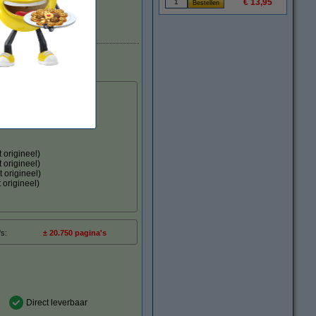
€ 13,95
Direct leverbaar
n te maken.
 origineel)
 origineel)
 origineel)
 origineel)
's:
± 20.750 pagina's
Direct leverbaar