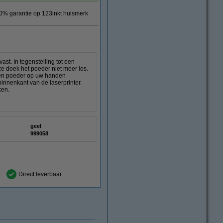
0% garantie op 123inkt huismerk
st. In tegenstelling tot een
ze doek het poeder niet meer los.
deren poeder op uw handen
innenkant van de laserprinter.
ken.
geel
:
999058
Direct leverbaar