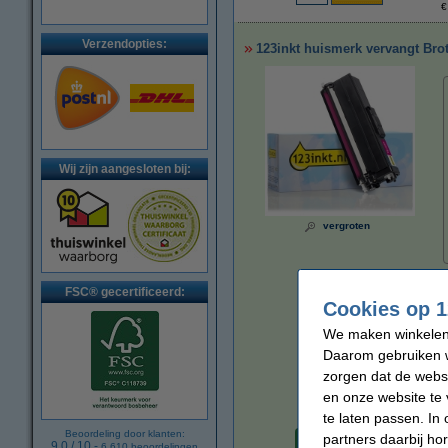
€
Verzendopties:
123inkt huismerk vervangt Bro
Wij zijn aangesloten bij:
vergroten
FSC® gecertificeerd:
Cookies op 1
We maken winkelen b
Daarom gebruiken w
zorgen dat de webs
en onze website te 
te laten passen. In
Per pagina
Beoordeling door klanten:
partners daarbij ho
€ 0,019
9.0
/
10
-
6.610
beoordelingen