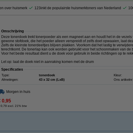
en over huismerk
123inkt de populairste huismerktoners van Nederland
10
Omschrijving
Deze tonerdoek trekt tonerpoeder als een magneet aan en houdt het in de vezels va
gewone stofdoek, die het poeder alleen verspreidt of zelfs doet opwaaien, laat de
Zelfs de kleinste tonerdeeltjes blijven plakken. Voorkom dat het lastig te verwij
terechtkomt. De tonerlap kan ook worden gebruikt voor het schoonmaken van de b
Voor het beste resultaat dient u de doek voor gebruik in beide richtingen op te rek
Let op: laat de doek niet in aanraking komen met de drum
Specificaties
Type:
tonerdoek
Kleur:
Afmetingen:
43 x 32 cm (LxB)
Ons artikelnr
Morgen in huis
€ 0,95
 0,79 excl. 21% btw