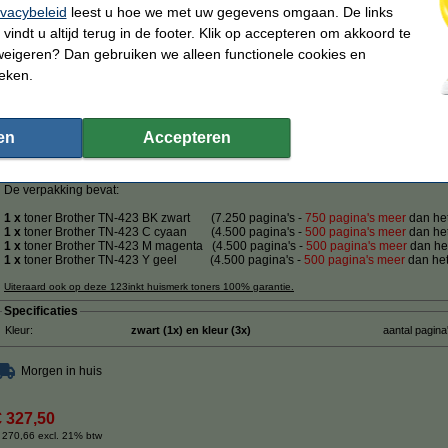
ivacybeleid
leest u hoe we met uw gegevens omgaan. De links
€ 87,50
vindt u altijd terug in de footer. Klik op accepteren om akkoord te
 72,31 excl. 21% btw
weigeren? Dan gebruiken we alleen functionele cookies en
ieken.
ervangt Brother TN-423 BK / C / M / Y zwart + 3 kleuren
Winstpakker!
Omschrijving
Bespaar ruim
45%
op uw afdrukkosten
en
Accepteren
Met deze aanbieding heeft u direct alle toners in huis om de mooiste afdrukke
De verpakking bevat:
1 x
toner Brother TN-423 BK
zwart (7.250 pagina's -
750 pagina's meer
dan het
1 x
toner Brother TN-423 C cyaan (4.500 pagina's -
500 pagina's meer
dan het
1 x
toner Brother TN-423 M
magenta (4.500 pagina's -
500 pagina's meer
dan het
1 x
toner Brother TN-423 Y
geel (4.500 pagina's -
500 pagina's meer
dan het
Uiteraard ook op deze 123inkt huismerk toners 100% garantie.
Specificaties
Kleur:
zwart (1x) en kleur (3x)
aantal pagina
Morgen in huis
€ 327,50
 270,66 excl. 21% btw