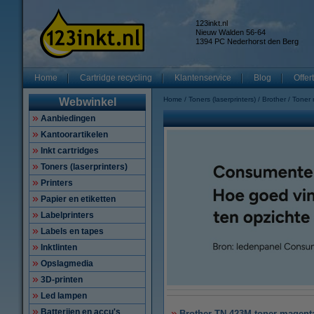
123inkt.nl
Nieuw Walden 56-64
1394 PC Nederhorst den Berg
Home
Cartridge recycling
Klantenservice
Blog
Offer
Home
Toners (laserprinters)
Brother
Toner
Webwinkel
Aanbiedingen
Kantoorartikelen
Inkt cartridges
Toners (laserprinters)
Printers
Papier en etiketten
Labelprinters
Labels en tapes
Inktlinten
Opslagmedia
3D-printen
Led lampen
Batterijen en accu's
Brother TN-423M toner magenta 