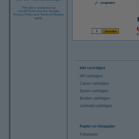
vergroten
This site is protected by
reCAPTCHA and the Google
Privacy Policy
and
Terms of Service
apply.
€
Inkt cartridges
HP cartridges
Canon cartridges
Epson cartridges
Brother cartridges
Lexmark cartridges
Papier en fotopapier
Fotopapier