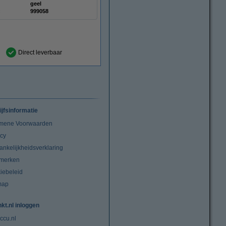
geel
:
999058
Direct leverbaar
ijfsinformatie
mene Voorwaarden
acy
ankelijkheidsverklaring
merken
iebeleid
map
nkt.nl inloggen
ccu.nl