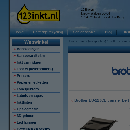
123inkt.nl
Nieuw Walden 56-64
1394 PC Nederhorst den Berg
Home
Cartridge recycling
Klantenservice
Blog
Offer
Home
Toners (laserprinters)
Brother
Toner
Webwinkel
Aanbiedingen
Kantoorartikelen
Inkt cartridges
Toners (laserprinters)
Printers
Papier en etiketten
Labelprinters
Labels en tapes
Brother BU-223CL transfer belt 
Inktlinten
Opslagmedia
3D-printen
Led lampen
Batterijen en accu's