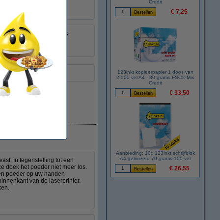
Credit
€ 7,25
8718237131795
:
051185
BU-223CL
123inkt kopieerpapier 1 doos van
other-uitvoering.
2.500 vel A4 - 80 grams FSC® Mix
Credit
€ 33,50
Direct leverbaar
Aanbieding: 10x 123inkt schrijfblok
A4 gelinieerd 70 grams 100 vel
st. In tegenstelling tot een
ze doek het poeder niet meer los.
€ 26,55
deren poeder op uw handen
innenkant van de laserprinter.
ken.