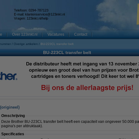
Telefoon: 0294-787123
E-mail:
klantenservice@123inkt.nl
Vragen:
123inkt.nl/help
te
Over 123inkt.nl
Vacatures
Contact
 nummer
Overige artikelen
BU-223CL transfer belt
BU-223CL transfer belt
(origineel)
Omschrijving
Deze Brother BU-223CL transfer belt heeft een capaciteit van ongeveer 50.000 p
pagina's per afdruktaak).
Specificaties