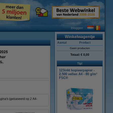
Inloggen
Winkelwagentje
Aantal
Product
Geen producten
Totaal:
€ 0,00
Tip!
123inkt kopieerpapier -
2.500 vellen A4 - 80 g/m²
FSC®
agina's (gebaseerd op 2 A4-