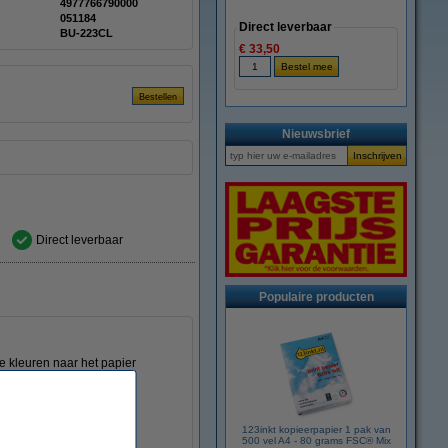
4977766790000
:
051184
Direct leverbaar
BU-223CL
€ 33,50
Nieuwsbrief
Direct leverbaar
Populaire producten
le kleuren naar het papier
eurenlaserprinter.
te kwaliteitsnormen).
123inkt kopieerpapier 1 pak van
500 vel A4 - 80 grams FSC® Mix