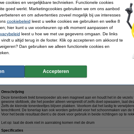
e cookies en vergelijkbare technieken. Functionele cookies
Uiteraard ook op dit 123inkt huismerk product 100% garantie.
ite goed werkt. Marketingcookies gebruiken we om ons aanbod
verbeteren en om advertenties zoveel mogelijk bij uw interesses
Specificaties
 ons
cookiebeleid
leest u welke cookies we gebruiken en welke 8
Merk:
123inkt
EAN-code:
Type:
transfer belt
Ons artikelnr
ren; hier kunt u uw voorkeuren op elk moment aanpassen of
aantal pagina's:
± 50.000 pagina's
Nummer:
ivacybeleid
leest u hoe we met uw gegevens omgaan. De links
Tip
vindt u altijd terug in de footer. Klik op accepteren om akkoord te
Wij adviseren u deze transfer belt (het 123inkt huismerk) te nemen i.p.v. de Br
weigeren? Dan gebruiken we alleen functionele cookies en
ieken.
Morgen in huis
€ 62,50
en
Accepteren
 51,65 excl. 21% btw
Omschrijving
Deze tonerdoek trekt tonerpoeder als een magneet aan en houdt het in de vezels va
gewone stofdoek, die het poeder alleen verspreidt of zelfs doet opwaaien, laat de
Zelfs de kleinste tonerdeeltjes blijven plakken. Voorkom dat het lastig te verwij
terechtkomt. De tonerlap kan ook worden gebruikt voor het schoonmaken van de b
Voor het beste resultaat dient u de doek voor gebruik in beide richtingen op te rek
Let op: laat de doek niet in aanraking komen met de drum
Specificaties