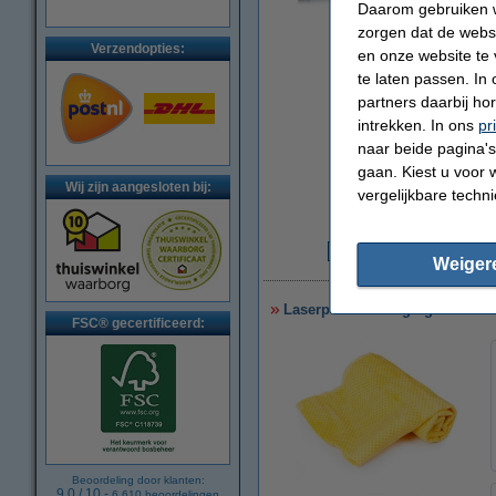
Daarom gebruiken w
vergroten
zorgen dat de webs
Verzendopties:
en onze website te 
te laten passen. In
partners daarbij ho
intrekken. In ons
pr
naar beide pagina's 
gaan. Kiest u voor 
Wij zijn aangesloten bij:
vergelijkbare techn
Weiger
€
Laserprinter reinigingsdoek
FSC® gecertificeerd:
Beoordeling door klanten:
9.0
/
10
-
6.610
beoordelingen