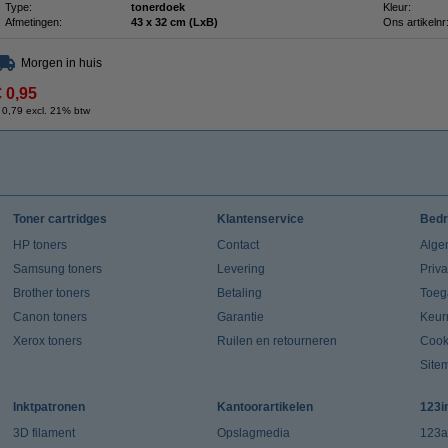
Type:
tonerdoek
Kleur:
Afmetingen:
43 x 32 cm (LxB)
Ons artikelnr
Morgen in huis
€ 0,95
 0,79 excl. 21% btw
Toner cartridges
Klantenservice
Bedr
HP toners
Contact
Alge
Samsung toners
Levering
Priv
Brother toners
Betaling
Toeg
Canon toners
Garantie
Keur
Xerox toners
Ruilen en retourneren
Cook
Site
Inktpatronen
Kantoorartikelen
123i
3D filament
Opslagmedia
123a