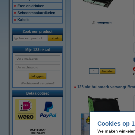
Eten en drinken
Schoonmaakartikelen
Kabels
vergroten
Zoek een product
Zoek
Mijn 123inkt.nl
€
Wachtwoord vergeten?
123inkt huismerk vervangt Brot
Betaalopties:
Cookies op 1
We maken winkelen b