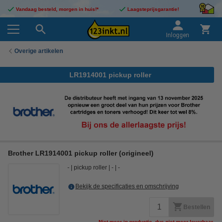
Vandaag besteld, morgen in huis!*
Laagsteprijsgarantie!
Inloggen
Overige artikelen
LR1914001 pickup roller
Brother LR1914001 pickup roller (origineel)
-
pickup roller
-
-
Bekijk de specificaties en omschrijving
Bestellen
Niet meer in productie, dus niet meer leverbaar.