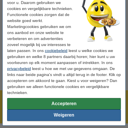
voor u. Daarom gebruiken we
cookies en vergelijkbare technieken.
123accu Xtreme Power MN1500
123inkt kopieerpapier 1 doos
Functionele cookies zorgen dat de
Penlite AA batterij 24 stuks
van 2.500 vel A4 - 80 grams
website goed werkt.
FSC® Mix Credit
Marketingcookies gebruiken we om
€ 14,95
€ 33,50
Incl. 21% btw
Incl. 21% btw
ons aanbod en onze website te
verbeteren en om advertenties
zoveel mogelijk bij uw interesses te
laten passen. In ons
cookiebeleid
leest u welke cookies we
gebruiken en welke 8 partners daarbij horen; hier kunt u uw
voorkeuren op elk moment aanpassen of intrekken. In ons
privacybeleid
leest u hoe we met uw gegevens omgaan. De
links naar beide pagina's vindt u altijd terug in de footer. Klik op
accepteren om akkoord te gaan. Kiest u voor weigeren? Dan
gebruiken we alleen functionele cookies en vergelijkbare
technieken.
Meer dan 5 miljoen klanten!
Accepteren
Voor 23.59 uur besteld, morgen in huis!
Weigeren
Laagsteprijsgarantie!