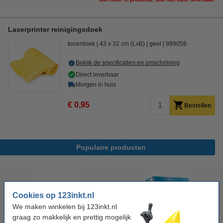
Laserprinter reinigingsdoek
tonerdoek
43 x 32 cm (LxB)
geel
999058
Bekijk de specificaties en omschrijving
Direct leverbaar
Morgen in huis
€ 0,95
Bestellen
Populaire producten
Cookies op 123inkt.nl
We maken winkelen bij 123inkt.nl
graag zo makkelijk en prettig mogelijk