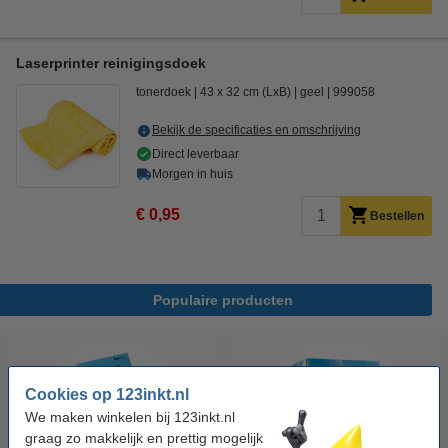
Laserprinter reinigingsdoek
tonerdoek
43 x 32 cm (LxB)
geel
999058
Bekijk de specificaties en omschrijving
Direct leverbaar
Morgen in huis
€ 0,95
Bestellen
Populaire producten
Cookies op 123inkt.nl
We maken winkelen bij 123inkt.nl
graag zo makkelijk en prettig mogelijk