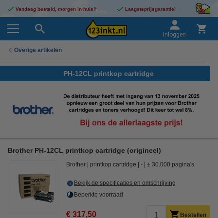
Vandaag besteld, morgen in huis!*
Laagsteprijsgarantie!
Inloggen
Overige artikelen
PH-12CL printkop cartridge
Brother PH-12CL printkop cartridge (origineel)
Brother
printkop cartridge
-
± 30.000 pagina's
Bekijk de specificaties en omschrijving
Beperkte voorraad
€ 317,50
Bestellen