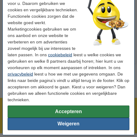
voor u. Daarom gebruiken we
cookies en vergelijkbare technieken.
123inkt kopieerpapier 1 pak van
123inkt kopieerpapier 1 doos
Functionele cookies zorgen dat de
500 vel A4 - 80 grams FSC® Mix
van 2.500 vel A4 - 80 grams
website goed werkt.
Credit
FSC® Mix Credit
Marketingcookies gebruiken we om
€ 7,25
€ 33,50
Incl. 21% btw
Incl. 21% btw
ons aanbod en onze website te
verbeteren en om advertenties
zoveel mogelijk bij uw interesses te
laten passen. In ons
cookiebeleid
leest u welke cookies we
gebruiken en welke 8 partners daarbij horen; hier kunt u uw
voorkeuren op elk moment aanpassen of intrekken. In ons
privacybeleid
leest u hoe we met uw gegevens omgaan. De
links naar beide pagina's vindt u altijd terug in de footer. Klik op
accepteren om akkoord te gaan. Kiest u voor weigeren? Dan
gebruiken we alleen functionele cookies en vergelijkbare
technieken.
Meer dan 5 miljoen klanten!
Accepteren
Voor 23.59 uur besteld, morgen in huis!
Weigeren
Laagsteprijsgarantie!