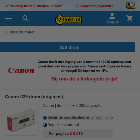
Vandaag besteld, morgen in huis!*
Laagsteprijsgarantie!
Inloggen
Toner nummer
029 drum
Canon 029 drum (origineel)
Canon
drum
-
± 7.000 pagina's
Bekijk de specificaties en omschrijving
Beperkte voorraad
Per pagina
€ 0,015