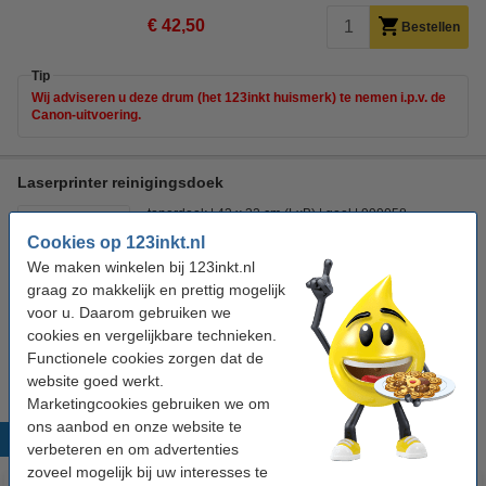
€ 42,50
Bestellen
Tip
Wij adviseren u deze drum (het 123inkt huismerk) te nemen i.p.v. de
Canon-uitvoering.
Laserprinter reinigingsdoek
tonerdoek
43 x 32 cm (LxB)
geel
999058
Cookies op 123inkt.nl
Bekijk de specificaties en omschrijving
We maken winkelen bij 123inkt.nl
Direct leverbaar
graag zo makkelijk en prettig mogelijk
Morgen in huis
voor u. Daarom gebruiken we
cookies en vergelijkbare technieken.
€ 0,95
Bestellen
Functionele cookies zorgen dat de
website goed werkt.
Marketingcookies gebruiken we om
ons aanbod en onze website te
Populaire producten
verbeteren en om advertenties
zoveel mogelijk bij uw interesses te