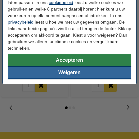
laten passen. In ons
cookiebeleid
leest u welke cookies we
gebruiken en welke 8 partners daarbij horen; hier kunt u uw
voorkeuren op elk moment aanpassen of intrekken. In ons
privacybeleid
leest u hoe we met uw gegevens omgaan. De
links naar beide pagina's vindt u altijd terug in de footer. Klik op
accepteren om akkoord te gaan. Kiest u voor weigeren? Dan
gebruiken we alleen functionele cookies en vergelijkbare
123accu Xtreme Power MN1500
123inkt kopieerpapier 1 pak van
technieken.
Penlite AA batterij 24 stuks
500 vel A4 - 80 grams FSC® Mix
Credit
Accepteren
€ 14,95
€ 7,25
Incl. 21% btw
Incl. 21% btw
Weigeren