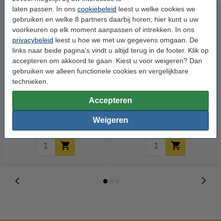
laten passen. In ons
cookiebeleid
leest u welke cookies we
gebruiken en welke 8 partners daarbij horen; hier kunt u uw
voorkeuren op elk moment aanpassen of intrekken. In ons
privacybeleid
leest u hoe we met uw gegevens omgaan. De
links naar beide pagina's vindt u altijd terug in de footer. Klik op
accepteren om akkoord te gaan. Kiest u voor weigeren? Dan
gebruiken we alleen functionele cookies en vergelijkbare
technieken.
123accu Xtreme Power MN1500
123inkt kopieerpapier 1 doos
Penlite AA batterij 24 stuks
van 2.500 vel A4 - 80 grams
Accepteren
FSC® Mix Credit
€ 14,95
€ 33,50
Incl. 21% btw
Incl. 21% btw
Weigeren