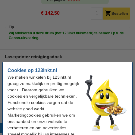
€ 142,50
Bestellen
Tip
Wij adviseren u deze drum (het 123inkt huismerk) te nemen i.p.v. de
Canon-uitvoering.
Laserprinter reinigingsdoek
tonerdoek
43 x 32 cm (LxB)
geel
999058
Cookies op 123inkt.nl
We maken winkelen bij 123inkt.nl
Bekijk de specificaties en omschrijving
graag zo makkelijk en prettig mogelijk
Direct leverbaar
voor u. Daarom gebruiken we
Morgen verstuurd
cookies en vergelijkbare technieken.
€ 0,95
Functionele cookies zorgen dat de
Bestellen
website goed werkt.
Marketingcookies gebruiken we om
ons aanbod en onze website te
verbeteren en om advertenties
Populaire producten
zoveel mogelijk bij uw interesses te