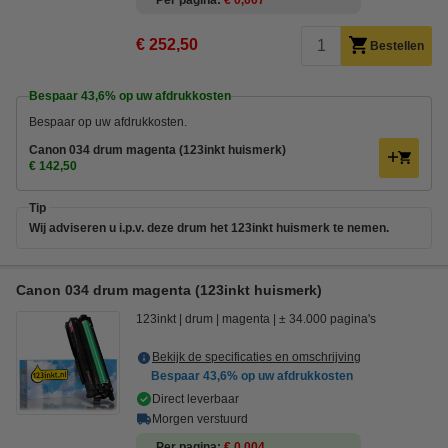
Per pagina
€ 0,007
€ 252,50
Bestellen
Bespaar
43,6%
op uw afdrukkosten
Bespaar op uw afdrukkosten.
Canon 034 drum magenta (123inkt huismerk)
€ 142,50
Tip
Wij adviseren u i.p.v. deze drum het 123inkt huismerk te nemen.
Canon 034 drum magenta (123inkt huismerk)
123inkt
drum
magenta
± 34.000 pagina's
Bekijk de specificaties en omschrijving
Bespaar
43,6%
op uw afdrukkosten
Direct leverbaar
Morgen verstuurd
Per pagina
€ 0,004