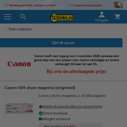
Vandaag besteld, morgen in huis!*
Laagsteprijsgarantie!
Inloggen
Toner nummer
034 M drum
Canon 034 drum magenta (origineel)
Canon
drum
magenta
± 34.000 pagina's
Bekijk de specificaties en omschrijving
Direct leverbaar
Morgen verstuurd