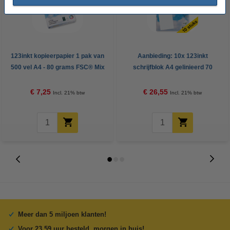
123inkt kopieerpapier 1 pak van
Aanbieding: 10x 123inkt
500 vel A4 - 80 grams FSC® Mix
schrijfblok A4 gelinieerd 70
Credit
grams 100 vel
€ 7,25
€ 26,55
Incl. 21% btw
Incl. 21% btw
Meer dan 5 miljoen klanten!
Voor 23.59 uur besteld, morgen in huis!