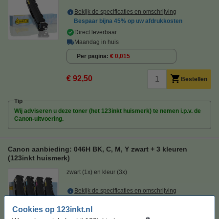
Bekijk de specificaties en omschrijving
Bespaar bijna
45%
op uw afdrukkosten
Direct leverbaar
Maandag in huis
Per pagina
€ 0,015
€ 92,50
Bestellen
Tip
Wij adviseren u deze toner (het 123inkt huismerk) te nemen i.p.v. de
Canon-uitvoering.
Canon aanbieding: 046H BK, C, M, Y zwart + 3 kleuren
(123inkt huismerk)
zwart (1x) en kleur (3x)
Bekijk de specificaties en omschrijving
Direct leverbaar
Cookies op 123inkt.nl
Maandag in huis