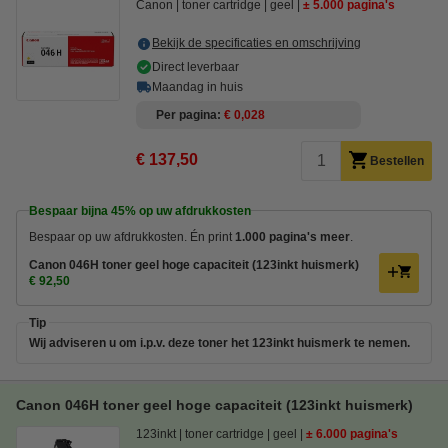
Canon
toner cartridge
geel
± 5.000 pagina's
Bekijk de specificaties en omschrijving
Direct leverbaar
Maandag in huis
Per pagina
€ 0,028
€ 137,50
Bestellen
Bespaar bijna
45%
op uw afdrukkosten
Bespaar op uw afdrukkosten. Én print
1.000 pagina's meer
.
Canon 046H toner geel hoge capaciteit (123inkt huismerk)
€ 92,50
Tip
Wij adviseren u om i.p.v. deze toner het 123inkt huismerk te nemen.
Canon 046H toner geel hoge capaciteit (123inkt huismerk)
123inkt
toner cartridge
geel
± 6.000 pagina's