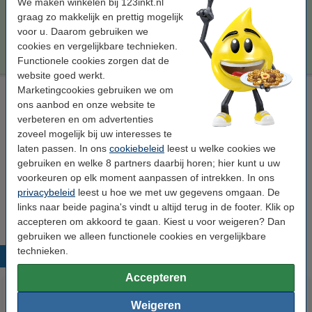
We maken winkelen bij 123inkt.nl
Per pagina
€ 0,014
graag zo makkelijk en prettig mogelijk
voor u. Daarom gebruiken we
€ 347,50
Bestellen
cookies en vergelijkbare technieken.
Functionele cookies zorgen dat de
website goed werkt.
Marketingcookies gebruiken we om
Laserprinter reinigingsdoek
ons aanbod en onze website te
tonerdoek
43 x 32 cm (LxB)
geel
999058
verbeteren en om advertenties
zoveel mogelijk bij uw interesses te
Bekijk de specificaties en omschrijving
laten passen. In ons
cookiebeleid
leest u welke cookies we
Direct leverbaar
gebruiken en welke 8 partners daarbij horen; hier kunt u uw
Maandag in huis
voorkeuren op elk moment aanpassen of intrekken. In ons
privacybeleid
leest u hoe we met uw gegevens omgaan. De
€ 0,95
Bestellen
links naar beide pagina's vindt u altijd terug in de footer. Klik op
accepteren om akkoord te gaan. Kiest u voor weigeren? Dan
gebruiken we alleen functionele cookies en vergelijkbare
technieken.
Populaire producten
Accepteren
Weigeren