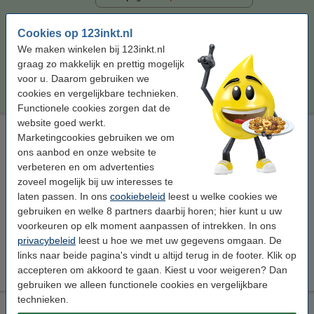
€ 62,50
Bestellen
Cookies op 123inkt.nl
We maken winkelen bij 123inkt.nl
Tip
graag zo makkelijk en prettig mogelijk
Wij adviseren u deze toner (het 123inkt huismerk) te nemen i.p.v. de
voor u. Daarom gebruiken we
Canon-uitvoering.
cookies en vergelijkbare technieken.
Functionele cookies zorgen dat de
website goed werkt.
Canon 051 toner zwart dubbelpak (123inkt huismerk)
Marketingcookies gebruiken we om
123inkt
toner
zwart
± 4.000 pagina's
ons aanbod en onze website te
verbeteren en om advertenties
Bekijk de specificaties en omschrijving
zoveel mogelijk bij uw interesses te
Direct leverbaar
laten passen. In ons
cookiebeleid
leest u welke cookies we
Morgen in huis
gebruiken en welke 8 partners daarbij horen; hier kunt u uw
voorkeuren op elk moment aanpassen of intrekken. In ons
Per pagina
€ 0,021
privacybeleid
leest u hoe we met uw gegevens omgaan. De
links naar beide pagina's vindt u altijd terug in de footer. Klik op
€ 85,00
Bestellen
accepteren om akkoord te gaan. Kiest u voor weigeren? Dan
gebruiken we alleen functionele cookies en vergelijkbare
technieken.
Canon 051H toner zwart hoge capaciteit dubbelpak (123inkt