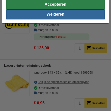
huismerk)
Accepteren
123inkt
toner
zwart
± 10.000 pagina's
Weigeren
Bekijk de specificaties en omschrijving
Direct leverbaar
Morgen in huis
Per pagina
€ 0,013
€ 125,00
Bestellen
Laserprinter reinigingsdoek
tonerdoek
43 x 32 cm (LxB)
geel
999058
Bekijk de specificaties en omschrijving
Direct leverbaar
Morgen in huis
€ 0,95
Bestellen