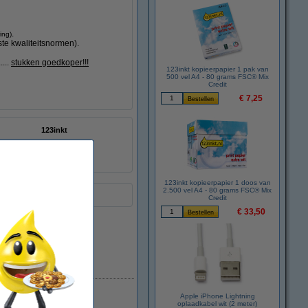
.
ing)
te kwaliteitsnormen).
....
stukken goedkoper!!!
123inkt kopieerpapier 1 pak van
500 vel A4 - 80 grams FSC® Mix
Credit
€ 7,25
123inkt
-
:
070925
2576B002AA
123inkt kopieerpapier 1 doos van
2.500 vel A4 - 80 grams FSC® Mix
voering.
Credit
€ 33,50
Direct leverbaar
Apple iPhone Lightning
oplaadkabel wit (2 meter)