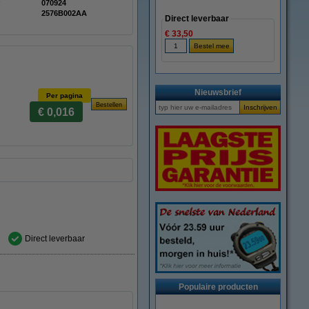
:
070924
2576B002AA
Direct leverbaar
€ 33,50
Nieuwsbrief
Per pagina
€ 0,016
Direct leverbaar
Populaire producten