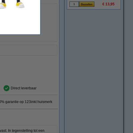
€ 13,95
Direct leverbaar
0% garantie op 123inkt huismerk
st. In tegenstelling tot een