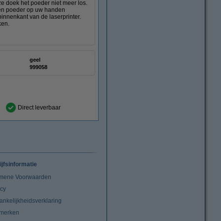
ze doek het poeder niet meer los.
deren poeder op uw handen
innenkant van de laserprinter.
ken.
geel
:
999058
Direct leverbaar
ijfsinformatie
mene Voorwaarden
acy
ankelijkheidsverklaring
merken