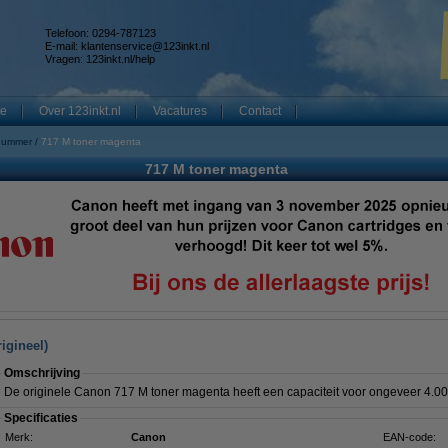
Telefoon: 0294-787123
E-mail:
klantenservice@123inkt.nl
Vragen:
123inkt.nl/help
te
Over 123inkt.nl
Vacatures
Contact
nummer
717 M toner magenta
717 M toner magenta
igineel)
Omschrijving
De originele Canon 717 M toner magenta heeft een capaciteit voor ongeveer 4.00
Specificaties
Merk:
Canon
EAN-code: