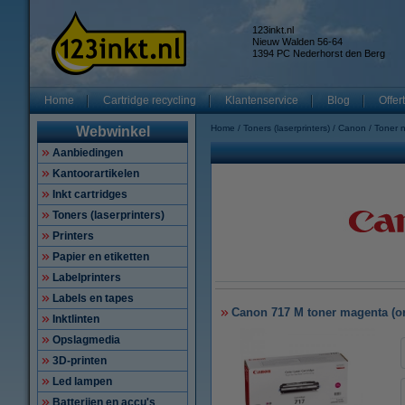
123inkt.nl
Nieuw Walden 56-64
1394 PC Nederhorst den Berg
Home
Cartridge recycling
Klantenservice
Blog
Offer
Home
Toners (laserprinters)
Canon
Toner 
Webwinkel
Aanbiedingen
Kantoorartikelen
Inkt cartridges
Toners (laserprinters)
Printers
Papier en etiketten
Labelprinters
Labels en tapes
Canon 717 M toner magenta (or
Inktlinten
Opslagmedia
3D-printen
Led lampen
Batterijen en accu's