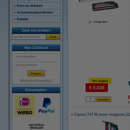
Eten en drinken
Schoonmaakartikelen
Kabels
vergroten
Zoek een product
Zoek
Mijn 123inkt.nl
Wachtwoord vergeten?
Per pagina
€ 0,036
Betaalopties:
€
Canon 717 M toner magenta (12