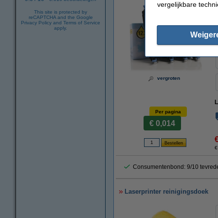
vergelijkbare techn
This site is protected by
reCAPTCHA and the Google
Privacy Policy
and
Terms of Service
apply.
Weiger
vergroten
L
Per pagina
€ 0,014
€
Consumentenbond: 9/10 tevred
Laserprinter reinigingsdoek