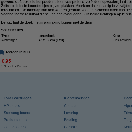
gewone stofdoek, die het poeder alleen verspreidt of zelfs doet opwaaien, laat de
Zelfs de kleinste tonerdeeltjes blijven plakken. Voorkom dat het lastig te verwij
terechtkomt. De tonerlap kan ook worden gebruikt voor het schoonmaken van de b
Voor het beste resultaat dient u de doek voor gebruik in beide richtingen op te rek
Let op: laat de doek niet in aanraking komen met de drum
Specificaties
Type:
tonerdoek
Kleur:
Afmetingen:
43 x 32 cm (LxB)
Ons artikelnr
Morgen in huis
€ 0,95
 0,79 excl. 21% btw
Toner cartridges
Klantenservice
Bedr
HP toners
Contact
Alge
Samsung toners
Levering
Priv
Brother toners
Betaling
Toeg
Canon toners
Garantie
Keur