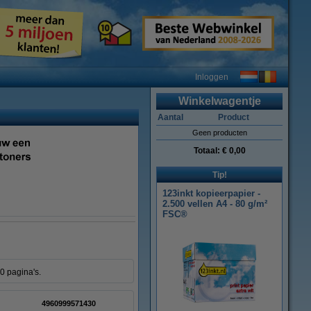
Inloggen
Winkelwagentje
Aantal
Product
Geen producten
Totaal:
€ 0,00
Tip!
123inkt kopieerpapier -
2.500 vellen A4 - 80 g/m²
FSC®
0 pagina's.
4960999571430