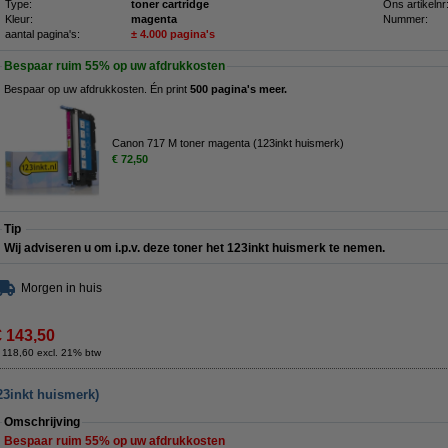
Type:
toner cartridge
Ons artikelnr
Kleur:
magenta
Nummer:
aantal pagina's:
± 4.000 pagina's
Bespaar ruim
55%
op uw afdrukkosten
Bespaar op uw afdrukkosten. Én print
500 pagina's meer.
Canon 717 M toner magenta (123inkt huismerk)
€ 72,50
Tip
Wij adviseren u om i.p.v. deze toner het 123inkt huismerk te nemen.
Morgen in huis
€ 143,50
 118,60 excl. 21% btw
3inkt huismerk)
Omschrijving
Bespaar ruim
55%
op uw afdrukkosten