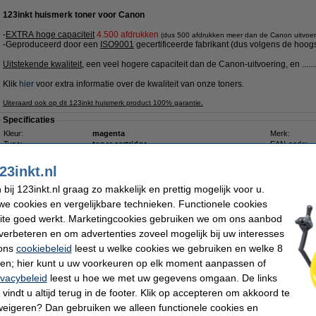
123inkt huismerk toner voor Canon
-
EXTRA hoge capaciteit
4.500 afdrukken
(dus 500 afdrukken meer dan de Canon uitvoer
-Geproduceerd door een
ISO9001
gecertificeerde fabrikant (dus volgens de hoogs
Uitstekende kwaliteit
, een veel hogere capaciteit dan de Canon-uitvoering, en .......
Klik
hier
voor extra informatie over de kwaliteit van onze toners.
Uiteraard ook op dit 123inkt huismerk product 100% garantie.
Specificaties
Kleur:
magenta
Merk:
Type:
toner cartridge
EAN-code:
Soort:
hoge capaciteit
Ons artikelnr
aantal pagina's:
± 4.500 pagina's
Nummer:
23inkt.nl
Tip
ij 123inkt.nl graag zo makkelijk en prettig mogelijk voor u.
Wij adviseren u deze toner (het 123inkt huismerk) te nemen i.p.v. de Canon-uit
e cookies en vergelijkbare technieken. Functionele cookies
ite goed werkt. Marketingcookies gebruiken we om ons aanbod
Morgen in huis
verbeteren en om advertenties zoveel mogelijk bij uw interesses
 ons
cookiebeleid
leest u welke cookies we gebruiken en welke 8
€ 72,50
ren; hier kunt u uw voorkeuren op elk moment aanpassen of
 59,92 excl. 21% btw
ivacybeleid
leest u hoe we met uw gegevens omgaan. De links
vindt u altijd terug in de footer. Klik op accepteren om akkoord te
, 717M, 717Y zwart + 3 kleuren (123inkt huismerk)
weigeren? Dan gebruiken we alleen functionele cookies en