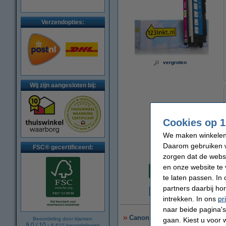
Verzendopties:
vergroten
Wij zijn aangesloten bij:
Cookies op 1
We maken winkelen b
Daarom gebruiken w
FSC® gecertificeerd:
zorgen dat de webs
Per pagina
en onze website te 
€ 0,016
te laten passen. In
partners daarbij ho
€
intrekken. In ons
pr
naar beide pagina's 
Canon aanbieding: 711BK, 717C
gaan. Kiest u voor 
Beoordeling door klanten:
9.0
/
10
-
6.610
beoordelingen