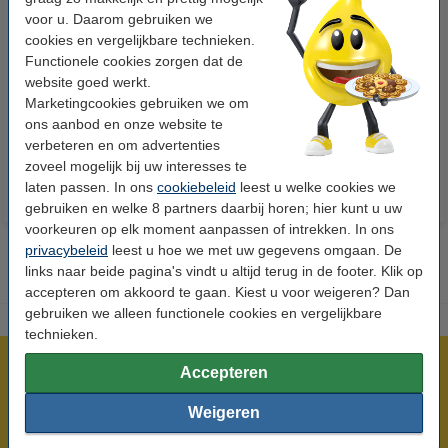
voor u. Daarom gebruiken we
cookies en vergelijkbare technieken.
123accu Xtreme Power MN1500
123inkt kopieerpapier 1 pak van
Functionele cookies zorgen dat de
Penlite AA batterij 24 stuks
500 vel A4 - 80 grams FSC® Mix
website goed werkt.
Credit
Marketingcookies gebruiken we om
ons aanbod en onze website te
€ 14,95
€ 7,25
Incl. 21% btw
Incl. 21% btw
verbeteren en om advertenties
zoveel mogelijk bij uw interesses te
laten passen. In ons
cookiebeleid
leest u welke cookies we
gebruiken en welke 8 partners daarbij horen; hier kunt u uw
voorkeuren op elk moment aanpassen of intrekken. In ons
privacybeleid
leest u hoe we met uw gegevens omgaan. De
links naar beide pagina's vindt u altijd terug in de footer. Klik op
accepteren om akkoord te gaan. Kiest u voor weigeren? Dan
gebruiken we alleen functionele cookies en vergelijkbare
technieken.
Meer dan 5 miljoen klanten!
Accepteren
Voor 23.59 uur besteld, morgen in huis!
Weigeren
Laagsteprijsgarantie!