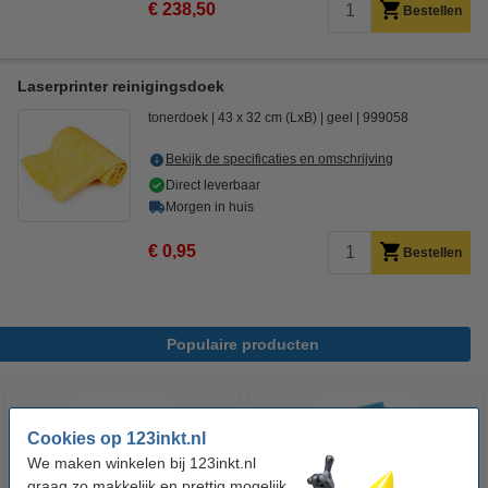
€ 238,50
Bestellen
Laserprinter reinigingsdoek
tonerdoek
43 x 32 cm (LxB)
geel
999058
Bekijk de specificaties en omschrijving
Direct leverbaar
Morgen in huis
€ 0,95
Bestellen
Populaire producten
Cookies op 123inkt.nl
We maken winkelen bij 123inkt.nl
graag zo makkelijk en prettig mogelijk