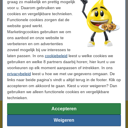
graag zo makkelijk en prettig mogelijk
voor u. Daarom gebruiken we
cookies en vergelijkbare technieken.
Functionele cookies zorgen dat de
123accu Xtreme Power MN1500
123inkt kopieerpapier 1 doos
website goed werkt.
Penlite AA batterij 24 stuks
van 2.500 vel A4 - 80 grams
Marketingcookies gebruiken we om
FSC® Mix Credit
ons aanbod en onze website te
€ 14,95
€ 33,50
Incl. 21% btw
Incl. 21% btw
verbeteren en om advertenties
zoveel mogelijk bij uw interesses te
laten passen. In ons
cookiebeleid
leest u welke cookies we
gebruiken en welke 8 partners daarbij horen; hier kunt u uw
voorkeuren op elk moment aanpassen of intrekken. In ons
privacybeleid
leest u hoe we met uw gegevens omgaan. De
links naar beide pagina's vindt u altijd terug in de footer. Klik op
accepteren om akkoord te gaan. Kiest u voor weigeren? Dan
gebruiken we alleen functionele cookies en vergelijkbare
technieken.
Accepteren
Meer dan 5 miljoen klanten!
Voor 23.59 uur besteld, morgen in huis!
Weigeren
Laagsteprijsgarantie!