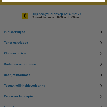
Hulp nodig? Bel ons op 0294-787123
Op werkdagen van 8.00 tot 17.00 uur
Inkt cartridges
Toner cartridges
Klantenservice
Ruilen en retourneren
Bedrijfsinformatie
Toegankelijkheidsverklaring
Papier en fotopapier