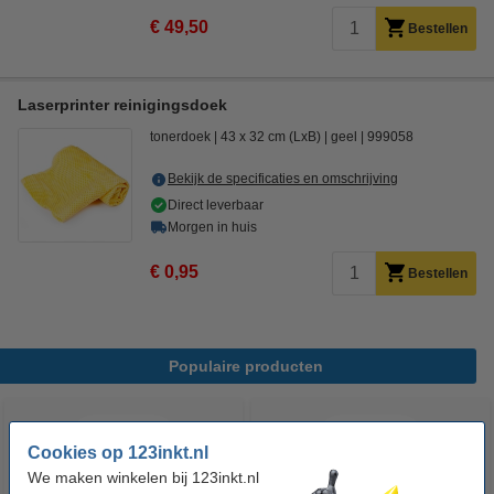
€ 49,50
Bestellen
Laserprinter reinigingsdoek
tonerdoek
43 x 32 cm (LxB)
geel
999058
Bekijk de specificaties en omschrijving
Direct leverbaar
Morgen in huis
€ 0,95
Bestellen
Populaire producten
Cookies op 123inkt.nl
We maken winkelen bij 123inkt.nl