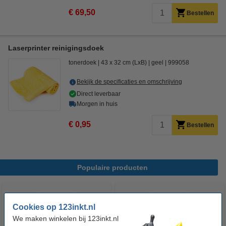
€ 69,50
Bestellen
Laserprinter reinigingsdoek
tonerdoek
43 x 32 cm (LxB)
geel
999058
Bekijk de specificaties en omschrijving
Direct leverbaar
Morgen in huis
€ 0,95
Bestellen
Populaire producten
Cookies op 123inkt.nl
We maken winkelen bij 123inkt.nl