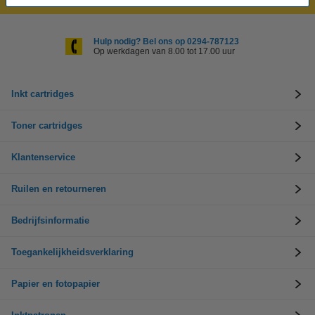
Hulp nodig? Bel ons op 0294-787123
Op werkdagen van 8.00 tot 17.00 uur
Inkt cartridges
Toner cartridges
Klantenservice
Ruilen en retourneren
Bedrijfsinformatie
Toegankelijkheidsverklaring
Papier en fotopapier