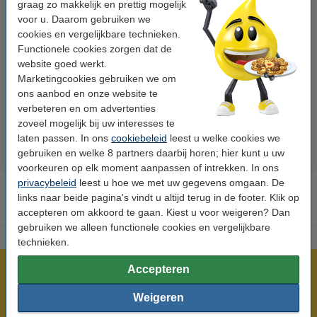
graag zo makkelijk en prettig mogelijk
voor u. Daarom gebruiken we
cookies en vergelijkbare technieken.
Functionele cookies zorgen dat de
123accu Xtreme Power MN1500
123inkt kopieerpapier 1 pak van
website goed werkt.
Penlite AA batterij 24 stuks
500 vel A4 - 80 grams FSC® Mix
Marketingcookies gebruiken we om
Credit
ons aanbod en onze website te
€ 14,95
€ 7,25
Incl. 21% btw
Incl. 21% btw
verbeteren en om advertenties
zoveel mogelijk bij uw interesses te
laten passen. In ons
cookiebeleid
leest u welke cookies we
gebruiken en welke 8 partners daarbij horen; hier kunt u uw
voorkeuren op elk moment aanpassen of intrekken. In ons
privacybeleid
leest u hoe we met uw gegevens omgaan. De
links naar beide pagina's vindt u altijd terug in de footer. Klik op
accepteren om akkoord te gaan. Kiest u voor weigeren? Dan
gebruiken we alleen functionele cookies en vergelijkbare
technieken.
Accepteren
Meer dan 5 miljoen klanten!
Voor 23.59 uur besteld, morgen in huis!
Weigeren
Laagsteprijsgarantie!