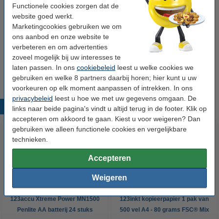
tonerdoek
43 x 32 cm (LxB)
geel
999058
Functionele cookies zorgen dat de
website goed werkt.
Bekijk de specificaties en omschrijving
Marketingcookies gebruiken we om
Direct leverbaar
ons aanbod en onze website te
Morgen in huis
verbeteren en om advertenties
zoveel mogelijk bij uw interesses te
€ 0,95
Bestellen
laten passen. In ons
cookiebeleid
leest u welke cookies we
gebruiken en welke 8 partners daarbij horen; hier kunt u uw
voorkeuren op elk moment aanpassen of intrekken. In ons
privacybeleid
leest u hoe we met uw gegevens omgaan. De
Populaire producten
links naar beide pagina's vindt u altijd terug in de footer. Klik op
accepteren om akkoord te gaan. Kiest u voor weigeren? Dan
gebruiken we alleen functionele cookies en vergelijkbare
technieken.
Accepteren
Weigeren
123accu Xtreme Power MN1500
123inkt kopieerpapier 1 pak van
Penlite AA batterij 24 stuks
500 vel A4 - 80 grams FSC® Mix