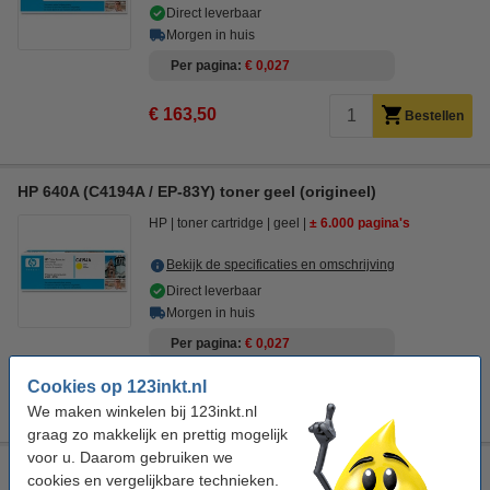
Direct leverbaar
Morgen in huis
Per pagina
€ 0,027
€ 163,50
Bestellen
HP 640A (C4194A / EP-83Y) toner geel (origineel)
HP
toner cartridge
geel
± 6.000 pagina's
Bekijk de specificaties en omschrijving
Direct leverbaar
Morgen in huis
Per pagina
€ 0,027
Cookies op 123inkt.nl
€ 163,50
Bestellen
We maken winkelen bij 123inkt.nl
graag zo makkelijk en prettig mogelijk
voor u. Daarom gebruiken we
Laserprinter reinigingsdoek
cookies en vergelijkbare technieken.