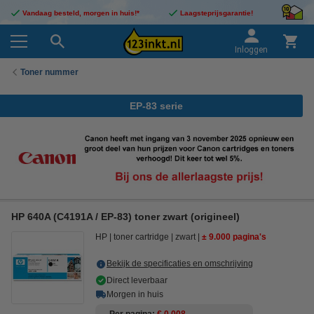
Vandaag besteld, morgen in huis!*
Laagsteprijsgarantie!
Inloggen
Toner nummer
EP-83 serie
HP 640A (C4191A / EP-83) toner zwart (origineel)
HP
toner cartridge
zwart
± 9.000 pagina's
Bekijk de specificaties en omschrijving
Direct leverbaar
Morgen in huis