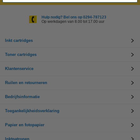
Hulp nodig? Bel ons op 0294-787123
Op werkdagen van 8.00 tot 17.00 uur
Inkt cartridges
Toner cartridges
Klantenservice
Ruilen en retourneren
Bedrijfsinformatie
Toegankelijkheidsverklaring
Papier en fotopapier
Inktpatronen