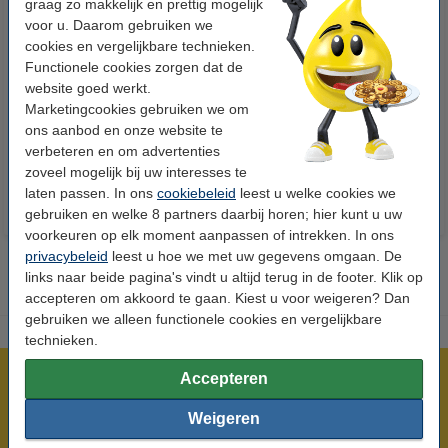
graag zo makkelijk en prettig mogelijk
voor u. Daarom gebruiken we
cookies en vergelijkbare technieken.
Functionele cookies zorgen dat de
123inkt kopieerpapier 1 pak van
123inkt kopieerpapier 1 doos
website goed werkt.
500 vel A4 - 80 grams FSC® Mix
van 2.500 vel A4 - 80 grams
Marketingcookies gebruiken we om
Credit
FSC® Mix Credit
ons aanbod en onze website te
€ 7,25
€ 33,50
Incl. 21% btw
Incl. 21% btw
verbeteren en om advertenties
zoveel mogelijk bij uw interesses te
laten passen. In ons
cookiebeleid
leest u welke cookies we
gebruiken en welke 8 partners daarbij horen; hier kunt u uw
voorkeuren op elk moment aanpassen of intrekken. In ons
privacybeleid
leest u hoe we met uw gegevens omgaan. De
links naar beide pagina's vindt u altijd terug in de footer. Klik op
accepteren om akkoord te gaan. Kiest u voor weigeren? Dan
gebruiken we alleen functionele cookies en vergelijkbare
technieken.
Accepteren
Meer dan 5 miljoen klanten!
Voor 23.59 uur besteld, morgen in huis!
Weigeren
Laagsteprijsgarantie!