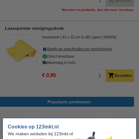
Bestellen
Niet meer in productie, dus niet meer leverbaar.
Laserprinter reinigingsdoek
tonerdoek
43 x 32 cm (LxB)
geel
999058
Bekijk de specificaties en omschrijving
Direct leverbaar
Maandag in huis
€ 0,95
Bestellen
Populaire producten
Cookies op 123inkt.nl
We maken winkelen bij 123inkt.nl