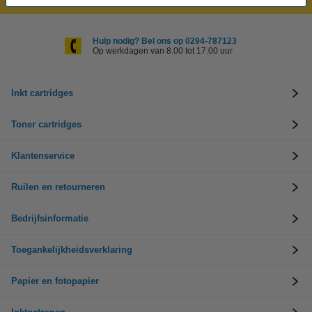
Hulp nodig? Bel ons op 0294-787123
Op werkdagen van 8.00 tot 17.00 uur
Inkt cartridges
Toner cartridges
Klantenservice
Ruilen en retourneren
Bedrijfsinformatie
Toegankelijkheidsverklaring
Papier en fotopapier