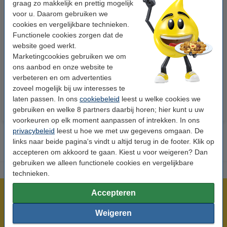
graag zo makkelijk en prettig mogelijk
voor u. Daarom gebruiken we
cookies en vergelijkbare technieken.
Functionele cookies zorgen dat de
123inkt kopieerpapier 1 doos
Apple iPhone Lightning
website goed werkt.
van 2.500 vel A4 - 80 grams
oplaadkabel wit (2 meter)
Marketingcookies gebruiken we om
FSC® Mix Credit
ons aanbod en onze website te
€ 33,50
€ 13,95
Incl. 21% btw
Incl. 21% btw
verbeteren en om advertenties
zoveel mogelijk bij uw interesses te
laten passen. In ons
cookiebeleid
leest u welke cookies we
gebruiken en welke 8 partners daarbij horen; hier kunt u uw
voorkeuren op elk moment aanpassen of intrekken. In ons
privacybeleid
leest u hoe we met uw gegevens omgaan. De
links naar beide pagina's vindt u altijd terug in de footer. Klik op
accepteren om akkoord te gaan. Kiest u voor weigeren? Dan
gebruiken we alleen functionele cookies en vergelijkbare
technieken.
Accepteren
Meer dan 5 miljoen klanten!
Voor 23.59 uur besteld, morgen in huis!
Weigeren
Laagsteprijsgarantie!