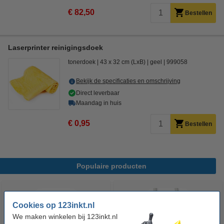
€ 82,50
Bestellen
Laserprinter reinigingsdoek
tonerdoek
43 x 32 cm (LxB)
geel
999058
Bekijk de specificaties en omschrijving
Direct leverbaar
Maandag in huis
€ 0,95
Bestellen
Populaire producten
Cookies op 123inkt.nl
We maken winkelen bij 123inkt.nl