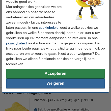
website goed werkt.
123inkt huismerk vervangt HP 126A (CE314A) drum
Marketingcookies gebruiken we om
Aanbeveling
ons aanbod en onze website te
123inkt
drum
-
± 14.000 pagina's
verbeteren en om advertenties
zoveel mogelijk bij uw interesses te
Bekijk de specificaties en omschrijving
laten passen. In ons
cookiebeleid
leest u welke cookies we
Bespaar ruim
40%
op uw afdrukkosten
gebruiken en welke 8 partners daarbij horen; hier kunt u uw
Direct leverbaar
voorkeuren op elk moment aanpassen of intrekken. In ons
Morgen in huis
privacybeleid
leest u hoe we met uw gegevens omgaan. De
Per pagina
€ 0,004
links naar beide pagina's vindt u altijd terug in de footer. Klik op
accepteren om akkoord te gaan. Kiest u voor weigeren? Dan
€ 57,50
Bestellen
gebruiken we alleen functionele cookies en vergelijkbare
technieken.
Tip
Accepteren
Wij adviseren u deze drum (de 123inkt huismerk-uitvoering) te
nemen i.p.v. de HP-uitvoering.
Weigeren
Laserprinter reinigingsdoek
tonerdoek
43 x 32 cm (LxB)
geel
999058
Bekijk de specificaties en omschrijving