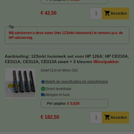
€ 42,50
Bestellen
Tip
Wij adviseren u deze toner (het 123inkt huismerk) te nemen i.p.v. de
HP-uitvoering.
Aanbieding: 123inkt huismerk set voor HP 126A: HP CE310A,
CE311A, CE312A, CE313A zwart + 3 kleuren
Winstpakker
zwart (1x) en kleur (3x)
Bekijk de specificaties en omschrijving
Direct leverbaar
Morgen in huis
Per pagina
€ 0,026
€ 182,50
Bestellen