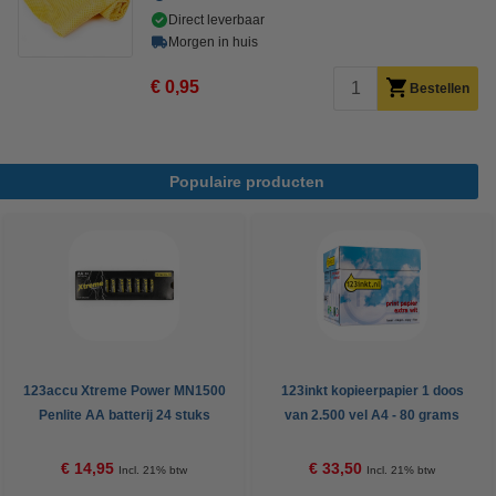
Direct leverbaar
Morgen in huis
€ 0,95
Bestellen
Populaire producten
123accu Xtreme Power MN1500
123inkt kopieerpapier 1 doos
Penlite AA batterij 24 stuks
van 2.500 vel A4 - 80 grams
FSC® Mix Credit
€ 14,95
€ 33,50
Incl. 21% btw
Incl. 21% btw