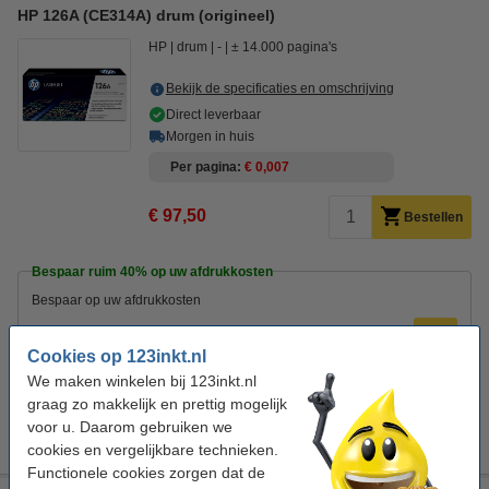
HP 126A (CE314A) drum (origineel)
HP
drum
-
± 14.000 pagina's
Bekijk de specificaties en omschrijving
Direct leverbaar
Morgen in huis
Per pagina
€ 0,007
€ 97,50
Bestellen
Bespaar ruim
40%
op uw afdrukkosten
Bespaar op uw afdrukkosten
123inkt huismerk vervangt HP 126A (CE314A) drum
€ 57,50
Cookies op 123inkt.nl
We maken winkelen bij 123inkt.nl
Tip
graag zo makkelijk en prettig mogelijk
Wij adviseren u i.p.v. deze drum de 123inkt huismerk-uitvoering te
voor u. Daarom gebruiken we
nemen.
cookies en vergelijkbare technieken.
Functionele cookies zorgen dat de