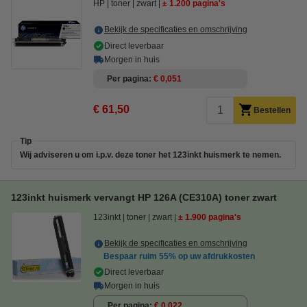
HP
toner
zwart
± 1.200 pagina's
Bekijk de specificaties en omschrijving
Direct leverbaar
Morgen in huis
Per pagina
€ 0,051
€ 61,50
Bestellen
Tip
Wij adviseren u om i.p.v. deze toner het 123inkt huismerk te nemen.
123inkt huismerk vervangt HP 126A (CE310A) toner zwart
123inkt
toner
zwart
± 1.900 pagina's
Bekijk de specificaties en omschrijving
Bespaar ruim
55%
op uw afdrukkosten
Direct leverbaar
Morgen in huis
Per pagina
€ 0,022