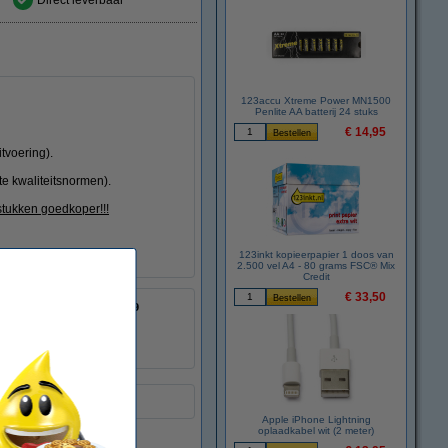
Direct leverbaar
123accu Xtreme Power MN1500
Penlite AA batterij 24 stuks
€ 14,95
tvoering).
te kwaliteitsnormen).
stukken goedkoper!!!
123inkt kopieerpapier 1 doos van
2.500 vel A4 - 80 grams FSC® Mix
Credit
€ 33,50
8718237016979
:
054159
CF212A
ing.
Apple iPhone Lightning
oplaadkabel wit (2 meter)