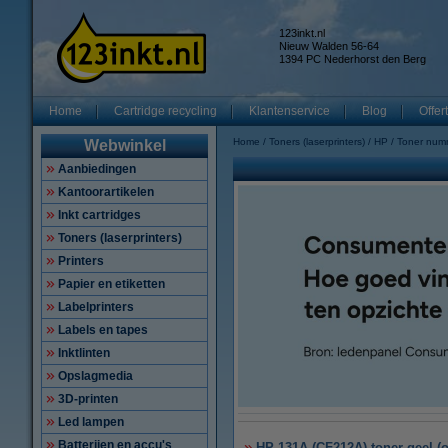
123inkt.nl
Nieuw Walden 56-64
1394 PC Nederhorst den Berg
Home
Cartridge recycling
Klantenservice
Blog
Offer
Home
Toners (laserprinters)
HP
Toner num
Webwinkel
Aanbiedingen
Kantoorartikelen
Inkt cartridges
Toners (laserprinters)
Printers
Papier en etiketten
Labelprinters
Labels en tapes
Inktlinten
Opslagmedia
3D-printen
Led lampen
Batterijen en accu's
HP 131A (CF212A) toner geel (o