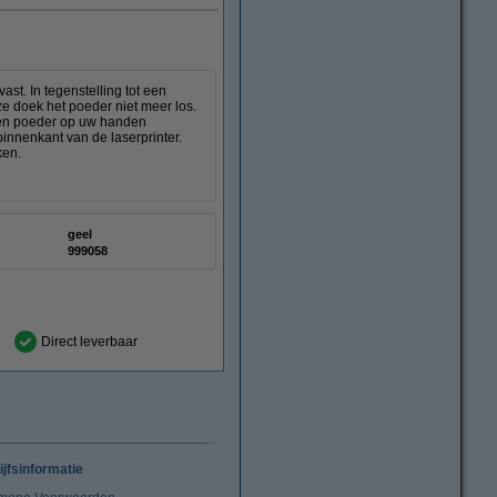
st. In tegenstelling tot een
ze doek het poeder niet meer los.
deren poeder op uw handen
innenkant van de laserprinter.
ken.
geel
:
999058
Direct leverbaar
ijfsinformatie