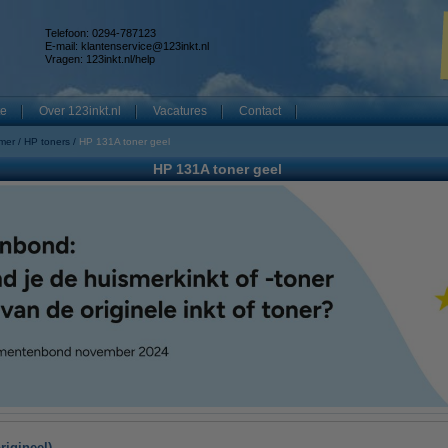
Telefoon: 0294-787123
E-mail:
klantenservice@123inkt.nl
Vragen:
123inkt.nl/help
te
Over 123inkt.nl
Vacatures
Contact
mer
HP toners
HP 131A toner geel
HP 131A toner geel
rigineel)