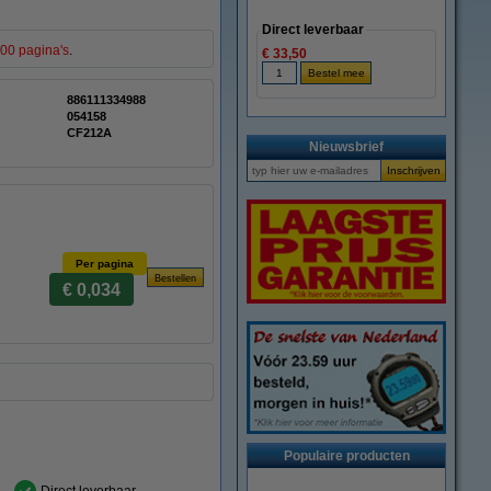
Direct leverbaar
800 pagina's
.
€ 33,50
886111334988
:
054158
CF212A
Nieuwsbrief
Per pagina
€ 0,034
Populaire producten