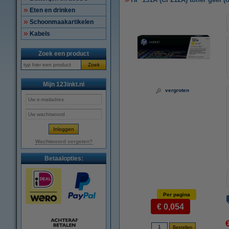
Eten en drinken
Schoonmaakartikelen
Kabels
Zoek een product
Zoek
Mijn 123inkt.nl
vergroten
Wachtwoord vergeten?
Betaalopties:
Per pagina
€ 0,054