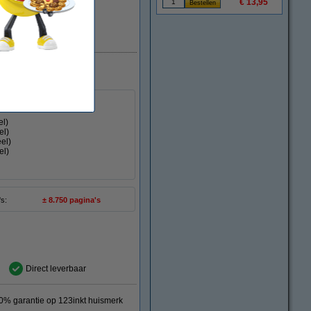
€ 13,95
Direct leverbaar
Winstpakker!
el)
el)
el)
el)
's:
± 8.750 pagina's
Direct leverbaar
0% garantie op 123inkt huismerk