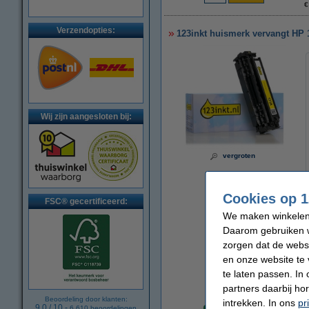
€
Verzendopties:
123inkt huismerk vervangt HP 
Wij zijn aangesloten bij:
vergroten
Cookies op 1
FSC® gecertificeerd:
We maken winkelen b
Daarom gebruiken w
zorgen dat de webs
en onze website te 
te laten passen. In
partners daarbij ho
Beoordeling door klanten:
Per pagina
intrekken. In ons
pr
9.0
/
10
-
6.610
beoordelingen