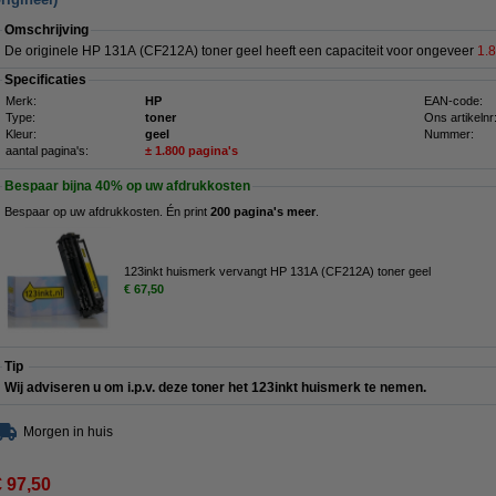
Omschrijving
De originele HP 131A (CF212A) toner geel heeft een capaciteit voor ongeveer
1.
Specificaties
Merk:
HP
EAN-code:
Type:
toner
Ons artikelnr
Kleur:
geel
Nummer:
aantal pagina's:
± 1.800 pagina's
Bespaar bijna
40%
op uw afdrukkosten
Bespaar op uw afdrukkosten. Én print
200 pagina's meer
.
123inkt huismerk vervangt HP 131A (CF212A) toner geel
€ 67,50
Tip
Wij adviseren u om i.p.v. deze toner het 123inkt huismerk te nemen.
Morgen in huis
€ 97,50