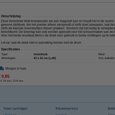
Omschrijving
Deze tonerdoek trekt tonerpoeder als een magneet aan en houdt het in de vezels va
gewone stofdoek, die het poeder alleen verspreidt of zelfs doet opwaaien, laat de
Zelfs de kleinste tonerdeeltjes blijven plakken. Voorkom dat het lastig te verwij
terechtkomt. De tonerlap kan ook worden gebruikt voor het schoonmaken van de b
Voor het beste resultaat dient u de doek voor gebruik in beide richtingen op te rek
Let op: laat de doek niet in aanraking komen met de drum
Specificaties
Type:
tonerdoek
Kleur:
Afmetingen:
43 x 32 cm (LxB)
Ons artikelnr
Morgen in huis
€ 0,95
 0,79 excl. 21% btw
Toner cartridges
Klantenservice
Bedr