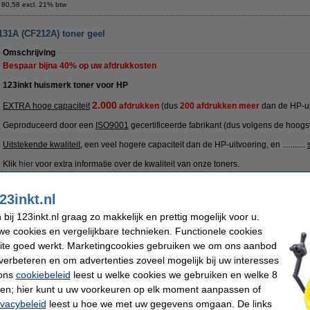
 80,58 excl. 21% btw
131A (CF212A) toner geel
Omschrijving
Bespaar bijna
40%
op uw afdrukkosten
123inkt huismerk toner voor HP
2.000
EXTRA hoge capaciteit
afdrukken
(dus
200 afdrukken meer
dan de HP-ui
Geproduceerd door een
ISO9001
gecertificeerde fabrikant (dus volgens de hoogs
Uitstekende kwaliteit
, een veel hogere capaciteit dan de HP-uitvoering, en ...........
Klik
hier
voor extra informatie over de kwaliteit van onze toners.
Uiteraard ook op dit 123inkt huismerk product 100% garantie.
23inkt.nl
Specificaties
Merk:
123inkt
EAN-code:
ij 123inkt.nl graag zo makkelijk en prettig mogelijk voor u.
Type:
toner
Ons artikelnr
e cookies en vergelijkbare technieken. Functionele cookies
Kleur:
geel
Nummer:
aantal pagina's:
± 2.000 pagina's
ite goed werkt. Marketingcookies gebruiken we om ons aanbod
verbeteren en om advertenties zoveel mogelijk bij uw interesses
Tip
 ons
cookiebeleid
leest u welke cookies we gebruiken en welke 8
Wij adviseren u deze toner (het 123inkt huismerk) te nemen i.p.v. de HP-uitvoer
ren; hier kunt u uw voorkeuren op elk moment aanpassen of
ivacybeleid
leest u hoe we met uw gegevens omgaan. De links
Morgen in huis