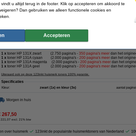
vindt u altijd terug in de footer. Klik op accepteren om akkoord te
weigeren? Dan gebruiken we alleen functionele cookies en
€ 67,50
ieken.
 55,79 excl. 21% btw
set voor HP 131X / 131A: HP CF210X, 211A, 212A, 213A zwart + 3 kleuren
en
Accepteren
Omschrijving
Complete set 123inkt huismerk toners voor HP:
1 x
toner HP 131X
zwart (2.750 pagina's -
350 pagina's meer
dan het origine
1 x
toner HP 131A cyaan (2.000 pagina's -
200 pagina's meer
dan het origine
1 x
toner HP 131A
magenta (2.000 pagina's -
200 pagina's meer
dan het origine
1 x
toner HP 131A
geel (2.000 pagina's -
200 pagina's meer
dan het origine
Uiteraard ook op deze 123inkt huismerk toners 100% garantie.
Specificaties
Kleur:
zwart (1x) en kleur (3x)
aantal pagina
Morgen in huis
€ 267,50
 221,07 excl. 21% btw
en over huismerk
123inkt de populairste huismerktoners van Nederland
10