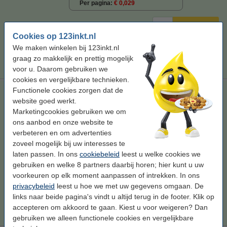
Per pagina
€ 0,029
€ 75,50
Bestellen
Cookies op 123inkt.nl
We maken winkelen bij 123inkt.nl
Tip
graag zo makkelijk en prettig mogelijk
Wij adviseren u om deze toner i.p.v. de originele toner te nemen.
voor u. Daarom gebruiken we
cookies en vergelijkbare technieken.
Functionele cookies zorgen dat de
Aanbieding: 123inkt huismerk set voor HP 201A: HP CF400A,
401A, 402A, 403A zwart + 3 kleuren
Winstpakker!
website goed werkt.
Marketingcookies gebruiken we om
zwart (1x) en kleur (3x)
± 6.400 pagina's
123inkt
ons aanbod en onze website te
multipack
verbeteren en om advertenties
Bekijk de specificaties en omschrijving
zoveel mogelijk bij uw interesses te
laten passen. In ons
cookiebeleid
leest u welke cookies we
Direct leverbaar
gebruiken en welke 8 partners daarbij horen; hier kunt u uw
Morgen in huis
voorkeuren op elk moment aanpassen of intrekken. In ons
Per pagina
€ 0,038
privacybeleid
leest u hoe we met uw gegevens omgaan. De
links naar beide pagina's vindt u altijd terug in de footer. Klik op
€ 244,50
Bestellen
accepteren om akkoord te gaan. Kiest u voor weigeren? Dan
gebruiken we alleen functionele cookies en vergelijkbare