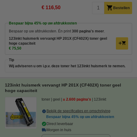
€ 116,50
Bestellen
Bespaar bijna
45%
op uw afdrukkosten
Bespaar op uw afdrukkosten. Én print
300 pagina's meer
.
123inkt huismerk vervangt HP 201X (CF402X) toner geel
hoge capaciteit
€ 75,50
Tip
Wij adviseren u om i.p.v. deze toner het 123inkt huismerk te nemen.
123inkt huismerk vervangt HP 201X (CF402X) toner geel
hoge capaciteit
toner
geel
± 2.600 pagina's
123inkt
Bekijk de specificaties en omschrijving
Bespaar bijna
45%
op uw afdrukkosten
Direct leverbaar
Morgen in huis