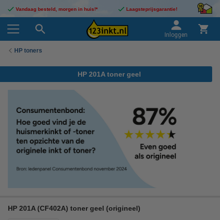
Vandaag besteld, morgen in huis!*
Laagsteprijsgarantie!
Inloggen
HP toners
HP 201A toner geel
HP 201A (CF402A) toner geel (origineel)