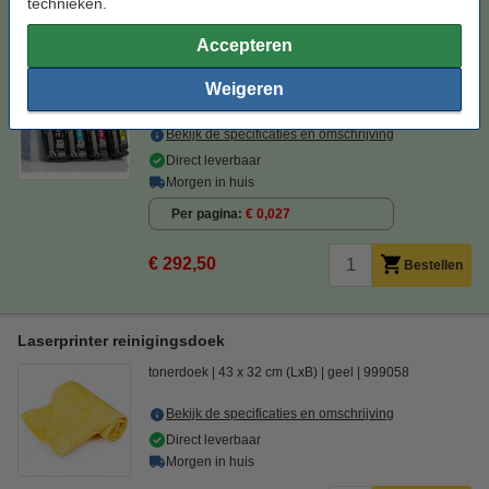
technieken.
Aanbieding: 123inkt huismerk set voor HP 201X: HP CF400X,
401X, 402X, 403X zwart + 3 kleuren
Winstpakker!
Accepteren
zwart (1x) en kleur (3x)
± 10.900 pagina's
123inkt
Weigeren
multipack
Bekijk de specificaties en omschrijving
Direct leverbaar
Morgen in huis
Per pagina
€ 0,027
€ 292,50
Bestellen
Laserprinter reinigingsdoek
tonerdoek
43 x 32 cm (LxB)
geel
999058
Bekijk de specificaties en omschrijving
Direct leverbaar
Morgen in huis