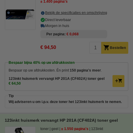
± 1.400 pagina's
Bekijk de specificaties en omschrijving
Direct leverbaar
Morgen in huis
Per pagina
€ 0,068
€ 94,50
Bestellen
Bespaar bijna
40%
op uw afdrukkosten
Bespaar op uw afdrukkosten. Én print
150 pagina's meer
.
123inkt huismerk vervangt HP 201A (CF402A) toner geel
€ 64,50
Tip
Wij adviseren u om i.p.v. deze toner het 123inkt huismerk te nemen.
123inkt huismerk vervangt HP 201A (CF402A) toner geel
toner
geel
± 1.550 pagina's
123inkt