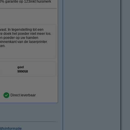
0% garantie op 123inkt huismerk
st. In tegenstelling tot een
ze doek het poeder niet meer los.
deren poeder op uw handen
innenkant van de laserprinter.
ken.
geel
:
999058
Direct leverbaar
ijfsinformatie