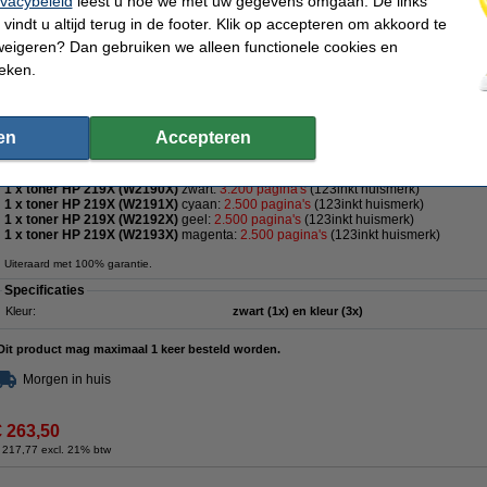
ivacybeleid
leest u hoe we met uw gegevens omgaan. De links
vindt u altijd terug in de footer. Klik op accepteren om akkoord te
€ 72,50
weigeren? Dan gebruiken we alleen functionele cookies en
 59,92 excl. 21% btw
ieken.
 set voor HP 219X: HP W2190X, W2191X, W2192X, W2193X zwart + 3 kleu
en
Accepteren
Omschrijving
Complete set 123inkt huismerk toners voor HP:
1 x toner HP 219X (W2190X)
zwart:
3.200 pagina's
(123inkt huismerk)
1 x toner HP 219X (W2191X)
cyaan:
2.500 pagina's
(123inkt huismerk)
1 x toner HP 219X (W2192X)
geel:
2.500
pagina's
(123inkt huismerk)
1 x toner HP 219X (W2193X)
magenta:
2.500
pagina's
(123inkt huismerk)
Uiteraard met 100% garantie.
Specificaties
Kleur:
zwart (1x) en kleur (3x)
Dit product mag maximaal 1 keer besteld worden.
Morgen in huis
€ 263,50
 217,77 excl. 21% btw