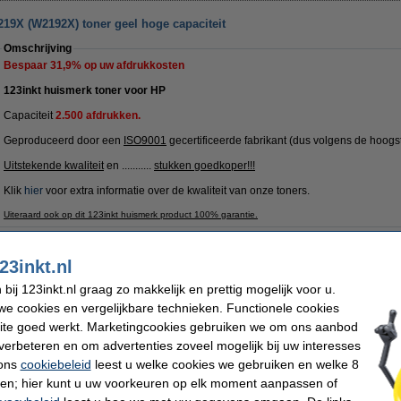
219X (W2192X) toner geel hoge capaciteit
Omschrijving
Bespaar
31,9%
op uw afdrukkosten
123inkt huismerk toner voor HP
Capaciteit
2.500 afdrukken.
Geproduceerd door een
ISO9001
gecertificeerde fabrikant (dus volgens de hoogs
Uitstekende kwaliteit
en ...........
stukken goedkoper!!!
Klik
hier
voor extra informatie over de kwaliteit van onze toners.
Uiteraard ook op dit 123inkt huismerk product 100% garantie.
Specificaties
Merk:
123inkt
EAN-code:
23inkt.nl
Type:
toner
Ons artikelnr
Kleur:
geel
Nummer:
ij 123inkt.nl graag zo makkelijk en prettig mogelijk voor u.
aantal pagina's:
± 2.500 pagina's
e cookies en vergelijkbare technieken. Functionele cookies
Tip
ite goed werkt. Marketingcookies gebruiken we om ons aanbod
Wij adviseren u deze toner (het 123inkt huismerk) te nemen i.p.v. de HP-uitvoer
verbeteren en om advertenties zoveel mogelijk bij uw interesses
 ons
cookiebeleid
leest u welke cookies we gebruiken en welke 8
Dit product mag maximaal 1 keer besteld worden.
ren; hier kunt u uw voorkeuren op elk moment aanpassen of
Morgen in huis