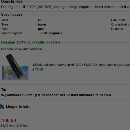
Omschrijving
De originele HP 219X (W2192X) toner geel hoge capaciteit heeft een capaciteit v
Specificaties
Merk:
HP
EAN-code:
Type:
toner
Ons artikelnr
Kleur:
geel
Nummer:
aantal pagina's:
± 2.500 pagina's
Bespaar
31,9%
op uw afdrukkosten
Bespaar op uw afdrukkosten.
123inkt huismerk vervangt HP 219X (W2192X) toner geel hoge capaci
€ 72,50
Tip
Wij adviseren u om i.p.v. deze toner het 123inkt huismerk te nemen.
Morgen in huis
€ 106,50
 88,02 excl. 21% btw