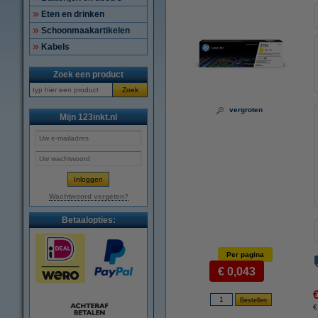
Eten en drinken
Schoonmaakartikelen
Kabels
Zoek een product
Zoek
vergroten
Mijn 123inkt.nl
Wachtwoord vergeten?
Betaalopties:
Per pagina
€ 0,043
€