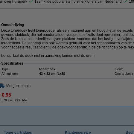
en over huismerk
123inkt de populairste huismerktoners van Nederland
10
Omschrijving
Deze tonerdoek trekt tonerpoeder als een magneet aan en houdt het in de vezels va
gewone stofdoek, die het poeder alleen verspreidt of zelfs doet opwaaien, laat de
Zelfs de kleinste tonerdeeltjes blijven plakken. Voorkom dat het lastig te verwij
terechtkomt. De tonerlap kan ook worden gebruikt voor het schoonmaken van de b
Voor het beste resultaat dient u de doek voor gebruik in beide richtingen op te rek
Let op: laat de doek niet in aanraking komen met de drum
Specificaties
Type:
tonerdoek
Kleur:
Afmetingen:
43 x 32 cm (LxB)
Ons artikelnr
Morgen in huis
€ 0,95
 0,79 excl. 21% btw
Toner cartridges
Klantenservice
Bedr