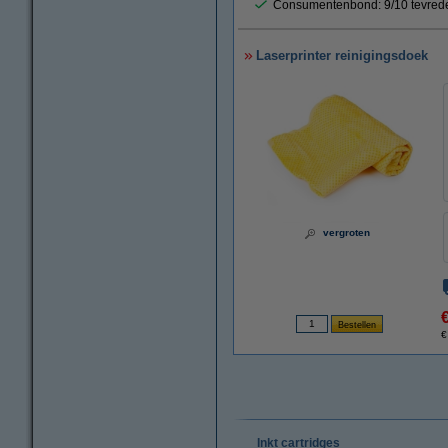
Consumentenbond: 9/10 tevred
Laserprinter reinigingsdoek
vergroten
€
Inkt cartridges