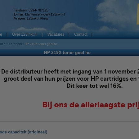
Telefoon: 0294-787123
E-mail:
klantenservice@123inkt.nl
Vragen:
123inkt.nl/help
te
Over 123inkt.nl
Vacatures
Contact
mer
HP toners
HP 219X toner geel hc
HP 219X toner geel hc
ge capaciteit (origineel)