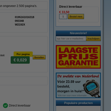
an ongeveer 2.500 pagina's.
Direct leverbaar
€ 33,50
0195161016318
:
093348
W2192X
Nieuwsbrief
Per pagina
teit
€ 0,029
Populaire producten
Direct leverbaar