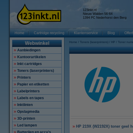
123inkt.nl
Nieuw Walden 56-64
1394 PC Nederhorst den Berg
Home
Cartridge recycling
Klantenservice
Blog
Offer
Home
Toners (laserprinters)
HP
Toner num
Webwinkel
Aanbiedingen
Kantoorartikelen
Inkt cartridges
Toners (laserprinters)
Printers
Papier en etiketten
Labelprinters
Labels en tapes
Inktlinten
Opslagmedia
3D-printen
Led lampen
HP 219X (W2192X) toner geel ho
Batterijen en accu's