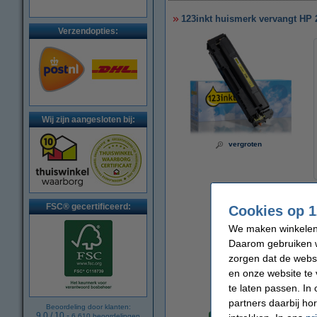
123inkt huismerk vervangt HP 
Verzendopties:
Wij zijn aangesloten bij:
vergroten
FSC® gecertificeerd:
Cookies op 1
We maken winkelen b
Daarom gebruiken w
zorgen dat de webs
en onze website te 
te laten passen. In
partners daarbij ho
Per pagina
Beoordeling door klanten:
9.0
/
10
-
6.610
beoordelingen