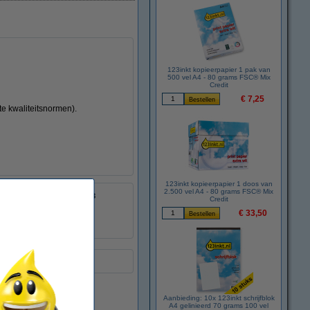
123inkt kopieerpapier 1 pak van
500 vel A4 - 80 grams FSC® Mix
Credit
€ 7,25
te kwaliteitsnormen).
123inkt kopieerpapier 1 doos van
2.500 vel A4 - 80 grams FSC® Mix
8718237116563
Credit
:
093349
€ 33,50
W2192X
ing.
Aanbieding: 10x 123inkt schrijfblok
A4 gelinieerd 70 grams 100 vel