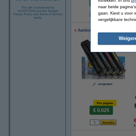
intrekken. In ons
pr
€ 0,029
naar beide pagina's 
This site is protected by
reCAPTCHA and the Google
gaan. Kiest u voor 
Privacy Policy
and
Terms of Service
apply.
€
vergelijkbare techn
Aanbieding: 123inkt huismerk
Weiger
vergroten
Per pagina
€ 0,025
€