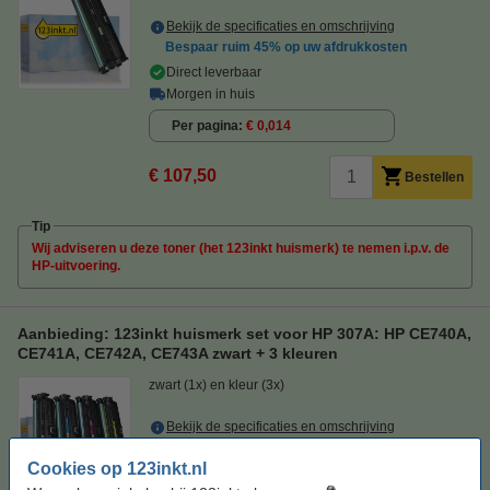
Bekijk de specificaties en omschrijving
Bespaar ruim
45%
op uw afdrukkosten
Direct leverbaar
Morgen in huis
Per pagina
€ 0,014
€ 107,50
Bestellen
Tip
Wij adviseren u deze toner (het 123inkt huismerk) te nemen i.p.v. de
HP-uitvoering.
Aanbieding: 123inkt huismerk set voor HP 307A: HP CE740A,
CE741A, CE742A, CE743A zwart + 3 kleuren
zwart (1x) en kleur (3x)
Bekijk de specificaties en omschrijving
Direct leverbaar
Cookies op 123inkt.nl
Morgen in huis