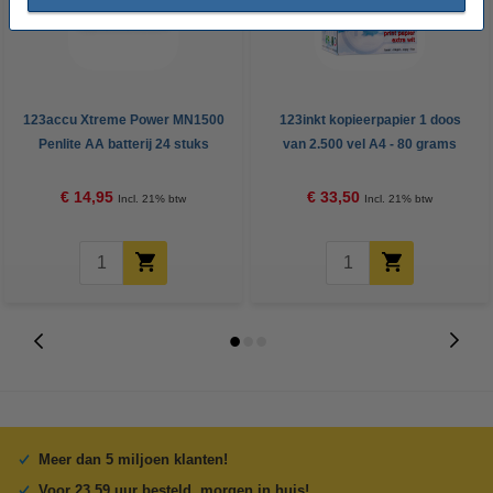
123accu Xtreme Power MN1500
123inkt kopieerpapier 1 doos
Penlite AA batterij 24 stuks
van 2.500 vel A4 - 80 grams
FSC® Mix Credit
€ 14,95
€ 33,50
Incl. 21% btw
Incl. 21% btw
Meer dan 5 miljoen klanten!
Voor 23.59 uur besteld, morgen in huis!