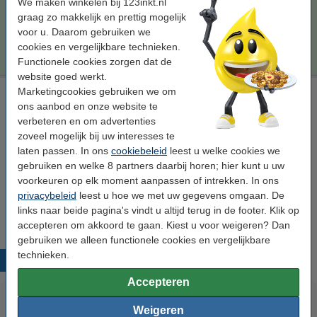
We maken winkelen bij 123inkt.nl
Per pagina
€ 0,022
graag zo makkelijk en prettig mogelijk
voor u. Daarom gebruiken we
€ 712,50
Bestellen
cookies en vergelijkbare technieken.
Functionele cookies zorgen dat de
website goed werkt.
Marketingcookies gebruiken we om
Laserprinter reinigingsdoek
ons aanbod en onze website te
tonerdoek
43 x 32 cm (LxB)
geel
999058
verbeteren en om advertenties
zoveel mogelijk bij uw interesses te
Bekijk de specificaties en omschrijving
laten passen. In ons
cookiebeleid
leest u welke cookies we
Direct leverbaar
gebruiken en welke 8 partners daarbij horen; hier kunt u uw
Morgen in huis
voorkeuren op elk moment aanpassen of intrekken. In ons
privacybeleid
leest u hoe we met uw gegevens omgaan. De
€ 0,95
Bestellen
links naar beide pagina's vindt u altijd terug in de footer. Klik op
accepteren om akkoord te gaan. Kiest u voor weigeren? Dan
gebruiken we alleen functionele cookies en vergelijkbare
technieken.
Populaire producten
Accepteren
Weigeren