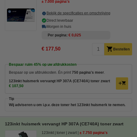
± 7.000 pagina's
Bekijk de specificaties en omschrijving
Direct leverbaar
Morgen in huis
Per pagina
€ 0,025
€ 177,50
Bestellen
Bespaar ruim
45%
op uw afdrukkosten
Bespaar op uw afdrukkosten. Én print
750 pagina's meer
.
123inkt huismerk vervangt HP 307A (CE740A) toner zwart
€ 107,50
Tip
Wij adviseren u om i.p.v. deze toner het 123inkt huismerk te nemen.
123inkt huismerk vervangt HP 307A (CE740A) toner zwart
123inkt
toner
zwart
± 7.750 pagina's