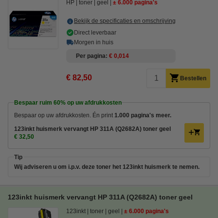
HP
toner
geel
± 6.000 pagina's
Bekijk de specificaties en omschrijving
Direct leverbaar
Morgen in huis
Per pagina
€ 0,014
€ 82,50
Bestellen
Bespaar ruim
60%
op uw afdrukkosten
Bespaar op uw afdrukkosten. Én print
1.000 pagina's meer.
123inkt huismerk vervangt HP 311A (Q2682A) toner geel
€ 32,50
Tip
Wij adviseren u om i.p.v. deze toner het 123inkt huismerk te nemen.
123inkt huismerk vervangt HP 311A (Q2682A) toner geel
123inkt
toner
geel
± 6.000 pagina's