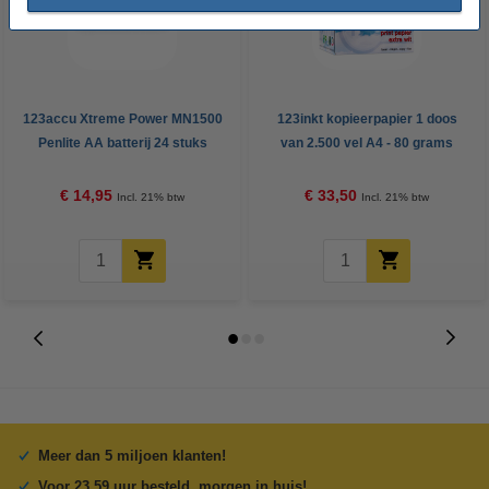
123accu Xtreme Power MN1500
123inkt kopieerpapier 1 doos
Penlite AA batterij 24 stuks
van 2.500 vel A4 - 80 grams
FSC® Mix Credit
€ 14,95
€ 33,50
Incl. 21% btw
Incl. 21% btw
Meer dan 5 miljoen klanten!
Voor 23.59 uur besteld, morgen in huis!