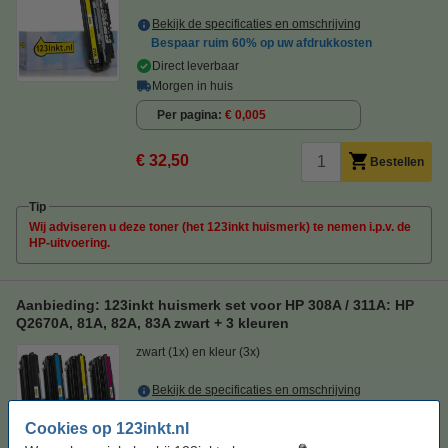
Bekijk de specificaties en omschrijving
Bespaar ruim
60%
op uw afdrukkosten
Direct leverbaar
Morgen in huis
Per pagina
€ 0,005
€ 32,50
Bestellen
Tip
Wij adviseren u deze toner (het 123inkt huismerk) te nemen i.p.v. de
HP-uitvoering.
Aanbieding: 123inkt huismerk set voor HP 308A / 311A: HP
Q2670A, 81A, 82A, 83A zwart + 3 kleuren
zwart (1x) en kleur (3x)
Bekijk de specificaties en omschrijving
Direct leverbaar
Cookies op 123inkt.nl
Morgen in huis