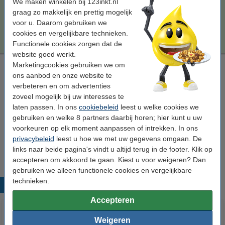
We maken winkelen bij 123inkt.nl
Per pagina
€ 0,005
graag zo makkelijk en prettig mogelijk
voor u. Daarom gebruiken we
€ 127,50
Bestellen
cookies en vergelijkbare technieken.
Functionele cookies zorgen dat de
website goed werkt.
Marketingcookies gebruiken we om
Laserprinter reinigingsdoek
ons aanbod en onze website te
tonerdoek
43 x 32 cm (LxB)
geel
999058
verbeteren en om advertenties
zoveel mogelijk bij uw interesses te
Bekijk de specificaties en omschrijving
laten passen. In ons
cookiebeleid
leest u welke cookies we
Direct leverbaar
gebruiken en welke 8 partners daarbij horen; hier kunt u uw
Morgen in huis
voorkeuren op elk moment aanpassen of intrekken. In ons
privacybeleid
leest u hoe we met uw gegevens omgaan. De
€ 0,95
Bestellen
links naar beide pagina's vindt u altijd terug in de footer. Klik op
accepteren om akkoord te gaan. Kiest u voor weigeren? Dan
gebruiken we alleen functionele cookies en vergelijkbare
technieken.
Populaire producten
Accepteren
Weigeren