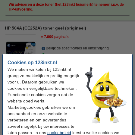
Wij adviseren u deze toner (het 123inkt huismerk) te nemen i.p.v. de
HP-uitvoering.
HP 504A (CE252A) toner geel (origineel)
± 7.000 pagina's
Bekijk de specificaties en omschrijving
Direct leverbaar
Morgen in huis
Cookies op 123inkt.nl
We maken winkelen bij 123inkt.nl
Per pagina
€ 0,028
graag zo makkelijk en prettig mogelijk
voor u. Daarom gebruiken we
€ 192,50
Bestellen
cookies en vergelijkbare technieken.
Functionele cookies zorgen dat de
Bespaar bijna
55%
op uw afdrukkosten
website goed werkt.
Bespaar op uw afdrukkosten. Én print
1.000 pagina's meer.
Marketingcookies gebruiken we om
ons aanbod en onze website te
123inkt huismerk vervangt HP 504A (CE252A) toner geel
verbeteren en om advertenties
€ 102,50
zoveel mogelijk bij uw interesses te
laten passen. In ons
cookiebeleid
leest u welke cookies we
Tip