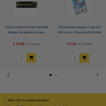
123accu Xtreme Power MN1500
123inkt kopieerpapier 1 pak van
Penlite AA batterij 24 stuks
500 vel A4 - 80 grams FSC® Mix
Credit
€ 14,95
€ 7,25
Incl. 21% btw
Incl. 21% btw
Meer dan 5 miljoen klanten!