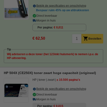
Bekijk de specificaties en omschrijving
Bespaar ruim
45%
op uw afdrukkosten
Direct leverbaar
Morgen in huis
Per pagina
€ 0,011
€ 62,50
Bestellen
Tip
Wij adviseren u deze toner (het 123inkt huismerk) te nemen i.p.v. de
HP-uitvoering.
HP 504X (CE250X) toner zwart hoge capaciteit (origineel)
HP
toner
zwart
± 10.500 pagina's
Bekijk de specificaties en omschrijving
Direct leverbaar
Morgen in huis
Per pagina
€ 0,015