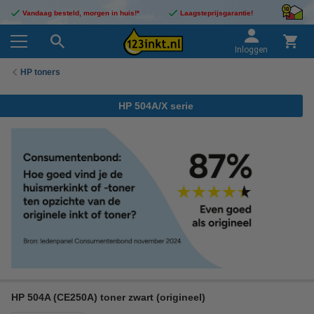
Vandaag besteld, morgen in huis!*
Laagsteprijsgarantie!
Inloggen
HP toners
HP 504A/X serie
HP 504A (CE250A) toner zwart (origineel)