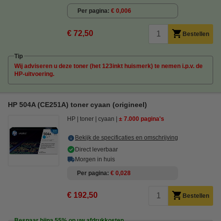
Per pagina
€ 0,006
€ 72,50
Bestellen
Tip
Wij adviseren u deze toner (het 123inkt huismerk) te nemen i.p.v. de
HP-uitvoering.
HP 504A (CE251A) toner cyaan (origineel)
HP
toner
cyaan
± 7.000 pagina's
Bekijk de specificaties en omschrijving
Direct leverbaar
Morgen in huis
Per pagina
€ 0,028
€ 192,50
Bestellen
Bespaar bijna
55%
op uw afdrukkosten