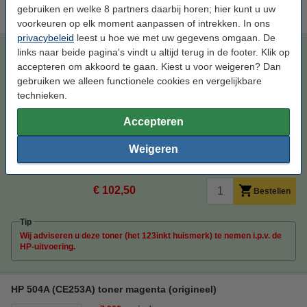
Wij adviseren u om i.p.v. deze toner het 123inkt huismerk te nemen.
gebruiken en welke 8 partners daarbij horen; hier kunt u uw
voorkeuren op elk moment aanpassen of intrekken. In ons
privacybeleid
leest u hoe we met uw gegevens omgaan. De
123inkt huismerk vervangt HP 504A (CE252A) toner geel
links naar beide pagina's vindt u altijd terug in de footer. Klik op
accepteren om akkoord te gaan. Kiest u voor weigeren? Dan
123inkt
toner
geel
± 8.000 pagina's
gebruiken we alleen functionele cookies en vergelijkbare
technieken.
Bekijk de specificaties en omschrijving
Bespaar bijna
55%
op uw afdrukkosten
Accepteren
Direct leverbaar
Morgen in huis
Weigeren
Per pagina
€ 0,013
€ 102,50
Bestellen
Tip
Wij adviseren u deze toner (het 123inkt huismerk) te nemen i.p.v. de
HP-uitvoering.
HP 504A (CE253A) toner magenta (origineel)