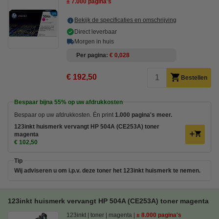
± 7.000 pagina's
Bekijk de specificaties en omschrijving
Direct leverbaar
Morgen in huis
Per pagina
€ 0,028
€ 192,50
Bestellen
Bespaar bijna
55%
op uw afdrukkosten
Bespaar op uw afdrukkosten. Én print
1.000 pagina's meer.
123inkt huismerk vervangt HP 504A (CE253A) toner
magenta
€ 102,50
Tip
Wij adviseren u om i.p.v. deze toner het 123inkt huismerk te nemen.
123inkt huismerk vervangt HP 504A (CE253A) toner magenta
123inkt
toner
magenta
± 8.000 pagina's