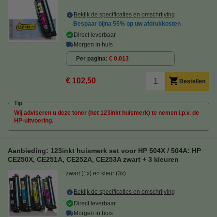
Bekijk de specificaties en omschrijving
Bespaar bijna
55%
op uw afdrukkosten
Direct leverbaar
Morgen in huis
Per pagina
€ 0,013
€ 102,50
Bestellen
Tip
Wij adviseren u deze toner (het 123inkt huismerk) te nemen i.p.v. de
HP-uitvoering.
Aanbieding: 123inkt huismerk set voor HP 504X / 504A: HP
CE250X, CE251A, CE252A, CE253A zwart + 3 kleuren
zwart (1x) en kleur (3x)
Bekijk de specificaties en omschrijving
Direct leverbaar
Morgen in huis