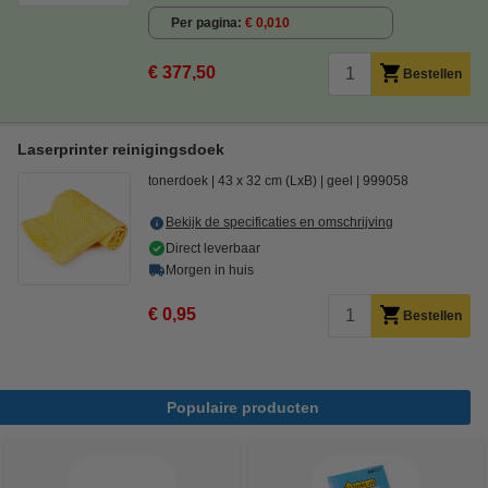
Per pagina
€ 0,010
€ 377,50
Bestellen
Laserprinter reinigingsdoek
tonerdoek
43 x 32 cm (LxB)
geel
999058
Bekijk de specificaties en omschrijving
Direct leverbaar
Morgen in huis
€ 0,95
Bestellen
Populaire producten