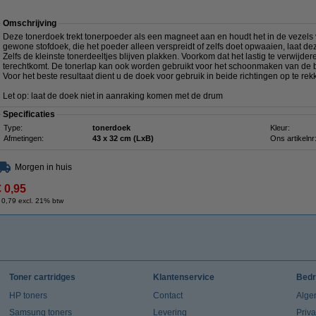
Omschrijving
Deze tonerdoek trekt tonerpoeder als een magneet aan en houdt het in de vezels va
gewone stofdoek, die het poeder alleen verspreidt of zelfs doet opwaaien, laat de
Zelfs de kleinste tonerdeeltjes blijven plakken. Voorkom dat het lastig te verwij
terechtkomt. De tonerlap kan ook worden gebruikt voor het schoonmaken van de b
Voor het beste resultaat dient u de doek voor gebruik in beide richtingen op te rek
Let op: laat de doek niet in aanraking komen met de drum
Specificaties
Type:
tonerdoek
Kleur:
Afmetingen:
43 x 32 cm (LxB)
Ons artikelnr
Morgen in huis
€ 0,95
 0,79 excl. 21% btw
Toner cartridges
Klantenservice
Bedr
HP toners
Contact
Alge
Samsung toners
Levering
Priv