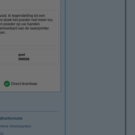
st. In tegenstelling tot een
ze doek het poeder niet meer los.
deren poeder op uw handen
innenkant van de laserprinter.
ken.
geel
:
999058
Direct leverbaar
ijfsinformatie
mene Voorwaarden
acy