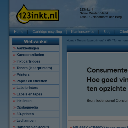
123inkt.nl
Nieuw Walden 56-64
1394 PC Nederhorst den Berg
Home
Cartridge recycling
Klantenservice
Blog
Offer
Home
Toners (laserprinters)
HP
Toner num
Webwinkel
Aanbiedingen
Kantoorartikelen
Inkt cartridges
Toners (laserprinters)
Printers
Papier en etiketten
Labelprinters
Labels en tapes
Inktlinten
Opslagmedia
3D-printen
Led lampen
Batterijen en accu's
HP 656X (CF460X) toner zwart h