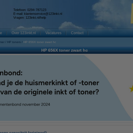
Telefoon: 0294-787123
E-mail:
klantenservice@123inkt.nl
Vragen:
123inkt.nl/help
te
Over 123inkt.nl
Vacatures
Contact
mer
HP toners
HP 656X toner zwart hc
HP 656X toner zwart hc
oge capaciteit (origineel)