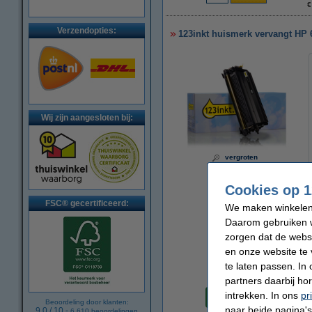
€
Verzendopties:
123inkt huismerk vervangt HP 
Wij zijn aangesloten bij:
vergroten
Cookies op 1
FSC® gecertificeerd:
We maken winkelen b
Daarom gebruiken w
zorgen dat de webs
en onze website te 
te laten passen. In
partners daarbij ho
Per pagina
intrekken. In ons
pr
€ 0,009
Beoordeling door klanten:
naar beide pagina's 
9.0
/
10
-
6.610
beoordelingen