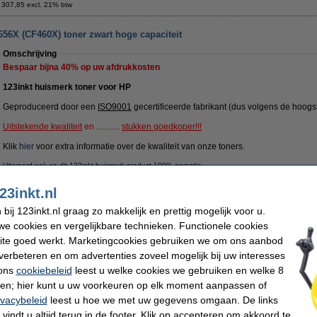
 307,85 excl. 21% btw
656X (CF460X) toner zwart hoge capaciteit
Omschrijving
Bespaar bijna
40%
op uw afdrukkosten
123inkt huismerk toner voor HP
Geproduceerd door een
ISO9001
gecertificeerde fabrikant (dus volgens de hoogs
Uitstekende kwaliteit
en ...........
stukken goedkoper!!!
Klik
hier
voor extra informatie over de kwaliteit van onze toners.
Uiteraard ook op dit 123inkt huismerk product 100% garantie.
Specificaties
23inkt.nl
Merk:
123inkt
EAN-code:
Type:
toner
Ons artikelnr
ij 123inkt.nl graag zo makkelijk en prettig mogelijk voor u.
Kleur:
zwart
Nummer:
e cookies en vergelijkbare technieken. Functionele cookies
aantal pagina's:
± 27.000 pagina's
ite goed werkt. Marketingcookies gebruiken we om ons aanbod
Tip
verbeteren en om advertenties zoveel mogelijk bij uw interesses
Wij adviseren u deze toner (het 123inkt huismerk) te nemen i.p.v. de HP-uitvoer
 ons
cookiebeleid
leest u welke cookies we gebruiken en welke 8
ren; hier kunt u uw voorkeuren op elk moment aanpassen of
Morgen in huis
ivacybeleid
leest u hoe we met uw gegevens omgaan. De links
vindt u altijd terug in de footer. Klik op accepteren om akkoord te