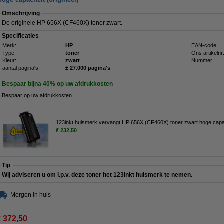
Omschrijving
De originele HP 656X (CF460X) toner zwart.
Specificaties
Merk:
HP
EAN-code:
Type:
toner
Ons artikelnr
Kleur:
zwart
Nummer:
aantal pagina's:
± 27.000 pagina's
Bespaar bijna
40%
op uw afdrukkosten
Bespaar op uw afdrukkosten.
123inkt huismerk vervangt HP 656X (CF460X) toner zwart hoge capac
€ 232,50
Tip
Wij adviseren u om i.p.v. deze toner het 123inkt huismerk te nemen.
Morgen in huis
€ 372,50