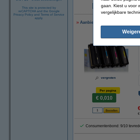
gaan. Kiest u voor 
This site is protected by
€
reCAPTCHA and the Google
vergelijkbare techn
Privacy Policy
and
Terms of Service
apply.
Aanbieding: 123inkt huismerk 
Weiger
vergroten
Per pagina
€ 0,010
€
Consumentenbond: 9/10 tevred