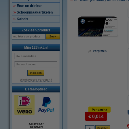
Eten en drinken
Schoonmaakartikelen
Kabels
Zoek een product
Zoek
Mijn 123inkt.nl
vergroten
Wachtwoord vergeten?
Betaalopties:
Per pagina
€ 0,014