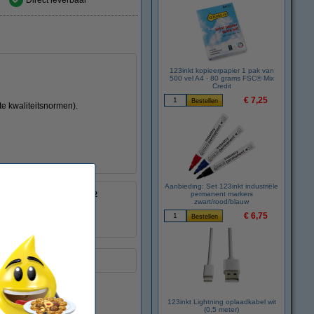
Direct leverbaar
123inkt kopieerpapier 1 pak van
500 vel A4 - 80 grams FSC® Mix
Credit
€ 7,25
te kwaliteitsnormen).
Aanbieding: Set 123inkt industriële
8718237075532
permanent markers
zwart/rood/blauw
:
055167
CF460X
€ 6,75
ing.
123inkt Lightning oplaadkabel wit
(0,5 meter)