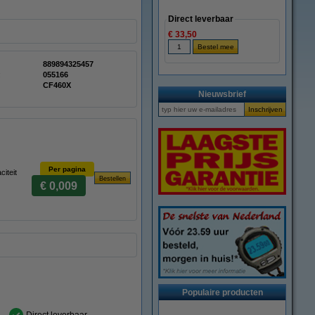
Direct leverbaar
€ 33,50
889894325457
:
055166
CF460X
Nieuwsbrief
Per pagina
iteit
€ 0,009
Populaire producten