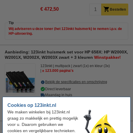
€ 472,50
Bestellen
Tip
Wij adviseren u deze toner (het 123inkt huismerk) te nemen i.p.v. de
HP-uitvoering.
Aanbieding: 123inkt huismerk set voor HP 658X: HP W2000X,
W2001X, W2002X, W2003X zwart + 3 kleuren
Winstpakker!
123inkt
multipack
zwart (1x) en kleur (3x)
± 123.000 pagina's
Bekijk de specificaties en omschrijving
Direct leverbaar
Maandag in huis
Cookies op 123inkt.nl
€ 1.717,50
Bestellen
We maken winkelen bij 123inkt.nl
graag zo makkelijk en prettig mogelijk
voor u. Daarom gebruiken we
Laserprinter reinigingsdoek
cookies en vergelijkbare technieken.