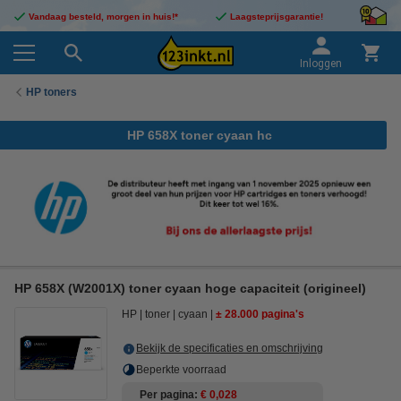
Vandaag besteld, morgen in huis!*
Laagsteprijsgarantie!
Inloggen
HP toners
HP 658X toner cyaan hc
HP 658X (W2001X) toner cyaan hoge capaciteit (origineel)
HP
toner
cyaan
± 28.000 pagina's
Bekijk de specificaties en omschrijving
Beperkte voorraad
Per pagina
€ 0,028