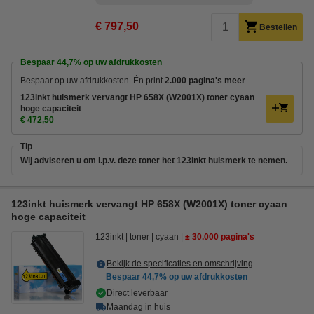
€ 797,50
Bestellen
Bespaar
44,7%
op uw afdrukkosten
Bespaar op uw afdrukkosten. Én print
2.000 pagina's meer
.
123inkt huismerk vervangt HP 658X (W2001X) toner cyaan
hoge capaciteit
€ 472,50
Tip
Wij adviseren u om i.p.v. deze toner het 123inkt huismerk te nemen.
123inkt huismerk vervangt HP 658X (W2001X) toner cyaan
hoge capaciteit
123inkt
toner
cyaan
± 30.000 pagina's
Bekijk de specificaties en omschrijving
Bespaar
44,7%
op uw afdrukkosten
Direct leverbaar
Maandag in huis