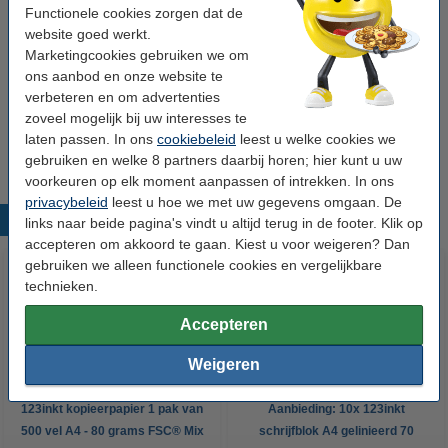
tonerdoek
43 x 32 cm (LxB)
geel
999058
Functionele cookies zorgen dat de
website goed werkt.
Bekijk de specificaties en omschrijving
Marketingcookies gebruiken we om
Direct leverbaar
ons aanbod en onze website te
Maandag in huis
verbeteren en om advertenties
zoveel mogelijk bij uw interesses te
€ 0,95
Bestellen
laten passen. In ons
cookiebeleid
leest u welke cookies we
gebruiken en welke 8 partners daarbij horen; hier kunt u uw
voorkeuren op elk moment aanpassen of intrekken. In ons
privacybeleid
leest u hoe we met uw gegevens omgaan. De
Populaire producten
links naar beide pagina's vindt u altijd terug in de footer. Klik op
accepteren om akkoord te gaan. Kiest u voor weigeren? Dan
gebruiken we alleen functionele cookies en vergelijkbare
technieken.
Accepteren
Weigeren
123inkt kopieerpapier 1 pak van
Aanbieding: 10x 123inkt
500 vel A4 - 80 grams FSC® Mix
schrijfblok A4 gelinieerd 70