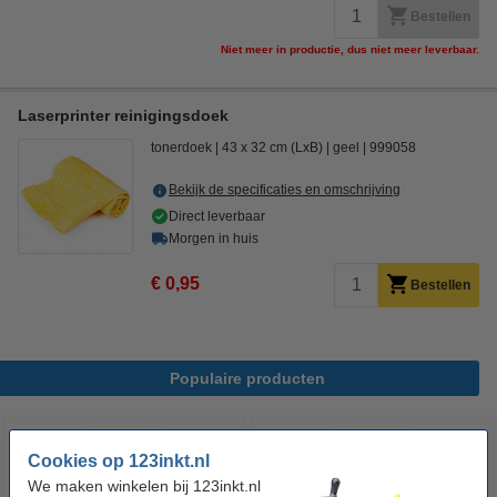
Bestellen
Niet meer in productie, dus niet meer leverbaar.
Laserprinter reinigingsdoek
tonerdoek
43 x 32 cm (LxB)
geel
999058
Bekijk de specificaties en omschrijving
Direct leverbaar
Morgen in huis
€ 0,95
Bestellen
Populaire producten
Cookies op 123inkt.nl
We maken winkelen bij 123inkt.nl