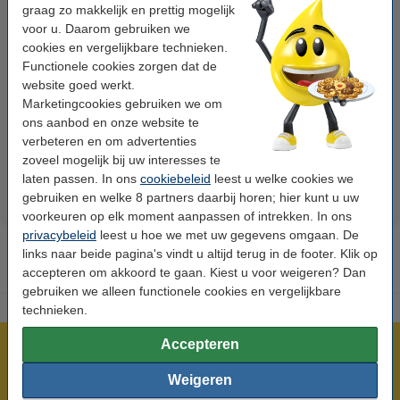
graag zo makkelijk en prettig mogelijk
voor u. Daarom gebruiken we
cookies en vergelijkbare technieken.
Functionele cookies zorgen dat de
123accu Xtreme Power MN1500
123inkt kopieerpapier 1 pak van
website goed werkt.
Penlite AA batterij 24 stuks
500 vel A4 - 80 grams FSC® Mix
Marketingcookies gebruiken we om
Credit
ons aanbod en onze website te
€ 14,95
€ 7,25
Incl. 21% btw
Incl. 21% btw
verbeteren en om advertenties
zoveel mogelijk bij uw interesses te
laten passen. In ons
cookiebeleid
leest u welke cookies we
gebruiken en welke 8 partners daarbij horen; hier kunt u uw
voorkeuren op elk moment aanpassen of intrekken. In ons
privacybeleid
leest u hoe we met uw gegevens omgaan. De
links naar beide pagina's vindt u altijd terug in de footer. Klik op
accepteren om akkoord te gaan. Kiest u voor weigeren? Dan
gebruiken we alleen functionele cookies en vergelijkbare
technieken.
Accepteren
Meer dan 5 miljoen klanten!
Voor 23.59 uur besteld, morgen in huis!
Weigeren
Laagsteprijsgarantie!