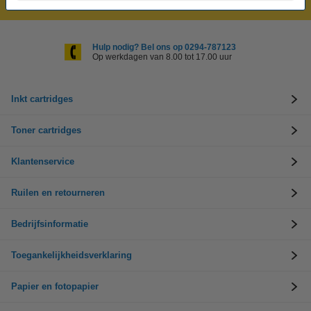
Hulp nodig? Bel ons op 0294-787123
Op werkdagen van 8.00 tot 17.00 uur
Inkt cartridges
Toner cartridges
Klantenservice
Ruilen en retourneren
Bedrijfsinformatie
Toegankelijkheidsverklaring
Papier en fotopapier